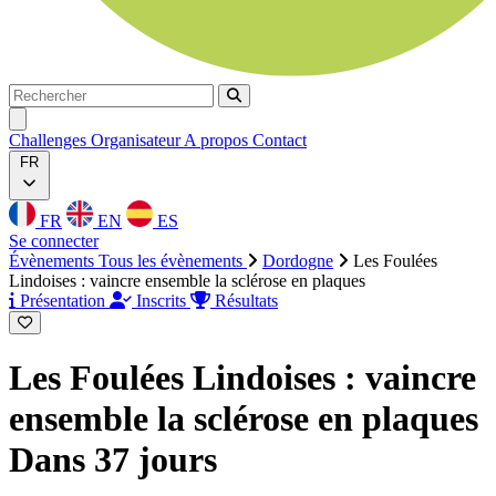
Rechercher
Rechercher
Ouvrir menu
Challenges
Organisateur
A propos
Contact
FR
FR
EN
ES
Se connecter
Évènements
Tous les évènements
Dordogne
Les Foulées
Lindoises : vaincre ensemble la sclérose en plaques
Présentation
Inscrits
Résultats
Les Foulées Lindoises : vaincre
ensemble la sclérose en plaques
Dans 37 jours