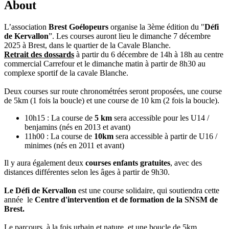
About
L’association
Brest Goélopeurs
organise la 3ème édition du "
Défi
de Kervallon
”. Les courses auront lieu le dimanche 7 décembre
2025 à Brest, dans le quartier de la Cavale Blanche.
Retrait des dossards
à partir du 6 décembre de 14h à 18h au centre
commercial Carrefour et le dimanche matin à partir de 8h30 au
complexe sportif de la cavale Blanche.
Deux courses sur route chronométrées seront proposées, une course
de 5km (1 fois la boucle) et une course de 10 km (2 fois la boucle).
10h15
: La course de
5 km
sera accessible pour les U14 /
benjamins (nés en 2013 et avant)
11h00
: La course de
10km
sera accessible à partir de U16 /
minimes (nés en 2011 et avant)
Il y aura également deux
courses enfants gratuites
, avec des
distances différentes selon les âges à partir de
9h30
.
Le Défi de Kervallon
est une course solidaire, qui soutiendra cette
année le
Centre d'intervention et de formation de la SNSM de
Brest.
Le parcours, à la fois urbain et nature, et une boucle de 5km