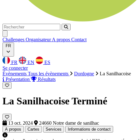
Rechercher
Rechercher
Ouvrir menu
Challenges
Organisateur
A propos
Contact
FR
FR
EN
ES
Se connecter
Évènements
Tous les évènements
Dordogne
La Sanilhacoise
Présentation
Résultats
La Sanilhacoise
Terminé
13 oct. 2024
24660 Notre dame de sanilhac
A propos
Cartes
Services
Informations de contact