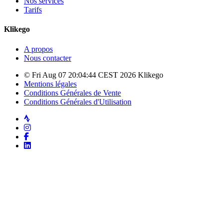
Nos services
Tarifs
Klikego
A propos
Nous contacter
© Fri Aug 07 20:04:44 CEST 2026 Klikego
Mentions légales
Conditions Générales de Vente
Conditions Générales d'Utilisation
Strava
Instagram
Facebook
LinkedIn