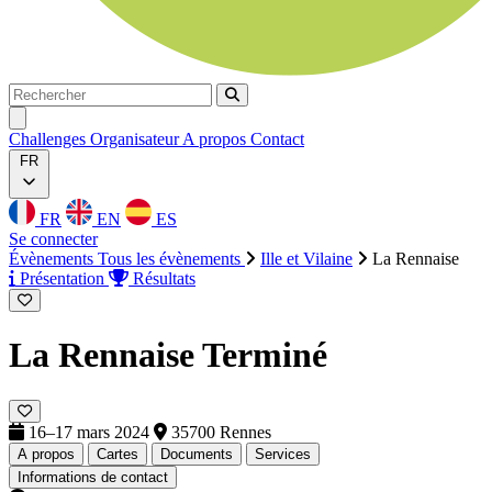
Rechercher
Rechercher
Ouvrir menu
Challenges
Organisateur
A propos
Contact
FR
FR
EN
ES
Se connecter
Évènements
Tous les évènements
Ille et Vilaine
La Rennaise
Présentation
Résultats
La Rennaise
Terminé
16–17 mars 2024
35700 Rennes
A propos
Cartes
Documents
Services
Informations de contact