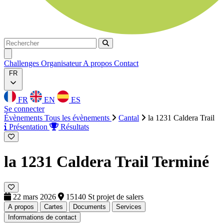
Rechercher
Rechercher
Ouvrir menu
Challenges
Organisateur
A propos
Contact
FR
FR
EN
ES
Se connecter
Évènements
Tous les évènements
Cantal
la 1231 Caldera Trail
Présentation
Résultats
la 1231 Caldera Trail
Terminé
22 mars 2026
15140 St projet de salers
A propos
Cartes
Documents
Services
Informations de contact