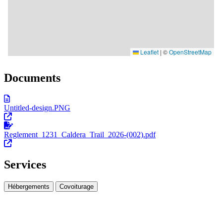
Documents
Untitled-design.PNG
Reglement_1231_Caldera_Trail_2026-(002).pdf
Services
Hébergements
Covoiturage