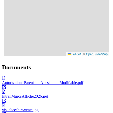
Documents
Autorisation_Parentale_Attestation_Modifiable.pdf
IntrailMurosAffiche2026.jpg
visuelteeshirt-vente.jpg