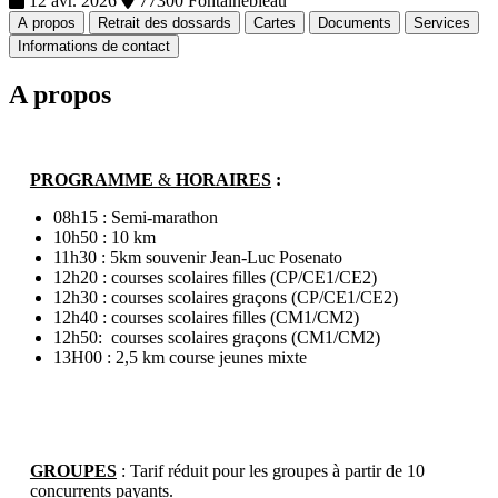
12 avr. 2026
77300 Fontainebleau
A propos
Retrait des dossards
Cartes
Documents
Services
Informations de contact
A propos
PROGRAMME
&
HORAIRES
:
08h15 : Semi-marathon
10h50 : 10 km
11h30 : 5km souvenir Jean-Luc Posenato
12h20 : courses scolaires filles (CP/CE1/CE2)
12h30 : courses scolaires graçons (CP/CE1/CE2)
12h40 : courses scolaires filles (CM1/CM2)
12h50: courses scolaires graçons (CM1/CM2)
13H00 : 2,5 km course jeunes mixte
GROUPES
: Tarif réduit pour les groupes à partir de 10
concurrents payants.