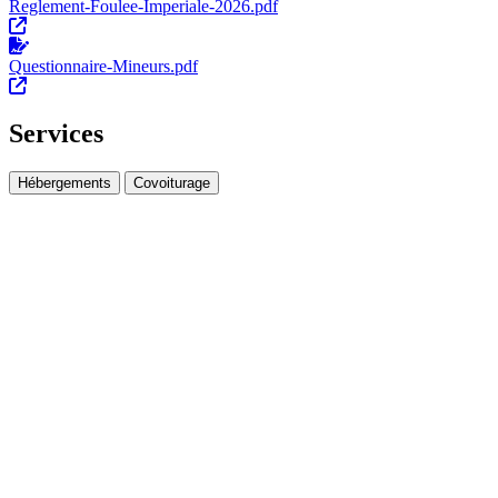
Reglement-Foulee-Imperiale-2026.pdf
Questionnaire-Mineurs.pdf
Services
Hébergements
Covoiturage