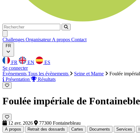
Rechercher
Rechercher
Ouvrir menu
Challenges
Organisateur
A propos
Contact
FR
FR
EN
ES
Se connecter
Évènements
Tous les évènements
Seine et Marne
Foulée impéria
Présentation
Résultats
Foulée impériale de Fontainebl
12 avr. 2026
77300 Fontainebleau
A propos
Retrait des dossards
Cartes
Documents
Services