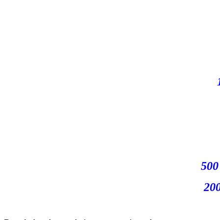
500
200