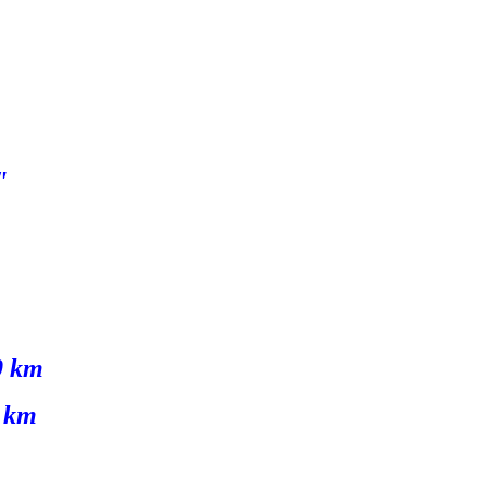
"
0 km
5 km