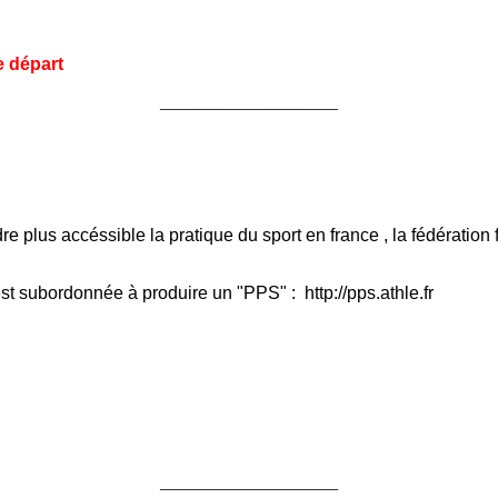
e départ
____________________
re plus accéssible la pratique du sport en france , la fédération
est subordonnée à produire un "PPS" : http://pps.athle.fr
____________________