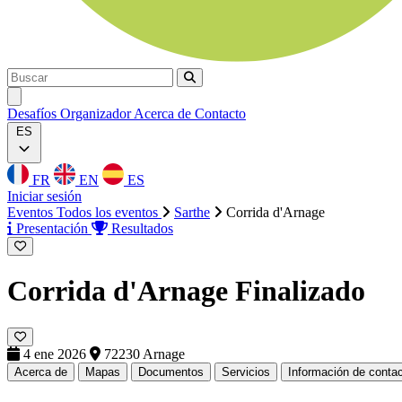
Buscar
Buscar
Ouvrir menu
Desafíos
Organizador
Acerca de
Contacto
ES
FR
EN
ES
Iniciar sesión
Eventos
Todos los eventos
Sarthe
Corrida d'Arnage
Presentación
Resultados
Corrida d'Arnage
Finalizado
4 ene 2026
72230 Arnage
Acerca de
Mapas
Documentos
Servicios
Información de conta