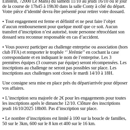
Einstein, 72000 Le Mans) du samedi 11/10 au jeudi 16/10 ou le jour
de la course de 17h45 à 19h30 dans la salle Conty à côté du départ.
Votre pièce d’identité devra être présenté pour retirer votre dossard.
• Tout engagement est ferme et définitif et ne peut faire l’objet
d’aucun remboursement pour quelque motif que ce soit. Aucun
transfert d’inscription n’est autorisé, toute personne rétrocédant son
dossard sera reconnue responsable en cas d’accident.
• Vous pouvez participer au challenge entreprise ou association (hors
club FFA) et remporter le trophée ‘’ Jérémie’’ en cochant la case
correspondante et en indiquant le nom de l’entreprise. Les 3
premières équipes (3 coureurs par équipe) seront récompensées. Les
inscriptions au challenge ne seront pas possibles sur place. Les
inscriptions aux challenges sont closes le mardi 14/10 à 18H.
Une consigne sera mise en place près du départ/arrivée pour déposer
vos affaires.
• L’inscription sera majorée de 2€ pour les engagements pour toutes
les inscriptions après le dimanche 12/10. Clôture des inscriptions
jeudi 16/10/2025 18h00. Pas d’inscription sur place.
• Le nombre d’inscriptions est limité à 100 sur la boucle de familles,
50 sur le 3km, 600 sur le 8 km et 400 sur le 16 km.