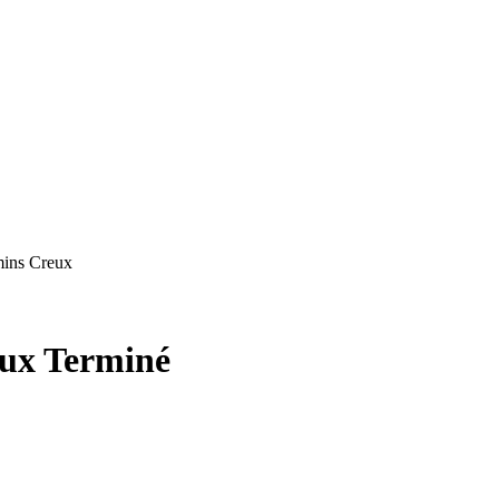
mins Creux
eux
Terminé