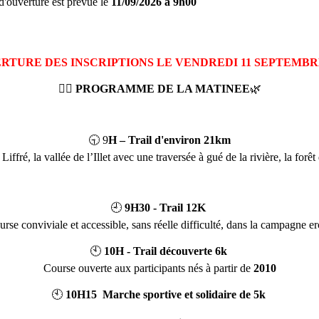
 d'ouverture est prévue le
11/09/2026
à 9h00
RTURE DES INSCRIPTIONS LE VENDREDI 11 SEPTEMBRE
🏃‍♂️
PROGRAMME DE LA MATINEE
🌿
🕤 9
H – Trail d'environ 21km
ffré, la vallée de l’Illet avec une traversée à gué de la rivière, la for
🕘
9H30 - Trail 12K
rse conviviale et accessible, sans réelle difficulté, dans la campagne e
🕙
10H - Trail découverte 6k
Course ouverte aux participants nés à partir de
2010
🕙
10H15 Marche sportive et solidaire de 5k