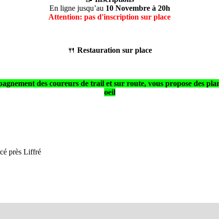
En ligne jusqu’au
10 Novembre à 20h
Attention: pas d'inscription sur place
🍴
Restauration sur place
des coureurs de trail et sur route, vous propose des plans d'e
oeil
cé près Liffré