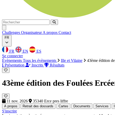
Rechercher
Rechercher
Ouvrir menu
Challenges
Organisateur
A propos
Contact
FR
FR
EN
ES
Se connecter
Évènements
Tous les évènements
Ille et Vilaine
43ème édition de
Présentation
Inscrits
Résultats
43ème édition des Foulées Ercé
11 nov. 2026
35340 Erce pres liffre
A propos
Retrait des dossards
Cartes
Documents
Services
S'inscrire