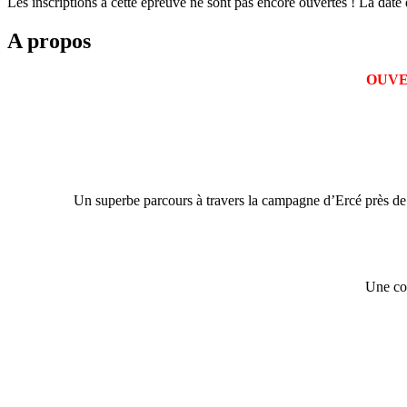
Les inscriptions à cette épreuve ne sont pas encore ouvertes ! La date
A propos
OUVE
Un superbe parcours à travers la campagne d’Ercé près de Li
Une cou