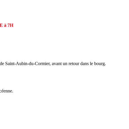
 à 7H
êt de Saint-Aubin-du-Cormier, avant un retour dans le bourg.
rcéenne.