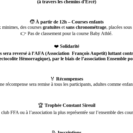
(à travers les chemins d'Ercé)
🧒
À partir de 12h – Courses enfants
x minimes, des courses
gratuites
et
sans chronométrage
, placées sous 
👉 Pas de classement pour la course Baby Athlé.
❤️
Solidarité
es sera reversé à l’AFA (Association François Aupetit) luttant con
ctocolite Hémorragique), par le biais de l’association Ensemble p
🏅
Récompenses
ne récompense sera remise à tous les participants, adultes comme enfant
🏆
Trophée Constant Sireuil
 club FFA ou à l’association la plus représentée sur l’ensemble des cour
📝
Inscriptions