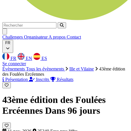
Rechercher
Rechercher
Ouvrir menu
Challenges
Organisateur
A propos
Contact
FR
FR
EN
ES
Se connecter
Évènements
Tous les évènements
Ille et Vilaine
43ème édition
des Foulées Ercéennes
Présentation
Inscrits
Résultats
43ème édition des Foulées
Ercéennes
Dans 96 jours