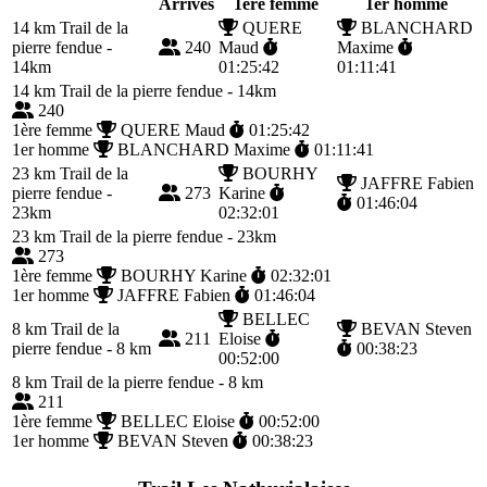
Arrivés
1ère femme
1er homme
14 km
Trail de la
QUERE
BLANCHARD
pierre fendue -
240
Maud
Maxime
14km
01:25:42
01:11:41
14 km
Trail de la pierre fendue - 14km
240
1ère femme
QUERE Maud
01:25:42
1er homme
BLANCHARD Maxime
01:11:41
23 km
Trail de la
BOURHY
JAFFRE Fabien
pierre fendue -
273
Karine
01:46:04
23km
02:32:01
23 km
Trail de la pierre fendue - 23km
273
1ère femme
BOURHY Karine
02:32:01
1er homme
JAFFRE Fabien
01:46:04
BELLEC
8 km
Trail de la
BEVAN Steven
211
Eloise
pierre fendue - 8 km
00:38:23
00:52:00
8 km
Trail de la pierre fendue - 8 km
211
1ère femme
BELLEC Eloise
00:52:00
1er homme
BEVAN Steven
00:38:23