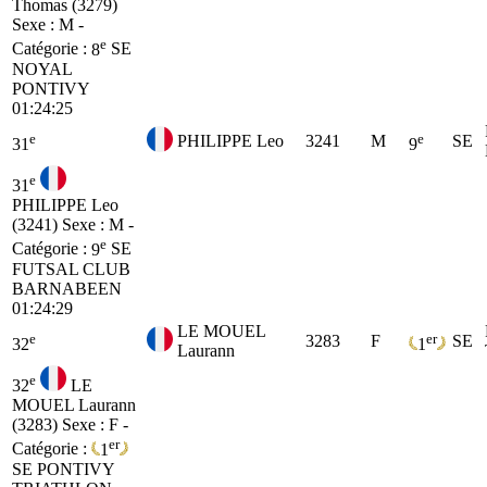
Thomas (3279)
Sexe : M -
e
Catégorie :
8
SE
NOYAL
PONTIVY
01:24:25
e
e
PHILIPPE Leo
3241
M
SE
31
9
e
31
PHILIPPE Leo
(3241)
Sexe : M -
e
Catégorie :
9
SE
FUTSAL CLUB
BARNABEEN
01:24:29
LE MOUEL
e
er
3283
F
SE
32
1
Laurann
e
32
LE
MOUEL Laurann
(3283)
Sexe : F -
er
Catégorie :
1
SE
PONTIVY