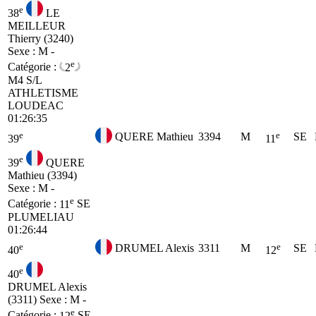
e
38
LE
MEILLEUR
Thierry (3240)
Sexe : M -
e
Catégorie :
2
M4
S/L
ATHLETISME
LOUDEAC
01:26:35
e
e
QUERE Mathieu
3394
M
SE
39
11
e
39
QUERE
Mathieu (3394)
Sexe : M -
e
Catégorie :
11
SE
PLUMELIAU
01:26:44
e
e
DRUMEL Alexis
3311
M
SE
40
12
e
40
DRUMEL Alexis
(3311)
Sexe : M -
e
Catégorie :
12
SE