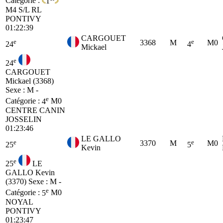
Catégorie :
1
M4
S/L RL
PONTIVY
01:22:39
CARGOUET
e
e
3368
M
M0
24
4
Mickael
e
24
CARGOUET
Mickael (3368)
Sexe : M -
e
Catégorie :
4
M0
CENTRE CANIN
JOSSELIN
01:23:46
LE GALLO
e
e
3370
M
M0
25
5
Kevin
e
25
LE
GALLO Kevin
(3370)
Sexe : M -
e
Catégorie :
5
M0
NOYAL
PONTIVY
01:23:47