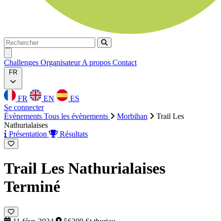
Rechercher
Rechercher
Ouvrir menu
Challenges
Organisateur
A propos
Contact
FR
FR
EN
ES
Se connecter
Évènements
Tous les évènements
Morbihan
Trail Les
Nathurialaises
Présentation
Résultats
Trail Les Nathurialaises
Terminé