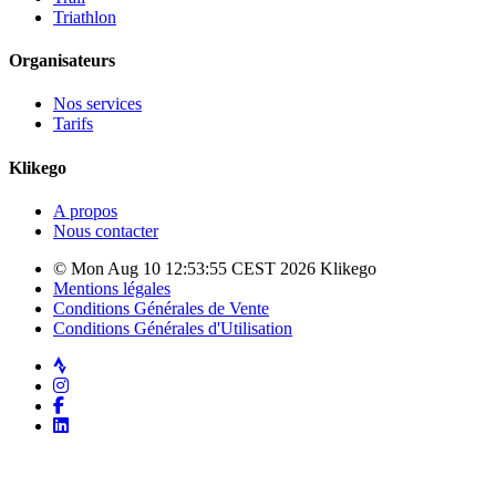
Triathlon
Organisateurs
Nos services
Tarifs
Klikego
A propos
Nous contacter
© Mon Aug 10 12:53:55 CEST 2026 Klikego
Mentions légales
Conditions Générales de Vente
Conditions Générales d'Utilisation
Strava
Instagram
Facebook
LinkedIn