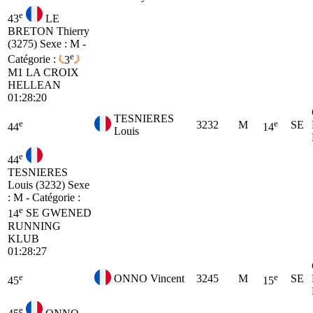
e
43
LE
BRETON Thierry
(3275)
Sexe : M -
e
Catégorie :
3
M1
LA CROIX
HELLEAN
01:28:20
TESNIERES
e
e
3232
M
SE
44
14
Louis
e
44
TESNIERES
Louis (3232)
Sexe
: M - Catégorie :
e
14
SE
GWENED
RUNNING
KLUB
01:28:27
e
e
ONNO Vincent
3245
M
SE
45
15
e