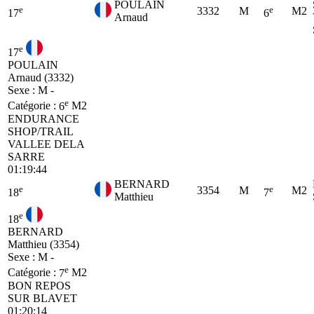
POULAIN
e
e
3332
M
M2
17
6
Arnaud
e
17
POULAIN
Arnaud (3332)
Sexe : M -
e
Catégorie :
6
M2
ENDURANCE
SHOP/TRAIL
VALLEE DELA
SARRE
01:19:44
BERNARD
e
e
3354
M
M2
18
7
Matthieu
e
18
BERNARD
Matthieu (3354)
Sexe : M -
e
Catégorie :
7
M2
BON REPOS
SUR BLAVET
01:20:14