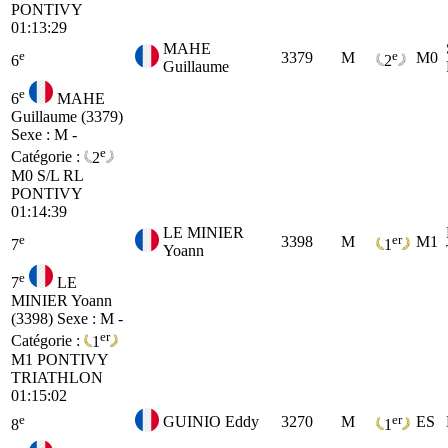
PONTIVY
01:13:29
MAHE
e
e
3379
M
M0
6
2
Guillaume
e
6
MAHE
Guillaume (3379)
Sexe : M -
e
Catégorie :
2
M0
S/L RL
PONTIVY
01:14:39
LE MINIER
e
er
3398
M
M1
7
1
Yoann
e
7
LE
MINIER Yoann
(3398)
Sexe : M -
er
Catégorie :
1
M1
PONTIVY
TRIATHLON
01:15:02
e
er
GUINIO Eddy
3270
M
ES
8
1