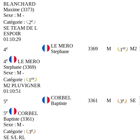
BLANCHARD
Maxime (3373)
Sexe : M -
e
Catégorie :
2
SE
TEAM DE L
ESPOIR
01:10:29
LE MERO
e
er
3369
M
M2
4
1
Stephane
e
4
LE MERO
Stephane (3369)
Sexe : M -
er
Catégorie :
1
M2
PLUVIGNER
01:10:51
CORBEL
e
e
3361
M
SE
5
3
Baptiste
e
5
CORBEL
Baptiste (3361)
Sexe : M -
e
Catégorie :
3
SE
S/L RL