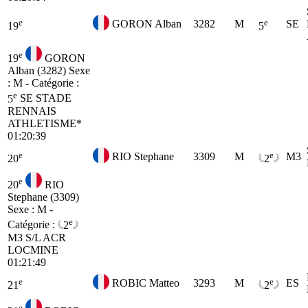
e
e
GORON Alban
3282
M
SE
19
5
e
19
GORON
Alban (3282)
Sexe
: M - Catégorie :
e
5
SE
STADE
RENNAIS
ATHLETISME*
01:20:39
e
e
RIO Stephane
3309
M
M3
20
2
e
20
RIO
Stephane (3309)
Sexe : M -
e
Catégorie :
2
M3
S/L ACR
LOCMINE
01:21:49
e
e
ROBIC Matteo
3293
M
ES
21
2
e