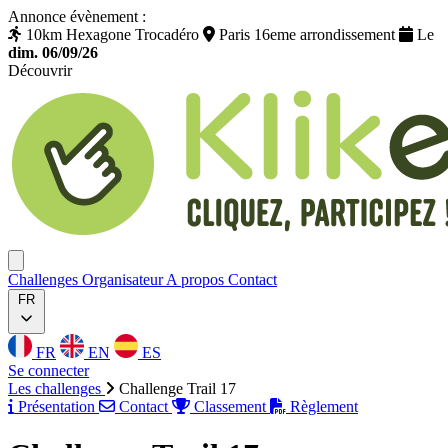
Annonce évènement :
10km Hexagone Trocadéro
Paris 16eme arrondissement
Le
dim. 06/09/26
Découvrir
Klikego
Ouvrir menu
Challenges
Organisateur
A propos
Contact
FR
FR
EN
ES
Se connecter
Les challenges
Challenge Trail 17
Présentation
Contact
Classement
Règlement