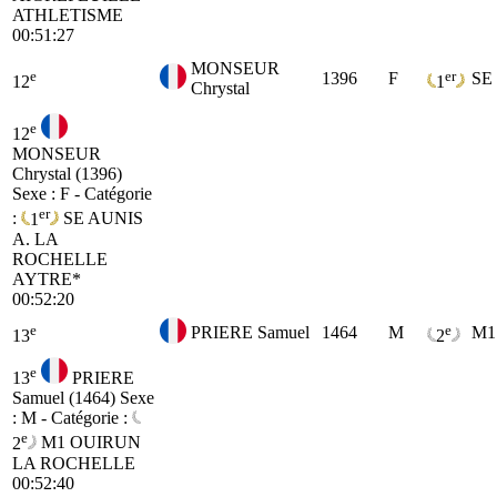
ATHLETISME
00:51:27
MONSEUR
e
er
1396
F
SE
12
1
Chrystal
e
12
MONSEUR
Chrystal (1396)
Sexe : F - Catégorie
er
:
1
SE
AUNIS
A. LA
ROCHELLE
AYTRE*
00:52:20
e
e
PRIERE Samuel
1464
M
M1
13
2
e
13
PRIERE
Samuel (1464)
Sexe
: M - Catégorie :
e
2
M1
OUIRUN
LA ROCHELLE
00:52:40