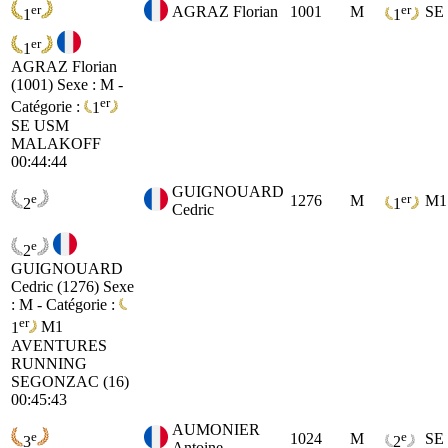
er
er
AGRAZ Florian
1001
M
SE
1
1
er
1
AGRAZ Florian
(1001)
Sexe : M -
er
Catégorie :
1
SE
USM
MALAKOFF
00:44:44
GUIGNOUARD
e
er
1276
M
M1
2
1
Cedric
e
2
GUIGNOUARD
Cedric (1276)
Sexe
: M - Catégorie :
er
1
M1
AVENTURES
RUNNING
SEGONZAC (16)
00:45:43
AUMONIER
e
e
1024
M
SE
3
2
Antoine