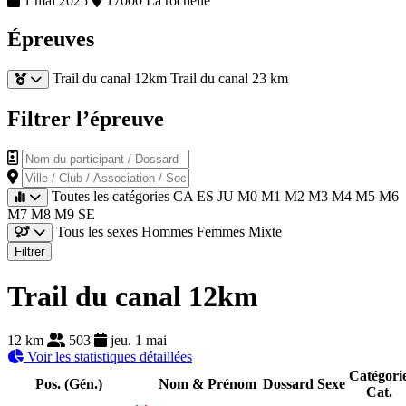
1 mai 2025
17000 La rochelle
Épreuves
Trail du canal 12km
Trail du canal 23 km
Filtrer l’épreuve
Nom du participant / Dossard
Ville / Club / Association / Société
Toutes les catégories
CA
ES
JU
M0
M1
M2
M3
M4
M5
M6
M7
M8
M9
SE
Tous les sexes
Hommes
Femmes
Mixte
Filtrer
Trail du canal 12km
12 km
503
jeu. 1 mai
Voir les statistiques détaillées
Catégori
Pos. (Gén.)
Nom & Prénom
Dossard
Sexe
Cat.