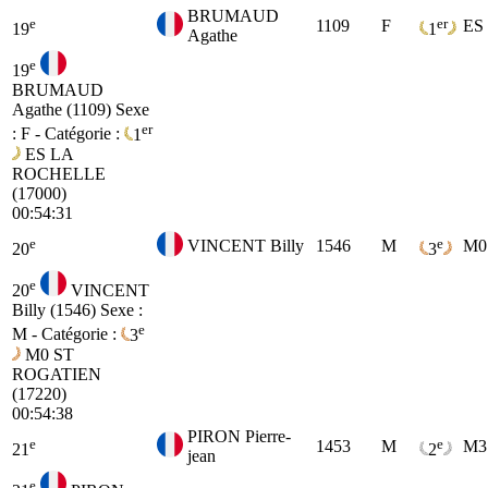
BRUMAUD
e
er
1109
F
ES
19
1
Agathe
e
19
BRUMAUD
Agathe (1109)
Sexe
er
: F - Catégorie :
1
ES
LA
ROCHELLE
(17000)
00:54:31
e
e
VINCENT Billy
1546
M
M0
20
3
e
20
VINCENT
Billy (1546)
Sexe :
e
M - Catégorie :
3
M0
ST
ROGATIEN
(17220)
00:54:38
PIRON Pierre-
e
e
1453
M
M3
21
2
jean
e