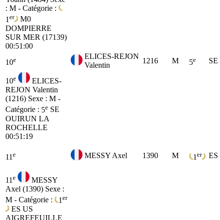
: M - Catégorie :
er
1
M0
DOMPIERRE
SUR MER (17139)
00:51:00
ELICES-REJON
e
e
1216
M
SE
10
5
Valentin
e
10
ELICES-
REJON Valentin
(1216)
Sexe : M -
e
Catégorie :
5
SE
OUIRUN LA
ROCHELLE
00:51:19
e
er
MESSY Axel
1390
M
ES
11
1
e
11
MESSY
Axel (1390)
Sexe :
er
M - Catégorie :
1
ES
US
AIGREFEUILLE