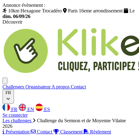
Annonce évènement :
10km Hexagone Trocadéro
Paris 16eme arrondissement
Le
dim. 06/09/26
Découvrir
Klikego
Ouvrir menu
Challenges
Organisateur
A propos
Contact
FR
FR
EN
ES
Se connecter
Les challenges
Challenge du Semnon et de Moyenne Vilaine
2026
Présentation
Contact
Classement
Règlement