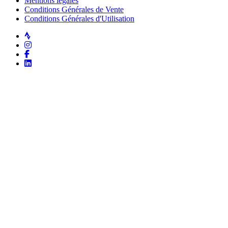
Mentions légales
Conditions Générales de Vente
Conditions Générales d'Utilisation
Strava
Instagram
Facebook
LinkedIn