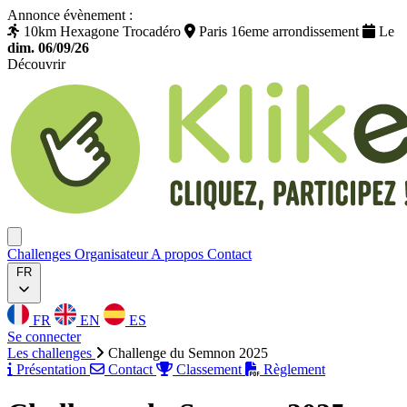
Annonce évènement :
10km Hexagone Trocadéro
Paris 16eme arrondissement
Le
dim. 06/09/26
Découvrir
Klikego
Ouvrir menu
Challenges
Organisateur
A propos
Contact
FR
FR
EN
ES
Se connecter
Les challenges
Challenge du Semnon 2025
Présentation
Contact
Classement
Règlement