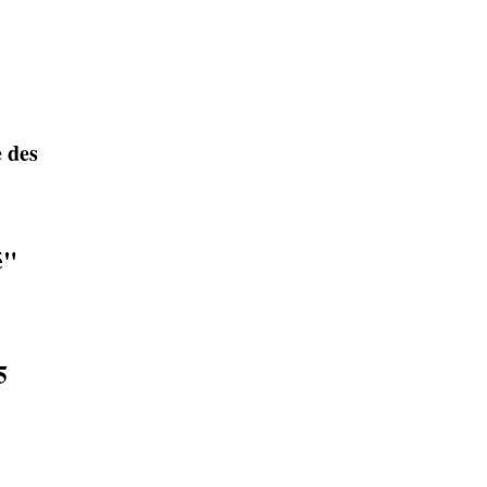
e
 des
é"
5