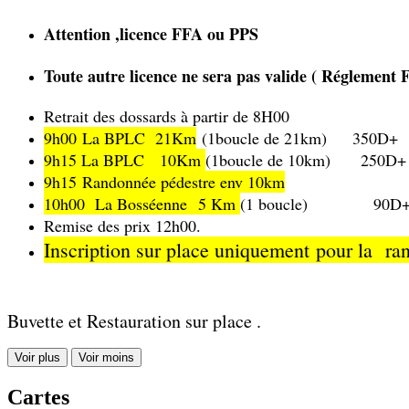
Attention ,licence FFA ou PPS
Toute autre licence ne sera pas valide ( Réglement
Retrait des dossards à partir de 8H00
9h00 La BPLC 21Km
(1boucle de 21km) 350D+
9h15 La BPLC 10Km
(1boucle de 10km) 250D+
9h15 Randonnée pédestre env 10km
10h00 La Bosséenne 5 Km
(1 boucle) 90D
Remise des prix 12h00.
Inscription sur place uniquement
pour la r
Buvette et Restauration sur place .
Voir plus
Voir moins
Cartes