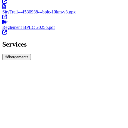
SityTrail---4530938---bplc-10km-v3.gpx
Reglement-BPLC-2025b.pdf
Services
Hébergements