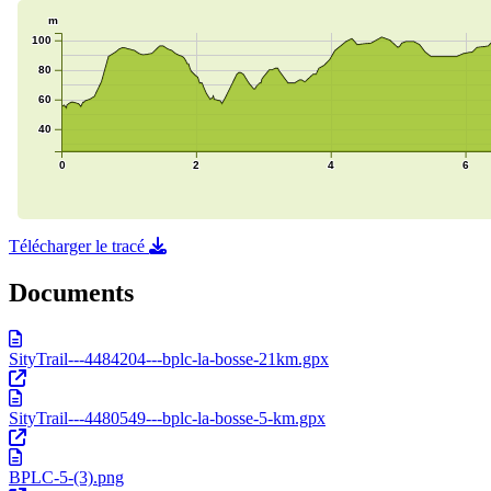
Télécharger le tracé
Documents
SityTrail---4484204---bplc-la-bosse-21km.gpx
SityTrail---4480549---bplc-la-bosse-5-km.gpx
BPLC-5-(3).png