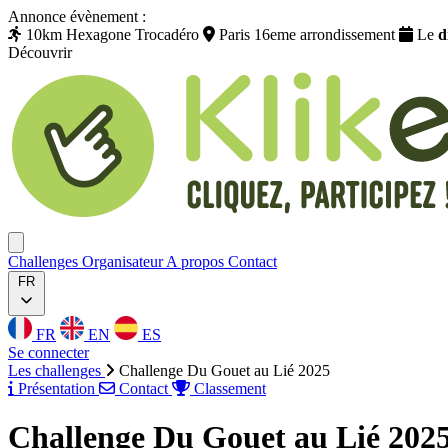
Annonce évènement :
10km Hexagone Trocadéro
Paris 16eme arrondissement
Le
d
Découvrir
Klikego
Ouvrir menu
Challenges
Organisateur
A propos
Contact
FR
FR
EN
ES
Se connecter
Les challenges
Challenge Du Gouet au Lié 2025
Présentation
Contact
Classement
Challenge Du Gouet au Lié 202