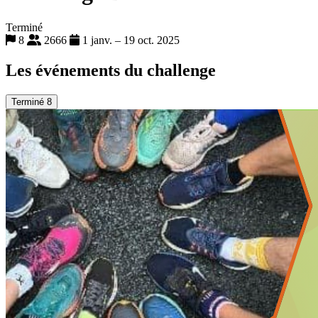
Terminé
8
2666
1 janv. – 19 oct. 2025
Les événements du challenge
Terminé
8