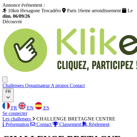
Annonce évènement :
10km Hexagone Trocadéro
Paris 16eme arrondissement
Le
dim. 06/09/26
Découvrir
Klikego
Ouvrir menu
Challenges
Organisateur
A propos
Contact
FR
FR
EN
ES
Se connecter
Les challenges
CHALLENGE BRETAGNE CENTRE
Présentation
Contact
Classement
Règlement