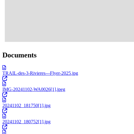
Documents
TRAIL-des-3-Rivieres---Flyer-2025.jpg
IMG-20241102-WA0026[1].jpeg
20241102_181750[1].jpg
20241102_180752[1].jpg