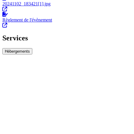
20241102_183421[1].jpg
Règlement de l'évènement
Services
Hébergements