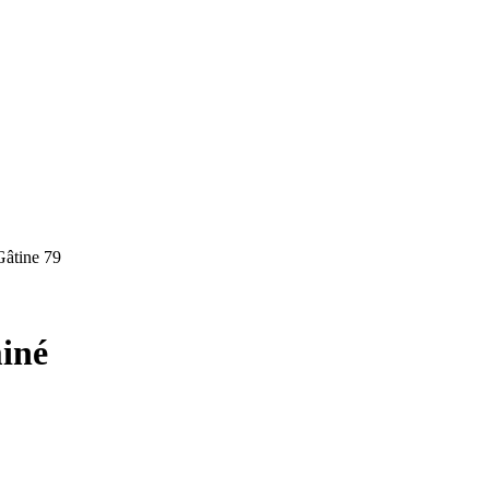
Gâtine 79
iné