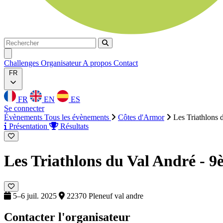
Rechercher
Rechercher
Ouvrir menu
Challenges
Organisateur
A propos
Contact
FR
FR
EN
ES
Se connecter
Évènements
Tous les évènements
Côtes d'Armor
Les Triathlons 
Présentation
Résultats
Les Triathlons du Val André - 9
5–6 juil. 2025
22370 Pleneuf val andre
Contacter l'organisateur