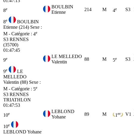
01:47:13
BOULBIN
e
e
214
M
S3
8
4
Etienne
e
8
BOULBIN
Etienne (214)
Sexe :
e
M - Catégorie :
4
S3
RENNES
(35700)
01:47:45
LE MELLEDO
e
e
88
M
S3
9
5
Valentin
e
9
LE
MELLEDO
Valentin (88)
Sexe :
e
M - Catégorie :
5
S3
RENNES
TRIATHLON
01:47:53
LEBLOND
e
er
89
M
V1
10
1
Yohane
e
10
LEBLOND Yohane