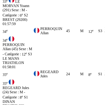
e
33
LE
MORVAN Yoann
(291)
Sexe : M -
e
Catégorie :
6
S2
BREST (29200)
01:57:59
PERROQUIN
e
e
45
M
S3
34
12
Allan
e
34
PERROQUIN
Allan (45)
Sexe : M
e
- Catégorie :
12
S3
LE MANS
TRIATHLON
01:58:01
REGEARD
e
e
24
M
S1
35
8
Jules
e
35
REGEARD Jules
(24)
Sexe : M -
e
Catégorie :
8
S1
DINAN