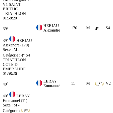
V1
SAINT
BRIEUC
TRIATHLON
01:58:20
HERIAU
e
e
170
M
S4
39
4
Alexandre
e
39
HERIAU
Alexandre (170)
Sexe : M -
e
Catégorie :
4
S4
TRIATHLON
COTE D
EMERAUDE
01:58:26
LERAY
e
er
11
M
V2
40
1
Emmanuel
e
40
LERAY
Emmanuel (11)
Sexe : M -
er
Catégorie :
1