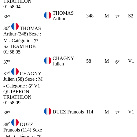
TRIATHLON
01:58:04
THOMAS
e
e
348
M
S2
36
7
Arthur
e
36
THOMAS
Arthur (348)
Sexe :
e
M - Catégorie :
7
S2
TEAM HDB
01:58:05
CHAGNY
e
e
58
M
V1
37
6
Julien
e
37
CHAGNY
Julien (58)
Sexe : M
e
- Catégorie :
6
V1
QUIBERON
TRIATHLON
01:58:09
e
e
DUEZ Francois
114
M
V1
38
7
e
38
DUEZ
Francois (114)
Sexe
e
: M - Catégorie :
7