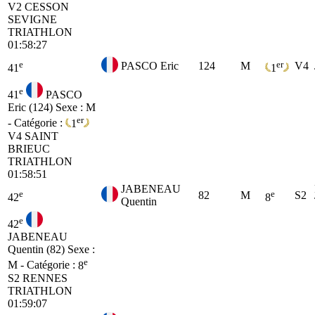
V2
CESSON
SEVIGNE
TRIATHLON
01:58:27
e
er
PASCO Eric
124
M
V4
41
1
e
41
PASCO
Eric (124)
Sexe : M
er
- Catégorie :
1
V4
SAINT
BRIEUC
TRIATHLON
01:58:51
JABENEAU
e
e
82
M
S2
42
8
Quentin
e
42
JABENEAU
Quentin (82)
Sexe :
e
M - Catégorie :
8
S2
RENNES
TRIATHLON
01:59:07