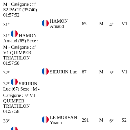
e
M - Catégorie :
5
S2
PACE (35740)
01:57:52
HAMON
e
e
65
M
V1
31
4
Arnaud
e
31
HAMON
Arnaud (65)
Sexe :
e
M - Catégorie :
4
V1
QUIMPER
TRIATHLON
01:57:58
e
e
SIEURIN Luc
67
M
V1
32
5
e
32
SIEURIN
Luc (67)
Sexe : M -
e
Catégorie :
5
V1
QUIMPER
TRIATHLON
01:57:58
LE MORVAN
e
e
291
M
S2
33
6
Yoann