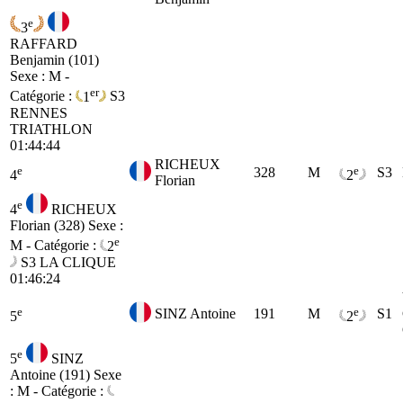
e
3
RAFFARD
Benjamin (101)
Sexe : M -
er
Catégorie :
1
S3
RENNES
TRIATHLON
01:44:44
RICHEUX
e
e
328
M
S3
4
2
Florian
e
4
RICHEUX
Florian (328)
Sexe :
e
M - Catégorie :
2
S3
LA CLIQUE
01:46:24
e
e
SINZ Antoine
191
M
S1
5
2
e
5
SINZ
Antoine (191)
Sexe
: M - Catégorie :