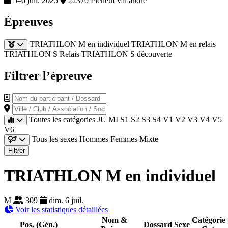
5–6 juil. 2025
22370 Pleneuf val andre
Épreuves
TRIATHLON M en individuel
TRIATHLON M en relais
TRIATHLON S Relais
TRIATHLON S découverte
Filtrer l’épreuve
Nom du participant / Dossard
Ville / Club / Association / Société
Toutes les catégories
JU
MI
S1
S2
S3
S4
V1
V2
V3
V4
V5
V6
Tous les sexes
Hommes
Femmes
Mixte
Filtrer
TRIATHLON M en individuel
M
309
dim. 6 juil.
Voir les statistiques détaillées
Nom &
Catégorie
Pos. (Gén.)
Dossard
Sexe