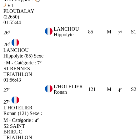
V1
PLOUBALAY
(22650)
01:55:44
LANCHOU
e
e
85
M
S1
26
7
Hippolyte
e
26
LANCHOU
Hippolyte (85)
Sexe
e
: M - Catégorie :
7
S1
RENNES
TRIATHLON
01:56:43
L'HOTELIER
e
e
121
M
S2
27
4
Ronan
e
27
L'HOTELIER
Ronan (121)
Sexe :
e
M - Catégorie :
4
S2
SAINT
BRIEUC
TRIATHLON