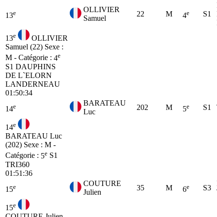
OLLIVIER
e
e
22
M
S1
13
4
Samuel
e
13
OLLIVIER
Samuel (22)
Sexe :
e
M - Catégorie :
4
S1
DAUPHINS
DE L`ELORN
LANDERNEAU
01:50:34
BARATEAU
e
e
202
M
S1
14
5
Luc
e
14
BARATEAU Luc
(202)
Sexe : M -
e
Catégorie :
5
S1
TRI360
01:51:36
COUTURE
e
e
35
M
S3
15
6
Julien
e
15
COUTURE Julien