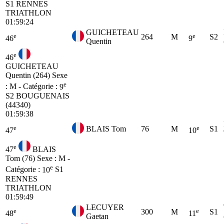
S1
RENNES
TRIATHLON
01:59:24
GUICHETEAU
e
e
264
M
S2
46
9
Quentin
e
46
GUICHETEAU
Quentin (264)
Sexe
e
: M - Catégorie :
9
S2
BOUGUENAIS
(44340)
01:59:38
e
e
BLAIS Tom
76
M
S1
47
10
e
47
BLAIS
Tom (76)
Sexe : M -
e
Catégorie :
10
S1
RENNES
TRIATHLON
01:59:49
LECUYER
e
e
300
M
S1
48
11
Gaetan