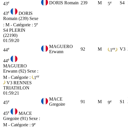
e
e
DORIS Romain
239
M
S4
43
5
e
43
DORIS
Romain (239)
Sexe
e
: M - Catégorie :
5
S4
PLERIN
(22190)
01:59:20
MAGUERO
e
er
92
M
V3
44
1
Erwann
e
44
MAGUERO
Erwann (92)
Sexe :
er
M - Catégorie :
1
V3
RENNES
TRIATHLON
01:59:21
MACE
e
e
91
M
S1
45
9
Gregoire
e
45
MACE
Gregoire (91)
Sexe :
e
M - Catégorie :
9