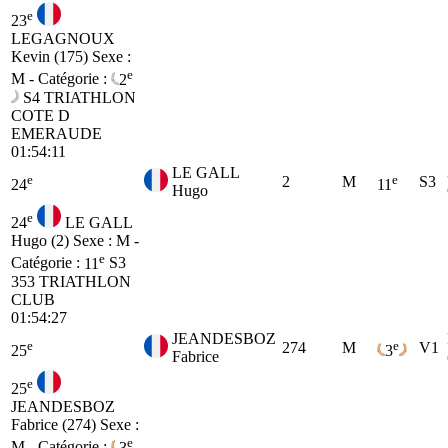
e
23
LEGAGNOUX
Kevin (175)
Sexe :
e
M - Catégorie :
2
S4
TRIATHLON
COTE D
EMERAUDE
01:54:11
LE GALL
e
e
2
M
S3
24
11
Hugo
e
24
LE GALL
Hugo (2)
Sexe : M -
e
Catégorie :
11
S3
353 TRIATHLON
CLUB
01:54:27
JEANDESBOZ
e
e
274
M
V1
25
3
Fabrice
e
25
JEANDESBOZ
Fabrice (274)
Sexe :
e
M - Catégorie :
3