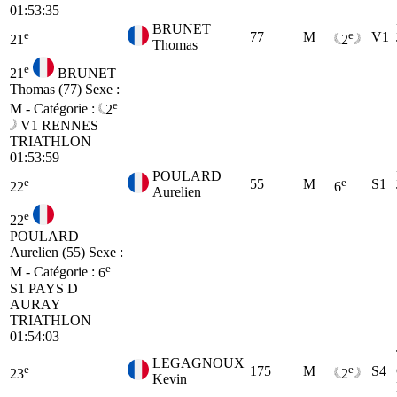
01:53:35
BRUNET
e
e
77
M
V1
21
2
Thomas
e
21
BRUNET
Thomas (77)
Sexe :
e
M - Catégorie :
2
V1
RENNES
TRIATHLON
01:53:59
POULARD
e
e
55
M
S1
22
6
Aurelien
e
22
POULARD
Aurelien (55)
Sexe :
e
M - Catégorie :
6
S1
PAYS D
AURAY
TRIATHLON
01:54:03
LEGAGNOUX
e
e
175
M
S4
23
2
Kevin