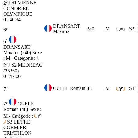
e
2
S1
VIENNE
CONDRIEU
OLYMPIQUE
01:46:34
DRANSART
e
e
240
M
S2
6
2
Maxime
e
6
DRANSART
Maxime (240)
Sexe
: M - Catégorie :
e
2
S2
MEDREAC
(35360)
01:47:06
e
e
CUEFF Romain
48
M
S3
7
3
e
7
CUEFF
Romain (48)
Sexe :
e
M - Catégorie :
3
S3
LIFFRE
CORMIER
TRIATHLON