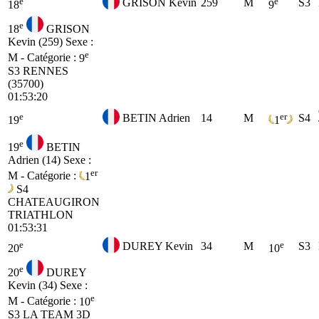
e
e
GRISON Kevin
259
M
S3
18
9
e
18
GRISON
Kevin (259)
Sexe :
e
M - Catégorie :
9
S3
RENNES
(35700)
01:53:20
e
er
BETIN Adrien
14
M
S4
19
1
e
19
BETIN
Adrien (14)
Sexe :
er
M - Catégorie :
1
S4
CHATEAUGIRON
TRIATHLON
01:53:31
e
e
DUREY Kevin
34
M
S3
20
10
e
20
DUREY
Kevin (34)
Sexe :
e
M - Catégorie :
10
S3
LA TEAM 3D