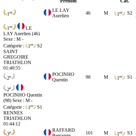
Prénom
Cat.
LE LAY
er
er
46
M
S2
1
1
Aurelien
er
1
LE
LAY Aurelien (46)
Sexe : M -
er
Catégorie :
1
S2
SAINT
GREGOIRE
TRIATHLON
01:40:55
POCINHO
e
er
98
M
S1
2
1
Quentin
e
2
POCINHO Quentin
(98)
Sexe : M -
er
Catégorie :
1
S1
RENNES
TRIATHLON
01:44:12
RAFFARD
e
er
101
M
S3
3
1
Benjamin