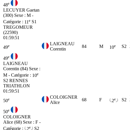
e
48
LECUYER Gaetan
(300)
Sexe : M -
e
Catégorie :
11
S1
TREGOMEUR
(22590)
01:59:51
LAIGNEAU
e
e
84
M
S2
49
10
Corentin
e
49
LAIGNEAU
Corentin (84)
Sexe :
e
M - Catégorie :
10
S2
RENNES
TRIATHLON
01:59:51
COLOIGNER
e
e
68
F
S2
50
2
Alice
e
50
COLOIGNER
Alice (68)
Sexe : F -
e
Catégorie :
2
S2