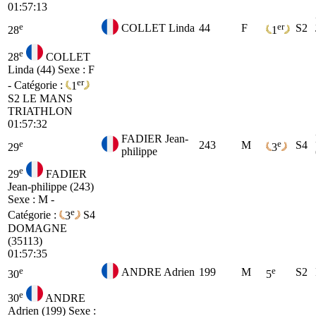
01:57:13
e
er
COLLET Linda
44
F
S2
28
1
e
28
COLLET
Linda (44)
Sexe : F
er
- Catégorie :
1
S2
LE MANS
TRIATHLON
01:57:32
FADIER Jean-
e
e
243
M
S4
29
3
philippe
e
29
FADIER
Jean-philippe (243)
Sexe : M -
e
Catégorie :
3
S4
DOMAGNE
(35113)
01:57:35
e
e
ANDRE Adrien
199
M
S2
30
5
e
30
ANDRE
Adrien (199)
Sexe :