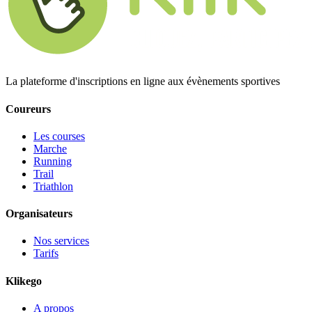
La plateforme d'inscriptions en ligne aux évènements sportives
Coureurs
Les courses
Marche
Running
Trail
Triathlon
Organisateurs
Nos services
Tarifs
Klikego
A propos