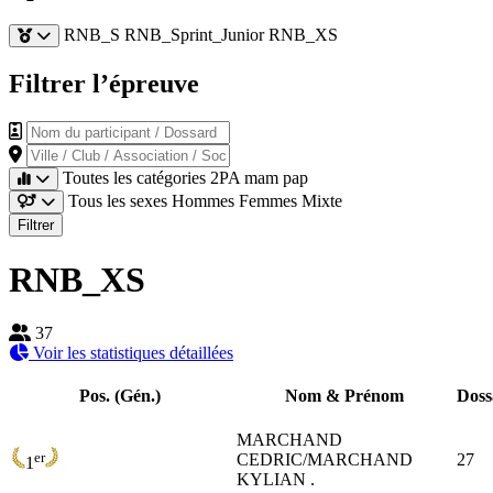
RNB_S
RNB_Sprint_Junior
RNB_XS
Filtrer l’épreuve
Nom du participant / Dossard
Ville / Club / Association / Société
Toutes les catégories
2PA
mam
pap
Tous les sexes
Hommes
Femmes
Mixte
Filtrer
RNB_XS
37
Voir les statistiques détaillées
Pos. (Gén.)
Nom & Prénom
Doss
MARCHAND
er
CEDRIC/MARCHAND
27
1
KYLIAN .