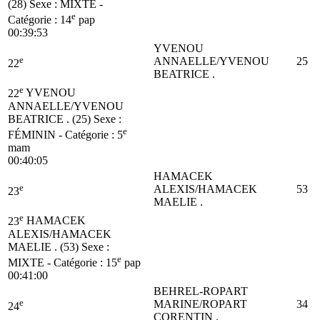
(28)
Sexe : MIXTE -
e
Catégorie :
14
pap
00:39:53
YVENOU
e
ANNAELLE/YVENOU
25
22
BEATRICE .
e
22
YVENOU
ANNAELLE/YVENOU
BEATRICE . (25)
Sexe :
e
FÉMININ - Catégorie :
5
mam
00:40:05
HAMACEK
e
ALEXIS/HAMACEK
53
23
MAELIE .
e
23
HAMACEK
ALEXIS/HAMACEK
MAELIE . (53)
Sexe :
e
MIXTE - Catégorie :
15
pap
00:41:00
BEHREL-ROPART
e
MARINE/ROPART
34
24
CORENTIN .