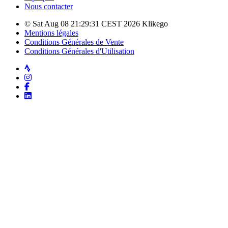
Nous contacter
© Sat Aug 08 21:29:31 CEST 2026 Klikego
Mentions légales
Conditions Générales de Vente
Conditions Générales d'Utilisation
Strava
Instagram
Facebook
LinkedIn