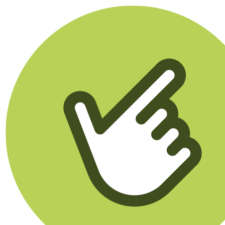
Klikego