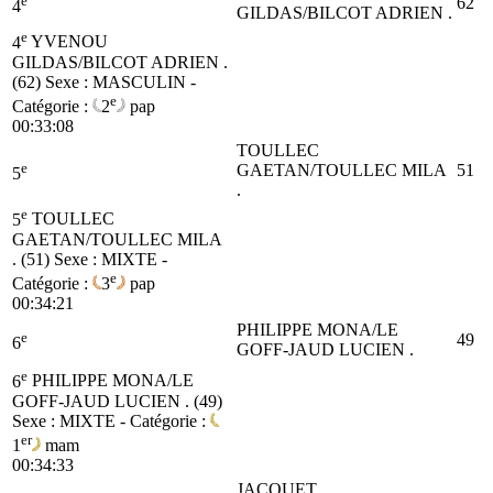
62
4
GILDAS/BILCOT ADRIEN .
e
4
YVENOU
GILDAS/BILCOT ADRIEN .
(62)
Sexe : MASCULIN -
e
Catégorie :
2
pap
00:33:08
TOULLEC
e
GAETAN/TOULLEC MILA
51
5
.
e
5
TOULLEC
GAETAN/TOULLEC MILA
. (51)
Sexe : MIXTE -
e
Catégorie :
3
pap
00:34:21
PHILIPPE MONA/LE
e
49
6
GOFF-JAUD LUCIEN .
e
6
PHILIPPE MONA/LE
GOFF-JAUD LUCIEN . (49)
Sexe : MIXTE - Catégorie :
er
1
mam
00:34:33
JACQUET