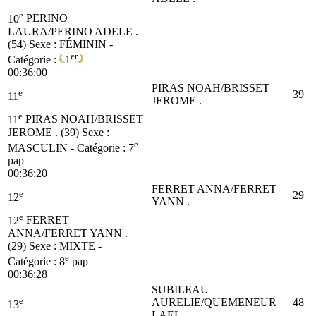
e
10
PERINO
LAURA/PERINO ADELE .
(54)
Sexe : FÉMININ -
er
Catégorie :
1
00:36:00
PIRAS NOAH/BRISSET
e
39
11
JEROME .
e
11
PIRAS NOAH/BRISSET
JEROME . (39)
Sexe :
e
MASCULIN - Catégorie :
7
pap
00:36:20
FERRET ANNA/FERRET
e
29
12
YANN .
e
12
FERRET
ANNA/FERRET YANN .
(29)
Sexe : MIXTE -
e
Catégorie :
8
pap
00:36:28
SUBILEAU
e
AURELIE/QUEMENEUR
48
13
LAEL .