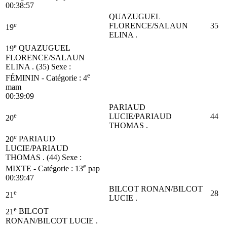
00:38:57
QUAZUGUEL
e
FLORENCE/SALAUN
35
19
ELINA .
e
19
QUAZUGUEL
FLORENCE/SALAUN
ELINA . (35)
Sexe :
e
FÉMININ - Catégorie :
4
mam
00:39:09
PARIAUD
e
LUCIE/PARIAUD
44
20
THOMAS .
e
20
PARIAUD
LUCIE/PARIAUD
THOMAS . (44)
Sexe :
e
MIXTE - Catégorie :
13
pap
00:39:47
BILCOT RONAN/BILCOT
e
28
21
LUCIE .
e
21
BILCOT
RONAN/BILCOT LUCIE .