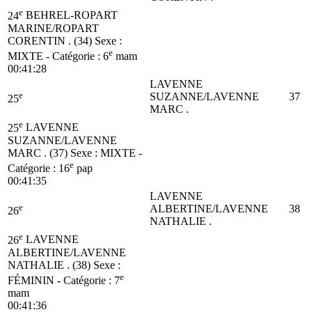
e
24
BEHREL-ROPART
MARINE/ROPART
CORENTIN . (34)
Sexe :
e
MIXTE - Catégorie :
6
mam
00:41:28
LAVENNE
e
SUZANNE/LAVENNE
37
25
MARC .
e
25
LAVENNE
SUZANNE/LAVENNE
MARC . (37)
Sexe : MIXTE -
e
Catégorie :
16
pap
00:41:35
LAVENNE
e
ALBERTINE/LAVENNE
38
26
NATHALIE .
e
26
LAVENNE
ALBERTINE/LAVENNE
NATHALIE . (38)
Sexe :
e
FÉMININ - Catégorie :
7
mam
00:41:36