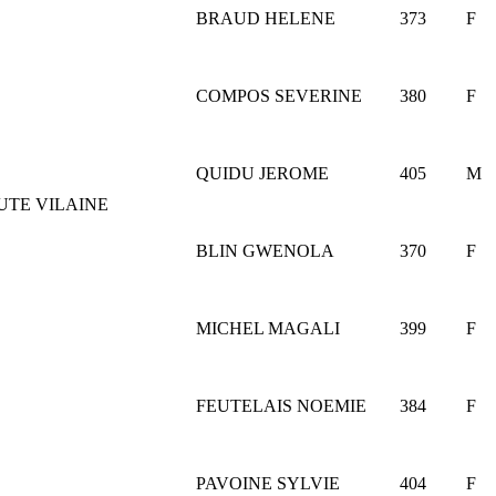
BRAUD HELENE
373
F
COMPOS SEVERINE
380
F
QUIDU JEROME
405
M
AUTE VILAINE
BLIN GWENOLA
370
F
MICHEL MAGALI
399
F
FEUTELAIS NOEMIE
384
F
PAVOINE SYLVIE
404
F