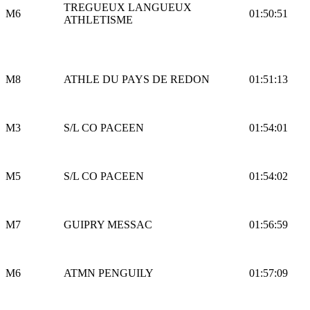
TREGUEUX LANGUEUX
M6
01:50:51
ATHLETISME
M8
ATHLE DU PAYS DE REDON
01:51:13
M3
S/L CO PACEEN
01:54:01
M5
S/L CO PACEEN
01:54:02
M7
GUIPRY MESSAC
01:56:59
M6
ATMN PENGUILY
01:57:09