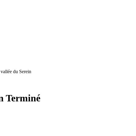
 vallée du Serein
in
Terminé