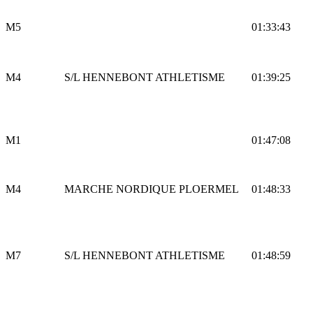
M5
01:33:43
M4
S/L HENNEBONT ATHLETISME
01:39:25
M1
01:47:08
M4
MARCHE NORDIQUE PLOERMEL
01:48:33
M7
S/L HENNEBONT ATHLETISME
01:48:59