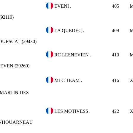
EVENI .
405
92110)
LA QUEDEC .
409
OUESCAT (29430)
RC LESNEVIEN .
410
EVEN (29260)
MLC TEAM .
416
 MARTIN DES
LES MOTIVESS .
422
NHOUARNEAU