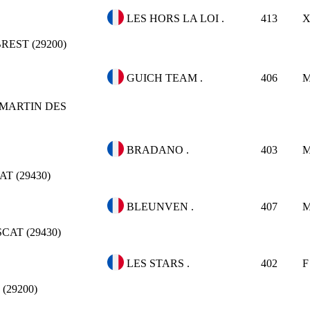
LES HORS LA LOI .
413
REST (29200)
GUICH TEAM .
406
 MARTIN DES
BRADANO .
403
T (29430)
BLEUNVEN .
407
CAT (29430)
LES STARS .
402
F
(29200)