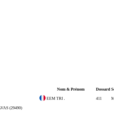
Nom & Prénom
Dossard
S
EEM TRI .
411
VAS (29490)