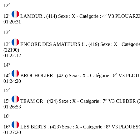
e
12
e
e
12
LAMOUR . (414)
Sexe : X - Catégorie :
4
V3
PLOUARZEL
01:20:31
e
13
e
13
ENCORE DES AMATEURS !! . (419)
Sexe : X - Catégori
(22190)
01:22:12
e
14
e
e
14
BROCHOLIER . (425)
Sexe : X - Catégorie :
6
V3
PLOUD
01:24:20
e
15
e
e
15
TEAM OR . (424)
Sexe : X - Catégorie :
7
V3
CLEDER (2
01:26:53
e
16
e
e
16
LES BERTS . (423)
Sexe : X - Catégorie :
8
V3
PLOUESC
01:27:20
e