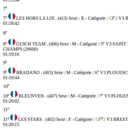
e
7
e
e
7
LES HORS LA LOI . (413)
Sexe : X - Catégorie :
3
V3
B
01:18:42
e
8
e
e
8
GUICH TEAM . (406)
Sexe : M - Catégorie :
5
V3
SAINT
CHAMPS (29600)
01:19:16
e
9
e
e
9
BRADANO . (403)
Sexe : M - Catégorie :
6
V3
PLOUESCA
01:19:44
e
10
e
e
10
BLEUNVEN . (407)
Sexe : M - Catégorie :
7
V3
PLOUES
01:20:02
e
11
e
er
11
LES STARS . (402)
Sexe : F - Catégorie :
1
V3
BREST 
01:20:15