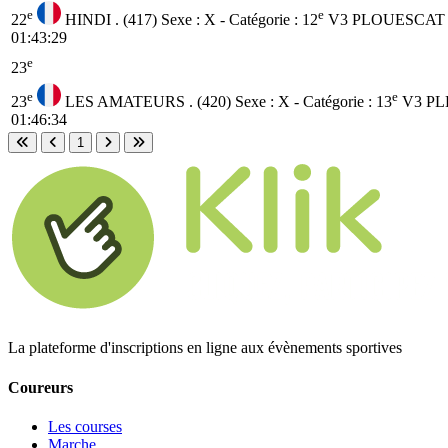
e
e
22
HINDI . (417)
Sexe : X - Catégorie :
12
V3
PLOUESCAT (
01:43:29
e
23
e
e
23
LES AMATEURS . (420)
Sexe : X - Catégorie :
13
V3
PL
01:46:34
1
Première page
Page précédente
Page suivante
Dernière page
La plateforme d'inscriptions en ligne aux évènements sportives
Coureurs
Les courses
Marche