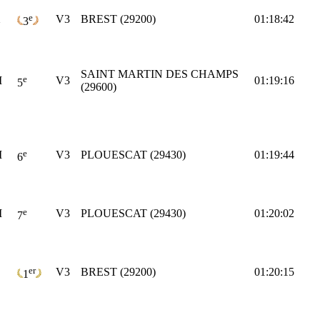
e
X
V3
BREST (29200)
01:18:42
3
SAINT MARTIN DES CHAMPS
e
M
V3
01:19:16
5
(29600)
e
M
V3
PLOUESCAT (29430)
01:19:44
6
e
M
V3
PLOUESCAT (29430)
01:20:02
7
er
V3
BREST (29200)
01:20:15
1