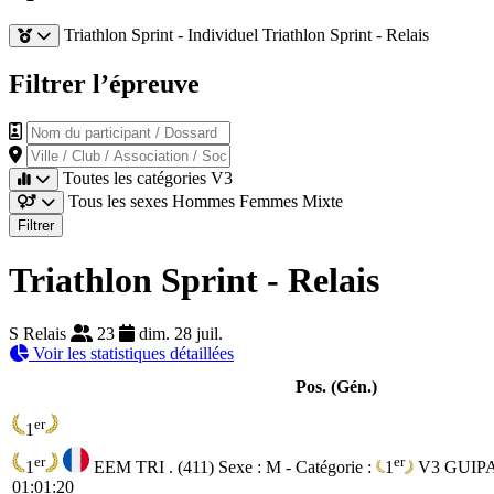
Triathlon Sprint - Individuel
Triathlon Sprint - Relais
Filtrer l’épreuve
Nom du participant / Dossard
Ville / Club / Association / Société
Toutes les catégories
V3
Tous les sexes
Hommes
Femmes
Mixte
Filtrer
Triathlon Sprint - Relais
S Relais
23
dim. 28 juil.
Voir les statistiques détaillées
Pos. (Gén.)
er
1
er
er
1
EEM TRI . (411)
Sexe : M - Catégorie :
1
V3
GUIPA
01:01:20