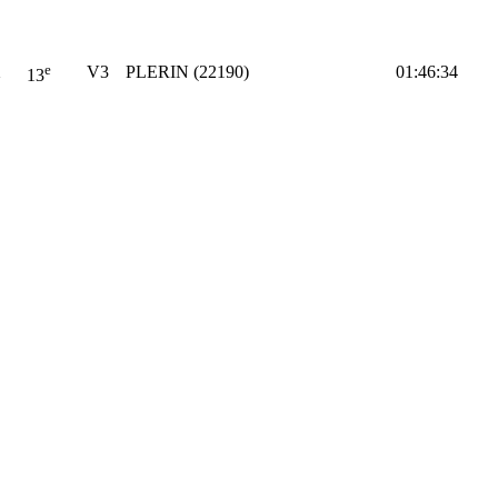
e
X
V3
PLERIN (22190)
01:46:34
13