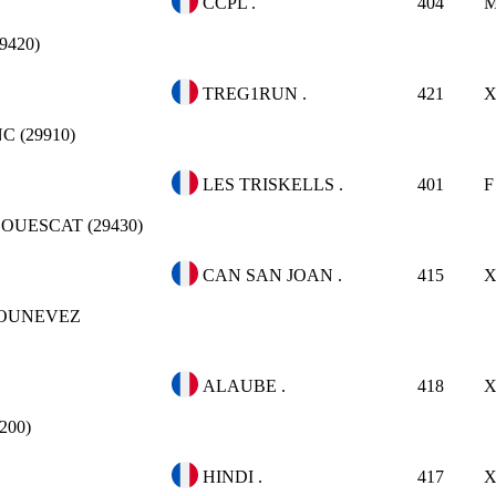
CCPL .
404
420)
TREG1RUN .
421
 (29910)
LES TRISKELLS .
401
F
OUESCAT (29430)
CAN SAN JOAN .
415
OUNEVEZ
ALAUBE .
418
200)
HINDI .
417