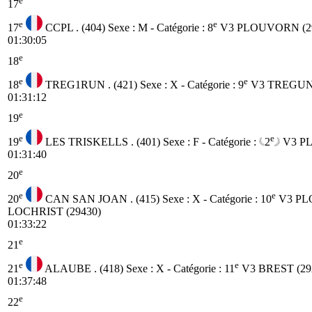
17
e
e
17
CCPL . (404)
Sexe : M - Catégorie :
8
V3
PLOUVORN (29
01:30:05
e
18
e
e
18
TREG1RUN . (421)
Sexe : X - Catégorie :
9
V3
TREGUNC
01:31:12
e
19
e
e
19
LES TRISKELLS . (401)
Sexe : F - Catégorie :
2
V3
PL
01:31:40
e
20
e
e
20
CAN SAN JOAN . (415)
Sexe : X - Catégorie :
10
V3
PL
LOCHRIST (29430)
01:33:22
e
21
e
e
21
ALAUBE . (418)
Sexe : X - Catégorie :
11
V3
BREST (29
01:37:48
e
22