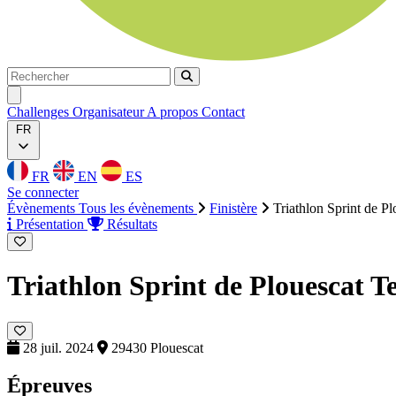
Rechercher
Rechercher
Ouvrir menu
Challenges
Organisateur
A propos
Contact
FR
FR
EN
ES
Se connecter
Évènements
Tous les évènements
Finistère
Triathlon Sprint de Pl
Présentation
Résultats
Triathlon Sprint de Plouescat
T
28 juil. 2024
29430 Plouescat
Épreuves