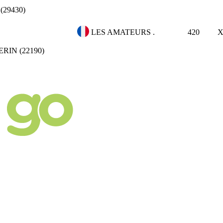
29430)
LES AMATEURS .
420
ERIN (22190)