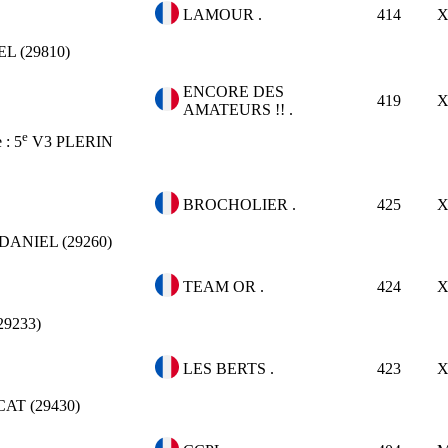
LAMOUR .
414
 (29810)
ENCORE DES
419
AMATEURS !! .
e
e :
5
V3
PLERIN
BROCHOLIER .
425
ANIEL (29260)
TEAM OR .
424
9233)
LES BERTS .
423
AT (29430)