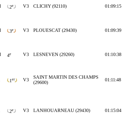
e
M
V3
CLICHY (92110)
01:09:15
2
e
M
V3
PLOUESCAT (29430)
01:09:39
3
e
M
V3
LESNEVEN (29260)
01:10:38
4
SAINT MARTIN DES CHAMPS
er
X
V3
01:11:48
1
(29600)
e
X
V3
LANHOUARNEAU (29430)
01:15:04
2