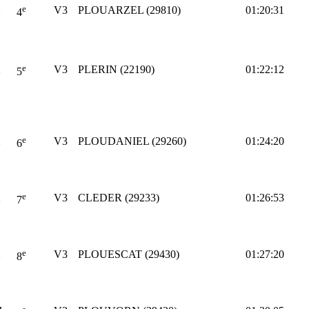
e
X
V3
PLOUARZEL (29810)
01:20:31
4
e
X
V3
PLERIN (22190)
01:22:12
5
e
X
V3
PLOUDANIEL (29260)
01:24:20
6
e
X
V3
CLEDER (29233)
01:26:53
7
e
X
V3
PLOUESCAT (29430)
01:27:20
8
e