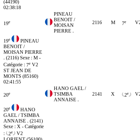
(44190)
02:38:18
PINEAU
BENOIT /
e
e
2116
M
V
19
7
MOISAN
PIERRE .
e
19
PINEAU
BENOIT /
MOISAN PIERRE
. (2116)
Sexe : M -
e
Catégorie :
7
V2
ST JEAN DE
MONTS (85160)
02:41:55
HANO GAEL /
e
e
TSIMBA
2141
X
V
20
2
ANNAISE .
e
20
HANO
GAEL / TSIMBA
ANNAISE . (2141)
Sexe : X - Catégorie
e
:
2
V2
LORIENT (56100)