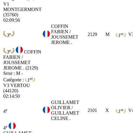
V1
MONTGERMONT
(35760)
02:09:56
COFFIN
FABIEN /
e
er
2129
M
V
3
1
JOUSSEMET
JEROME .
e
3
COFFIN
FABIEN /
JOUSSEMET
JEROME . (2129)
Sexe : M -
er
Catégorie :
1
V3
VERTOU
(44120)
02:14:50
GUILLAMET
OLIVIER /
e
er
2101
X
V
4
1
GUILLAMET
CELINE .
e
4