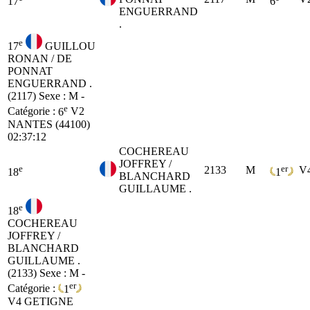
17
6
ENGUERRAND
.
e
17
GUILLOU
RONAN / DE
PONNAT
ENGUERRAND .
(2117)
Sexe : M -
e
Catégorie :
6
V2
NANTES (44100)
02:37:12
COCHEREAU
JOFFREY /
e
er
2133
M
V
18
1
BLANCHARD
GUILLAUME .
e
18
COCHEREAU
JOFFREY /
BLANCHARD
GUILLAUME .
(2133)
Sexe : M -
er
Catégorie :
1
V4
GETIGNE