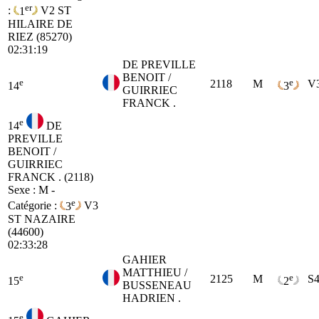
er
:
1
V2
ST
HILAIRE DE
RIEZ (85270)
02:31:19
DE PREVILLE
BENOIT /
e
e
2118
M
V
14
3
GUIRRIEC
FRANCK .
e
14
DE
PREVILLE
BENOIT /
GUIRRIEC
FRANCK . (2118)
Sexe : M -
e
Catégorie :
3
V3
ST NAZAIRE
(44600)
02:33:28
GAHIER
MATTHIEU /
e
e
2125
M
S
15
2
BUSSENEAU
HADRIEN .
e