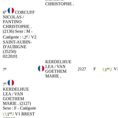
CHRISTOPHE .
e
6
CORCUFF
NICOLAS /
FANTINO
CHRISTOPHE .
(2136)
Sexe : M -
e
Catégorie :
2
V2
SAINT-AUBIN-
D'AUBIGNE
(35250)
02:20:01
KERDELHUE
LEA / VAN
e
er
2127
F
V
7
1
GOETHEM
MARIE .
e
7
KERDELHUE
LEA / VAN
GOETHEM
MARIE . (2127)
Sexe : F - Catégorie
er
:
1
V1
BREST