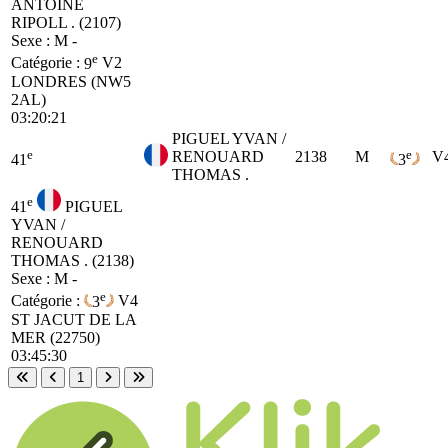
ANTOINE
RIPOLL . (2107)
Sexe : M -
e
Catégorie :
9
V2
LONDRES (NW5
2AL)
03:20:21
PIGUEL YVAN /
e
e
RENOUARD
2138
M
V
41
3
THOMAS .
e
41
PIGUEL
YVAN /
RENOUARD
THOMAS . (2138)
Sexe : M -
e
Catégorie :
3
V4
ST JACUT DE LA
MER (22750)
03:45:30
1
Première page
Page précédente
Page suivante
Dernière page