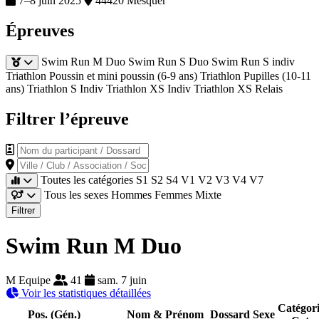
7–8 juin 2025
44420 Mesquer
Épreuves
Swim Run M Duo
Swim Run S Duo
Swim Run S indiv
Triathlon Poussin et mini poussin (6-9 ans)
Triathlon Pupilles (10-11
ans)
Triathlon S Indiv
Triathlon XS Indiv
Triathlon XS Relais
Filtrer l’épreuve
Nom du participant / Dossard
Ville / Club / Association / Société
Toutes les catégories
S1
S2
S4
V1
V2
V3
V4
V7
Tous les sexes
Hommes
Femmes
Mixte
Filtrer
Swim Run M Duo
M Equipe
41
sam. 7 juin
Voir les statistiques détaillées
Catégor
Pos. (Gén.)
Nom & Prénom
Dossard
Sexe