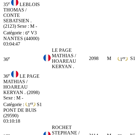
e
35
LEBLOIS
THOMAS /
CONTE
SEBATSIEN .
(2123)
Sexe : M -
e
Catégorie :
6
V3
NANTES (44000)
03:04:47
LE PAGE
MATHIAS /
e
er
2098
M
S
36
1
HOAREAU
KERYAN .
e
36
LE PAGE
MATHIAS /
HOAREAU
KERYAN . (2098)
Sexe : M -
er
Catégorie :
1
S1
PONT DE BUIS
(29590)
03:10:18
ROCHET
STEPHANE /
e
e