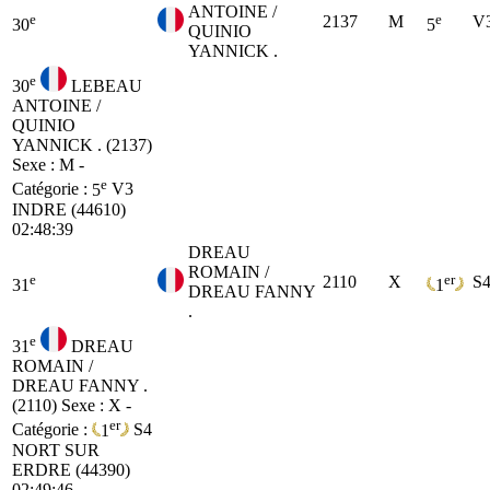
ANTOINE /
e
e
2137
M
V
30
5
QUINIO
YANNICK .
e
30
LEBEAU
ANTOINE /
QUINIO
YANNICK . (2137)
Sexe : M -
e
Catégorie :
5
V3
INDRE (44610)
02:48:39
DREAU
ROMAIN /
e
er
2110
X
S
31
1
DREAU FANNY
.
e
31
DREAU
ROMAIN /
DREAU FANNY .
(2110)
Sexe : X -
er
Catégorie :
1
S4
NORT SUR
ERDRE (44390)
02:49:46