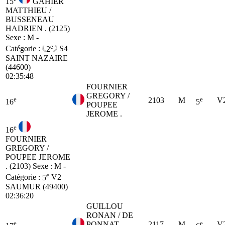
15
GAHIER
MATTHIEU /
BUSSENEAU
HADRIEN . (2125)
Sexe : M -
e
Catégorie :
2
S4
SAINT NAZAIRE
(44600)
02:35:48
FOURNIER
GREGORY /
e
e
2103
M
V
16
5
POUPEE
JEROME .
e
16
FOURNIER
GREGORY /
POUPEE JEROME
. (2103)
Sexe : M -
e
Catégorie :
5
V2
SAUMUR (49400)
02:36:20
GUILLOU
RONAN / DE
e
e
PONNAT
2117
M
V