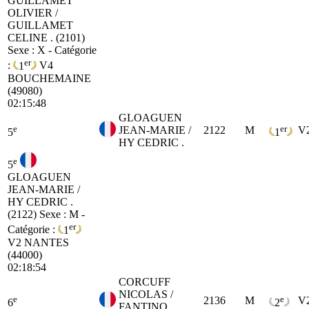
GUILLAMET
OLIVIER /
GUILLAMET
CELINE . (2101)
Sexe : X - Catégorie
er
:
1
V4
BOUCHEMAINE
(49080)
02:15:48
GLOAGUEN
e
er
JEAN-MARIE /
2122
M
V
5
1
HY CEDRIC .
e
5
GLOAGUEN
JEAN-MARIE /
HY CEDRIC .
(2122)
Sexe : M -
er
Catégorie :
1
V2
NANTES
(44000)
02:18:54
CORCUFF
NICOLAS /
e
e
2136
M
V
6
2
FANTINO