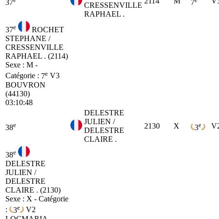
2114
M
V
37
7
CRESSENVILLE
RAPHAEL .
e
37
ROCHET
STEPHANE /
CRESSENVILLE
RAPHAEL . (2114)
Sexe : M -
e
Catégorie :
7
V3
BOUVRON
(44130)
03:10:48
DELESTRE
JULIEN /
e
e
2130
X
V
38
3
DELESTRE
CLAIRE .
e
38
DELESTRE
JULIEN /
DELESTRE
CLAIRE . (2130)
Sexe : X - Catégorie
e
:
3
V2
LOCMARIA