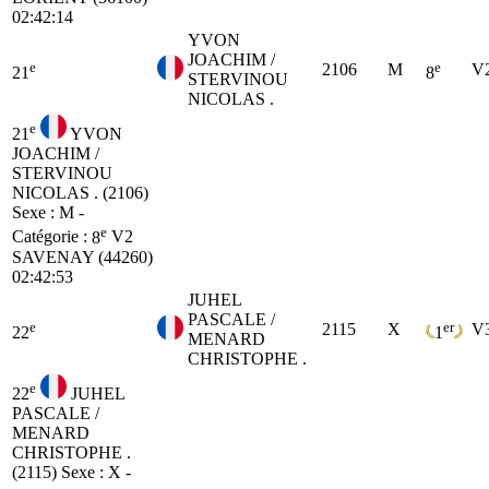
02:42:14
YVON
JOACHIM /
e
e
2106
M
V
21
8
STERVINOU
NICOLAS .
e
21
YVON
JOACHIM /
STERVINOU
NICOLAS . (2106)
Sexe : M -
e
Catégorie :
8
V2
SAVENAY (44260)
02:42:53
JUHEL
PASCALE /
e
er
2115
X
V
22
1
MENARD
CHRISTOPHE .
e
22
JUHEL
PASCALE /
MENARD
CHRISTOPHE .
(2115)
Sexe : X -