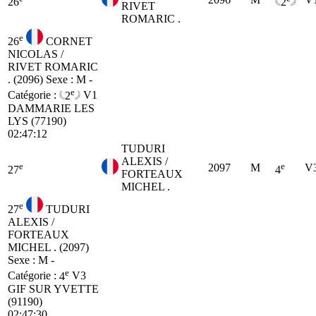
26
2
RIVET
ROMARIC .
e
26
CORNET
NICOLAS /
RIVET ROMARIC
. (2096)
Sexe : M -
e
Catégorie :
2
V1
DAMMARIE LES
LYS (77190)
02:47:12
TUDURI
ALEXIS /
e
e
2097
M
V
27
4
FORTEAUX
MICHEL .
e
27
TUDURI
ALEXIS /
FORTEAUX
MICHEL . (2097)
Sexe : M -
e
Catégorie :
4
V3
GIF SUR YVETTE
(91190)
02:47:30