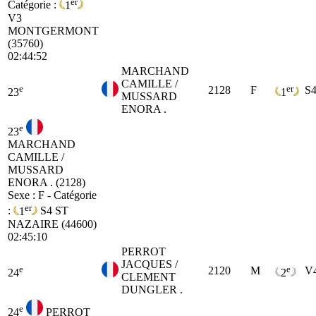
er
Catégorie :
1
V3
MONTGERMONT
(35760)
02:44:52
MARCHAND
CAMILLE /
e
er
2128
F
S
23
1
MUSSARD
ENORA .
e
23
MARCHAND
CAMILLE /
MUSSARD
ENORA . (2128)
Sexe : F - Catégorie
er
:
1
S4
ST
NAZAIRE (44600)
02:45:10
PERROT
JACQUES /
e
e
2120
M
V
24
2
CLEMENT
DUNGLER .
e
24
PERROT