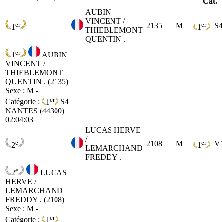
Cat.
AUBIN
VINCENT /
er
er
2135
M
S
1
1
THIEBLEMONT
QUENTIN .
er
1
AUBIN
VINCENT /
THIEBLEMONT
QUENTIN . (2135)
Sexe : M -
er
Catégorie :
1
S4
NANTES (44300)
02:04:03
LUCAS HERVE
/
e
er
2108
M
V
2
1
LEMARCHAND
FREDDY .
e
2
LUCAS
HERVE /
LEMARCHAND
FREDDY . (2108)
Sexe : M -
er
Catégorie :
1