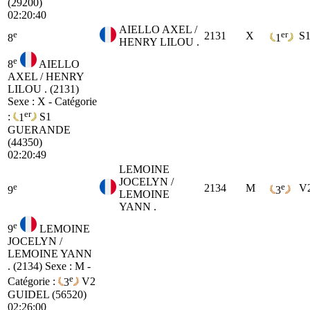
(29200)
02:20:40
AIELLO AXEL /
e
er
2131
X
S
8
1
HENRY LILOU .
e
8
AIELLO
AXEL / HENRY
LILOU . (2131)
Sexe : X - Catégorie
er
:
1
S1
GUERANDE
(44350)
02:20:49
LEMOINE
JOCELYN /
e
e
2134
M
V
9
3
LEMOINE
YANN .
e
9
LEMOINE
JOCELYN /
LEMOINE YANN
. (2134)
Sexe : M -
e
Catégorie :
3
V2
GUIDEL (56520)
02:26:00