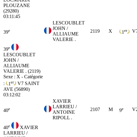
PLOUZANE
(29280)
03:11:45
LESCOUBLET
JOHN /
e
er
2119
X
V
39
1
ALLIAUME
VALERIE .
e
39
LESCOUBLET
JOHN /
ALLIAUME
VALERIE . (2119)
Sexe : X - Catégorie
er
:
1
V7
SAINT
AVE (56890)
03:12:02
XAVIER
LARRIEU /
e
e
2107
M
V
40
9
ANTOINE
RIPOLL .
e
40
XAVIER
LARRIEU /