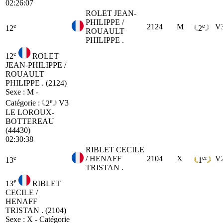
02:26:07
ROLET JEAN-
PHILIPPE /
e
e
2124
M
V
12
2
ROUAULT
PHILIPPE .
e
12
ROLET
JEAN-PHILIPPE /
ROUAULT
PHILIPPE . (2124)
Sexe : M -
e
Catégorie :
2
V3
LE LOROUX-
BOTTEREAU
(44430)
02:30:38
RIBLET CECILE
e
er
/ HENAFF
2104
X
V
13
1
TRISTAN .
e
13
RIBLET
CECILE /
HENAFF
TRISTAN . (2104)
Sexe : X - Catégorie