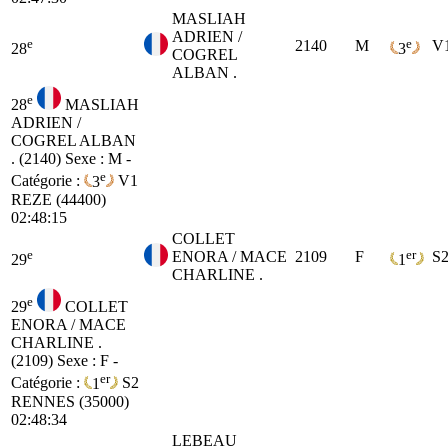
MASLIAH
ADRIEN /
e
e
2140
M
V
28
3
COGREL
ALBAN .
e
28
MASLIAH
ADRIEN /
COGREL ALBAN
. (2140)
Sexe : M -
e
Catégorie :
3
V1
REZE (44400)
02:48:15
COLLET
e
er
ENORA / MACE
2109
F
S
29
1
CHARLINE .
e
29
COLLET
ENORA / MACE
CHARLINE .
(2109)
Sexe : F -
er
Catégorie :
1
S2
RENNES (35000)
02:48:34
LEBEAU