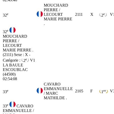
MOUCHARD
PIERRE /
e
e
LECOURT
2111
X
V
32
2
MARIE PIERRE
.
e
32
MOUCHARD
PIERRE /
LECOURT
MARIE PIERRE .
(2111)
Sexe : X -
e
Catégorie :
2
V1
LA BAULE
ESCOUBLAC
(44500)
02:54:08
CAVARO
EMMANUELLE
e
er
2105
F
V
33
1
/ MARC
MATHILDE .
e
33
CAVARO
EMMANUELLE /