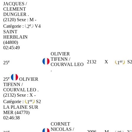
JACQUES /
CLEMENT
DUNGLER .
(2120)
Sexe : M -
e
Catégorie :
2
V4
SAINT
HERBLAIN
(44800)
02:45:49
OLIVIER
TIFENN /
e
er
2132
X
S
25
1
COURVAL LEO
.
e
25
OLIVIER
TIFENN /
COURVAL LEO .
(2132)
Sexe : X -
er
Catégorie :
1
S2
LA PLAINE SUR
MER (44770)
02:46:38
CORNET
NICOLAS /
e
e
2096
M
V