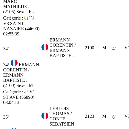
MARC
MATHILDE .
(2105)
Sexe : F -
er
Catégorie :
1
V3
SAINT-
NAZAIRE (44600)
02:55:39
ERMANN
CORENTIN /
e
e
2100
M
V
34
4
ERMANN
BAPTISTE .
e
34
ERMANN
CORENTIN /
ERMANN
BAPTISTE .
(2100)
Sexe : M -
e
Catégorie :
4
V1
ST AVE (56890)
03:04:13
LEBLOIS
THOMAS /
e
e
2123
M
V
35
6
CONTE
SEBATSIEN .