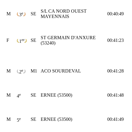
S/L CA NORD OUEST
e
M
SE
00:40:49
3
MAYENNAIS
ST GERMAIN D'ANXURE
er
F
SE
00:41:23
1
(53240)
e
M
M1
ACO SOURDEVAL
00:41:28
2
e
M
SE
ERNEE (53500)
00:41:48
4
e
M
SE
ERNEE (53500)
00:41:49
5