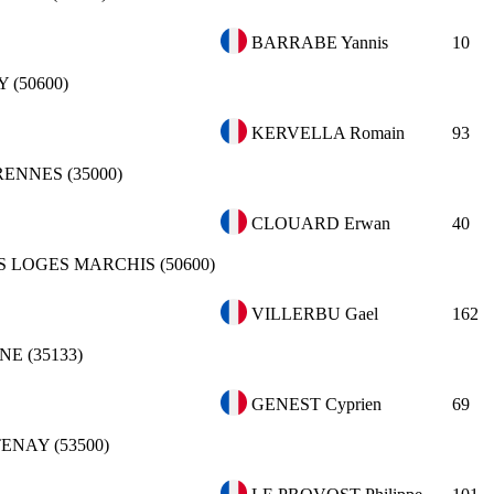
BARRABE Yannis
10
 (50600)
KERVELLA Romain
93
RENNES (35000)
CLOUARD Erwan
40
S LOGES MARCHIS (50600)
VILLERBU Gael
162
NE (35133)
GENEST Cyprien
69
NAY (53500)