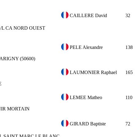
CAILLERE David
32
S/L CA NORD OUEST
PELE Alexandre
138
ARIGNY (50600)
LAUMONIER Raphael
165
E
LEMEE Matheo
110
IR MORTAIN
GIRARD Baptiste
72
AL SAINT MARC LE BLANC