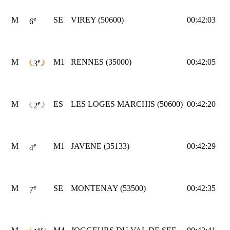
e
M
SE
VIREY (50600)
00:42:03
6
e
M
M1
RENNES (35000)
00:42:05
3
e
M
ES
LES LOGES MARCHIS (50600)
00:42:20
2
e
M
M1
JAVENE (35133)
00:42:29
4
e
M
SE
MONTENAY (53500)
00:42:35
7
er