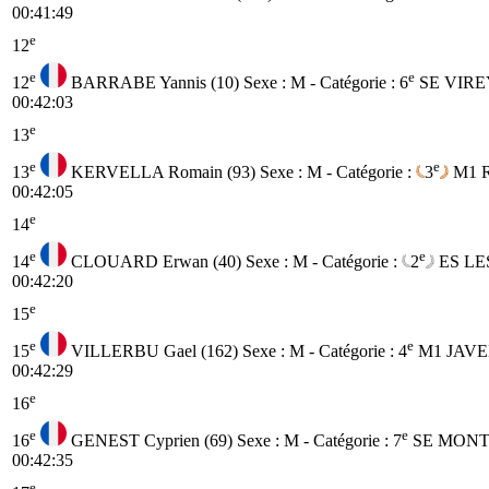
00:41:49
e
12
e
e
12
BARRABE Yannis (10)
Sexe : M - Catégorie :
6
SE
VIREY
00:42:03
e
13
e
e
13
KERVELLA Romain (93)
Sexe : M - Catégorie :
3
M1
00:42:05
e
14
e
e
14
CLOUARD Erwan (40)
Sexe : M - Catégorie :
2
ES
LE
00:42:20
e
15
e
e
15
VILLERBU Gael (162)
Sexe : M - Catégorie :
4
M1
JAVE
00:42:29
e
16
e
e
16
GENEST Cyprien (69)
Sexe : M - Catégorie :
7
SE
MONTE
00:42:35
e