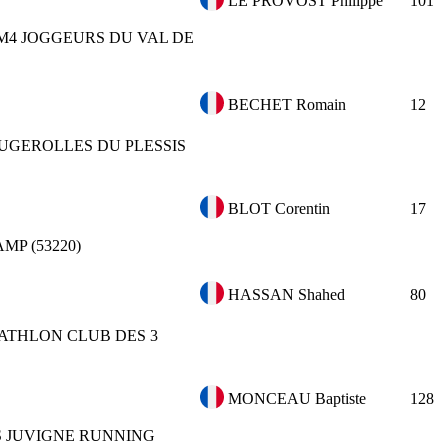
LE PROVOST Philippe
101
M4
JOGGEURS DU VAL DE
BECHET Romain
12
UGEROLLES DU PLESSIS
BLOT Corentin
17
P (53220)
HASSAN Shahed
80
ATHLON CLUB DES 3
MONCEAU Baptiste
128
S JUVIGNE RUNNING