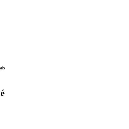
ais
é