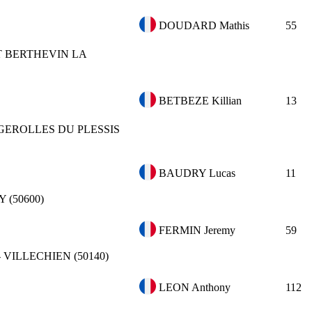
DOUDARD Mathis
55
T BERTHEVIN LA
BETBEZE Killian
13
GEROLLES DU PLESSIS
BAUDRY Lucas
11
 (50600)
FERMIN Jeremy
59
- VILLECHIEN (50140)
LEON Anthony
112