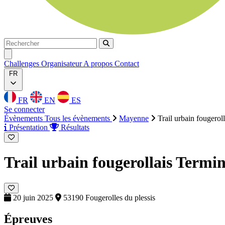
Rechercher
Rechercher
Ouvrir menu
Challenges
Organisateur
A propos
Contact
FR
FR
EN
ES
Se connecter
Évènements
Tous les évènements
Mayenne
Trail urbain fougeroll
Présentation
Résultats
Trail urbain fougerollais
Termin
20 juin 2025
53190 Fougerolles du plessis
Épreuves