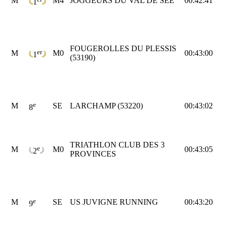
M
M4
JOGGEURS DU VAL DE SEE
00:42:41
1
FOUGEROLLES DU PLESSIS
er
M
M0
00:43:00
1
(53190)
e
M
SE
LARCHAMP (53220)
00:43:02
8
TRIATHLON CLUB DES 3
e
M
M0
00:43:05
2
PROVINCES
e
M
SE
US JUVIGNE RUNNING
00:43:20
9