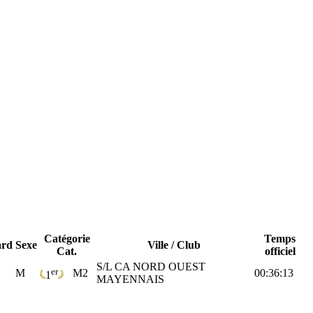
Catégorie
Temps
ard
Sexe
Ville / Club
Cat.
officiel
S/L CA NORD OUEST
er
M
M2
00:36:13
1
MAYENNAIS