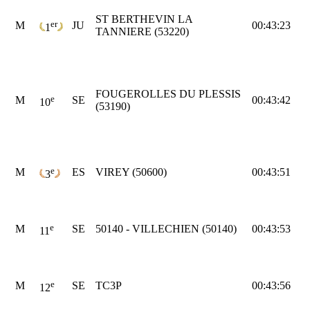
ST BERTHEVIN LA
er
M
JU
00:43:23
1
TANNIERE (53220)
FOUGEROLLES DU PLESSIS
e
M
SE
00:43:42
10
(53190)
e
M
ES
VIREY (50600)
00:43:51
3
e
M
SE
50140 - VILLECHIEN (50140)
00:43:53
11
e
M
SE
TC3P
00:43:56
12