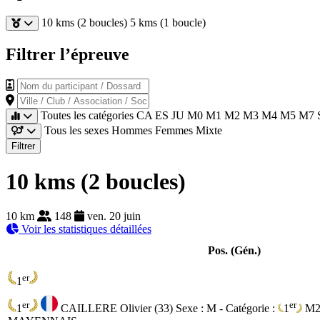
10 kms (2 boucles)
5 kms (1 boucle)
Filtrer l’épreuve
Nom du participant / Dossard
Ville / Club / Association / Société
Toutes les catégories
CA
ES
JU
M0
M1
M2
M3
M4
M5
M7
Tous les sexes
Hommes
Femmes
Mixte
Filtrer
10 kms (2 boucles)
10 km
148
ven. 20 juin
Voir les statistiques détaillées
Pos. (Gén.)
er
1
er
er
1
CAILLERE Olivier (33)
Sexe : M - Catégorie :
1
M