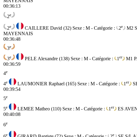
MAYENNAIS
00:36:13
e
2
e
e
2
CAILLERE David (32)
Sexe : M - Catégorie :
2
M2
MAYENNAIS
00:36:48
e
3
e
er
3
PELE Alexandre (138)
Sexe : M - Catégorie :
1
M1
P
00:36:59
e
4
e
er
4
LAUMONIER Raphael (165)
Sexe : M - Catégorie :
1
S
00:39:54
e
5
e
er
5
LEMEE Matheo (110)
Sexe : M - Catégorie :
1
ES
AVEN
00:40:08
e
6
e
e
6
GIRARD Baptiste (72)
Sexe : M - Catégorie :
2
SE
S/L 