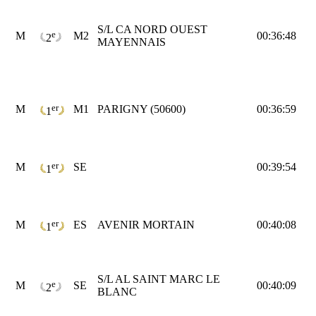
S/L CA NORD OUEST
e
M
M2
00:36:48
2
MAYENNAIS
er
M
M1
PARIGNY (50600)
00:36:59
1
er
M
SE
00:39:54
1
er
M
ES
AVENIR MORTAIN
00:40:08
1
S/L AL SAINT MARC LE
e
M
SE
00:40:09
2
BLANC