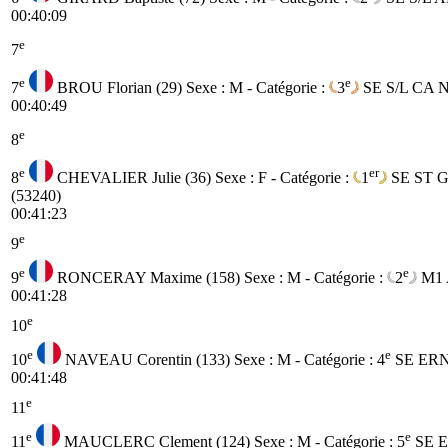
00:40:09
e
7
e
e
7
BROU Florian (29)
Sexe : M - Catégorie :
3
SE
S/L CA
00:40:49
e
8
e
er
8
CHEVALIER Julie (36)
Sexe : F - Catégorie :
1
SE
ST 
(53240)
00:41:23
e
9
e
e
9
RONCERAY Maxime (158)
Sexe : M - Catégorie :
2
M1
00:41:28
e
10
e
e
10
NAVEAU Corentin (133)
Sexe : M - Catégorie :
4
SE
ERN
00:41:48
e
11
e
e
11
MAUCLERC Clement (124)
Sexe : M - Catégorie :
5
SE
E