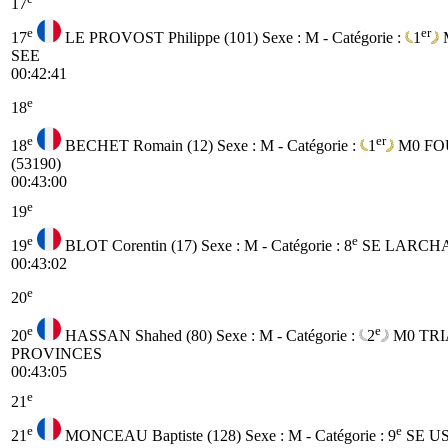
17
e
er
17
LE PROVOST Philippe (101)
Sexe : M - Catégorie :
1
SEE
00:42:41
e
18
e
er
18
BECHET Romain (12)
Sexe : M - Catégorie :
1
M0
FO
(53190)
00:43:00
e
19
e
e
19
BLOT Corentin (17)
Sexe : M - Catégorie :
8
SE
LARCHAM
00:43:02
e
20
e
e
20
HASSAN Shahed (80)
Sexe : M - Catégorie :
2
M0
TRI
PROVINCES
00:43:05
e
21
e
e
21
MONCEAU Baptiste (128)
Sexe : M - Catégorie :
9
SE
U