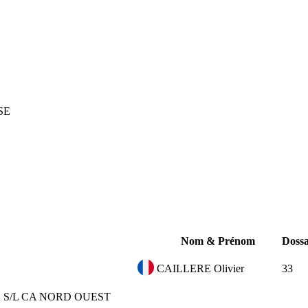
SE
Nom & Prénom
Doss
CAILLERE Olivier
33
2
S/L CA NORD OUEST