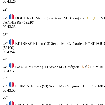
00:43:20
e
22
e
er
22
DOUDARD Mathis (55)
Sexe : M - Catégorie :
1
JU
S
TANNIERE (53220)
00:43:23
e
23
e
e
23
BETBEZE Killian (13)
Sexe : M - Catégorie :
10
SE
FOU
(53190)
00:43:42
e
24
e
e
24
BAUDRY Lucas (11)
Sexe : M - Catégorie :
3
ES
VIREY
00:43:51
e
25
e
e
25
FERMIN Jeremy (59)
Sexe : M - Catégorie :
11
SE
50140 
00:43:53
e
26
e
e