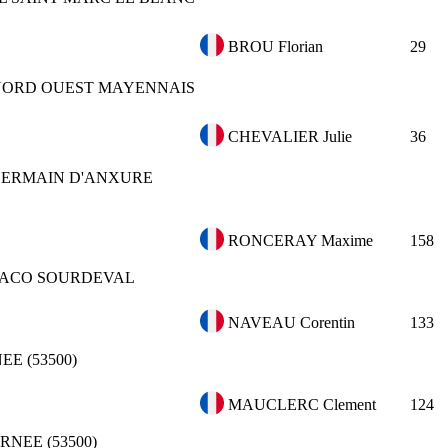
BROU Florian
29
 NORD OUEST MAYENNAIS
CHEVALIER Julie
36
GERMAIN D'ANXURE
RONCERAY Maxime
158
ACO SOURDEVAL
NAVEAU Corentin
133
EE (53500)
MAUCLERC Clement
124
RNEE (53500)