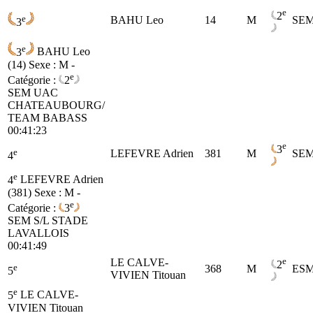
e
2
e
BAHU Leo
14
M
SE
3
e
3
BAHU Leo
(14)
Sexe : M -
e
Catégorie :
2
SEM
UAC
CHATEAUBOURG/
TEAM BABASS
00:41:23
e
3
e
LEFEVRE Adrien
381
M
SE
4
e
4
LEFEVRE Adrien
(381)
Sexe : M -
e
Catégorie :
3
SEM
S/L STADE
LAVALLOIS
00:41:49
e
LE CALVE-
2
e
368
M
ES
5
VIVIEN Titouan
e
5
LE CALVE-
VIVIEN Titouan