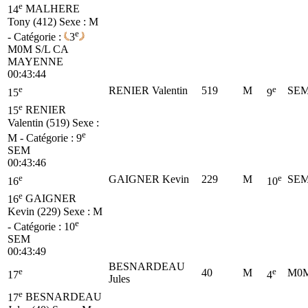
e
14
MALHERE
Tony (412)
Sexe : M
e
- Catégorie :
3
M0M
S/L CA
MAYENNE
00:43:44
e
e
RENIER Valentin
519
M
SE
15
9
e
15
RENIER
Valentin (519)
Sexe :
e
M - Catégorie :
9
SEM
00:43:46
e
e
GAIGNER Kevin
229
M
SE
16
10
e
16
GAIGNER
Kevin (229)
Sexe : M
e
- Catégorie :
10
SEM
00:43:49
BESNARDEAU
e
e
40
M
M0
17
4
Jules
e
17
BESNARDEAU