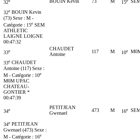
e
e
BOUIN Kevin
73
M
SE
32
15
e
32
BOUIN Kevin
(73)
Sexe : M -
e
Catégorie :
15
SEM
ATHLETIC
LAIGNE LOIGNE
00:47:32
CHAUDET
e
e
117
M
M0
33
10
Antoine
e
33
CHAUDET
Antoine (117)
Sexe :
e
M - Catégorie :
10
M0M
UPAC
CHATEAU-
GONTIER *
00:47:39
PETITJEAN
e
e
473
M
SE
34
16
Gwenael
e
34
PETITJEAN
Gwenael (473)
Sexe :
e
M - Catégorie :
16