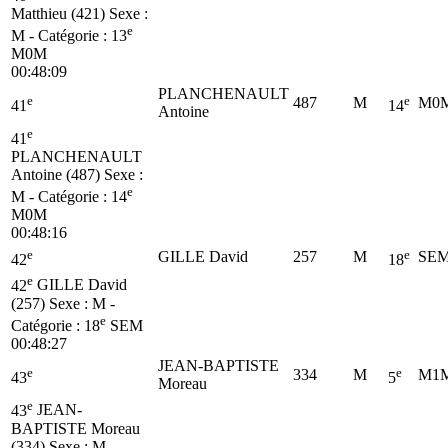
Matthieu (421)
Sexe :
e
M - Catégorie :
13
M0M
00:48:09
PLANCHENAULT
e
e
487
M
M0
41
14
Antoine
e
41
PLANCHENAULT
Antoine (487)
Sexe :
e
M - Catégorie :
14
M0M
00:48:16
e
e
GILLE David
257
M
SE
42
18
e
42
GILLE David
(257)
Sexe : M -
e
Catégorie :
18
SEM
00:48:27
JEAN-BAPTISTE
e
e
334
M
M1
43
5
Moreau
e
43
JEAN-
BAPTISTE Moreau
(334)
Sexe : M -