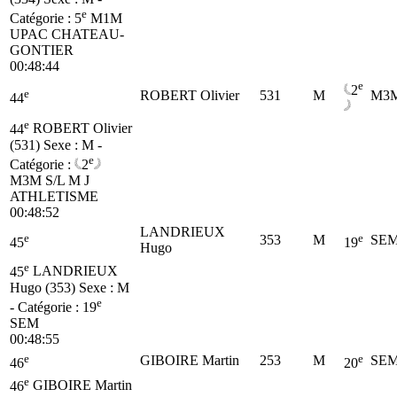
e
Catégorie :
5
M1M
UPAC CHATEAU-
GONTIER
00:48:44
e
2
e
ROBERT Olivier
531
M
M3
44
e
44
ROBERT Olivier
(531)
Sexe : M -
e
Catégorie :
2
M3M
S/L M J
ATHLETISME
00:48:52
LANDRIEUX
e
e
353
M
SE
45
19
Hugo
e
45
LANDRIEUX
Hugo (353)
Sexe : M
e
- Catégorie :
19
SEM
00:48:55
e
e
GIBOIRE Martin
253
M
SE
46
20
e
46
GIBOIRE Martin