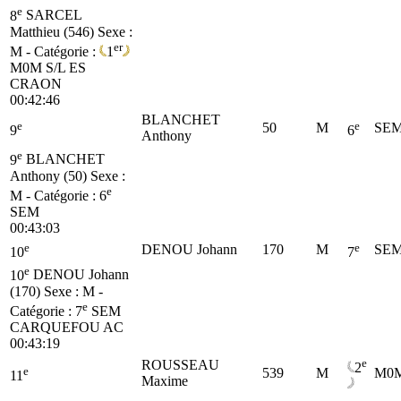
e
8
SARCEL
Matthieu (546)
Sexe :
er
M - Catégorie :
1
M0M
S/L ES
CRAON
00:42:46
BLANCHET
e
e
50
M
SE
9
6
Anthony
e
9
BLANCHET
Anthony (50)
Sexe :
e
M - Catégorie :
6
SEM
00:43:03
e
e
DENOU Johann
170
M
SE
10
7
e
10
DENOU Johann
(170)
Sexe : M -
e
Catégorie :
7
SEM
CARQUEFOU AC
00:43:19
e
ROUSSEAU
2
e
539
M
M0
11
Maxime