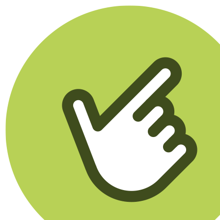
Klikego