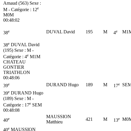
Arnaud (563)
Sexe :
e
M - Catégorie :
12
M0M
00:48:02
e
e
DUVAL David
195
M
M1
38
4
e
38
DUVAL David
(195)
Sexe : M -
e
Catégorie :
4
M1M
CHATEAU
GONTIER
TRIATHLON
00:48:06
e
e
DURAND Hugo
189
M
SE
39
17
e
39
DURAND Hugo
(189)
Sexe : M -
e
Catégorie :
17
SEM
00:48:08
MAUSSION
e
e
421
M
M0
40
13
Matthieu
e
40
MAUSSION