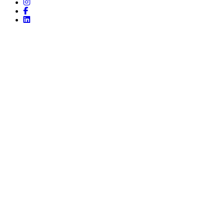
Instagram
Facebook
LinkedIn