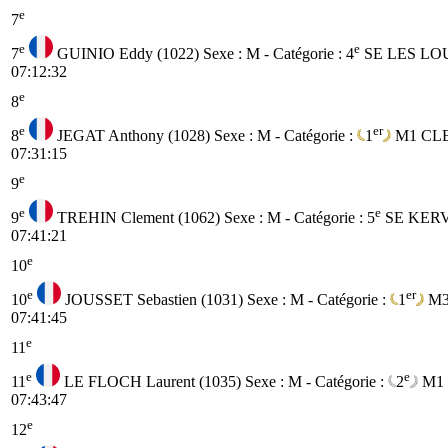
e
7
e
e
7
GUINIO Eddy (1022)
Sexe : M - Catégorie :
4
SE
LES LO
07:12:32
e
8
e
er
8
JEGAT Anthony (1028)
Sexe : M - Catégorie :
1
M1
CLE
07:31:15
e
9
e
e
9
TREHIN Clement (1062)
Sexe : M - Catégorie :
5
SE
KERV
07:41:21
e
10
e
er
10
JOUSSET Sebastien (1031)
Sexe : M - Catégorie :
1
M
07:41:45
e
11
e
e
11
LE FLOCH Laurent (1035)
Sexe : M - Catégorie :
2
M1
07:43:47
e
12