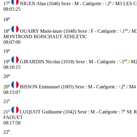
e
e
17
NIGEN Alan (1046)
Sexe : M - Catégorie :
2
M3
LES 
08:05:25
e
18
e
er
18
OUAIRY Marie-laure (1048)
Sexe : F - Catégorie :
1
M
MONTROND BOISCHAUT ATHLETIC
08:07:00
e
19
e
er
19
GIRARDIN Nicolas (1018)
Sexe : M - Catégorie :
1
M
08:10:15
e
20
e
e
20
BISSON Emmanuel (1005)
Sexe : M - Catégorie :
2
M4
08:15:07
e
21
e
e
21
LUQUOT Guillaume (1042)
Sexe : M - Catégorie :
7
SE
R
FAOUET
08:17:58
e
22