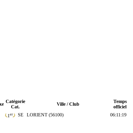
Catégorie
Temps
xe
Ville / Club
Cat.
officiel
er
SE
LORIENT (56100)
06:11:19
1