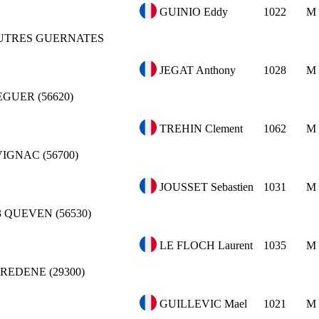
GUINIO Eddy
1022
M
UTRES GUERNATES
JEGAT Anthony
1028
M
GUER (56620)
TREHIN Clement
1062
M
IGNAC (56700)
JOUSSET Sebastien
1031
M
3
QUEVEN (56530)
LE FLOCH Laurent
1035
M
REDENE (29300)
GUILLEVIC Mael
1021
M