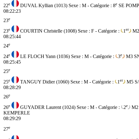
e
e
22
DUVAL Kyllian (1013)
Sexe : M - Catégorie :
8
SE
POMP
08:22:23
e
23
e
er
23
COURTIN Christelle (1008)
Sexe : F - Catégorie :
1
M
08:25:44
e
24
e
e
24
LE FLOCH Yann (1036)
Sexe : M - Catégorie :
3
M3
S
08:25:45
e
25
e
er
25
TANGUY Didier (1060)
Sexe : M - Catégorie :
1
M5
S
08:28:29
e
26
e
e
26
GUYADER Laurent (1024)
Sexe : M - Catégorie :
2
M2
KEMPERLE
08:29:29
e
27