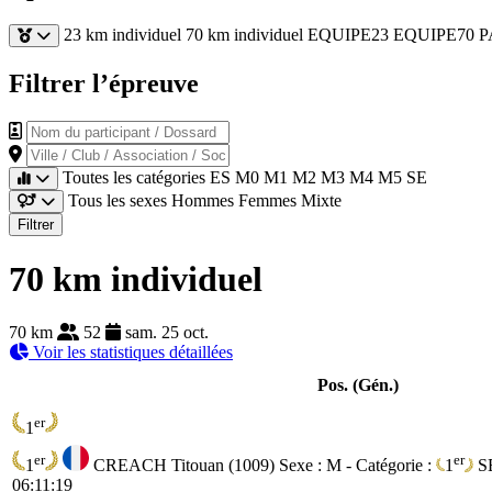
23 km individuel
70 km individuel
EQUIPE23
EQUIPE70
P
Filtrer l’épreuve
Nom du participant / Dossard
Ville / Club / Association / Société
Toutes les catégories
ES
M0
M1
M2
M3
M4
M5
SE
Tous les sexes
Hommes
Femmes
Mixte
Filtrer
70 km individuel
70 km
52
sam. 25 oct.
Voir les statistiques détaillées
Pos. (Gén.)
er
1
er
er
1
CREACH Titouan (1009)
Sexe : M - Catégorie :
1
S
06:11:19