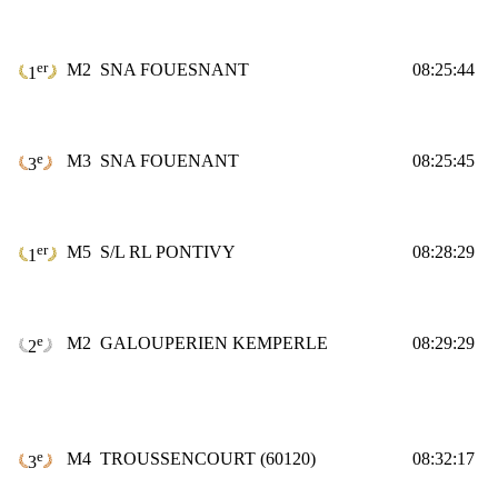
er
M2
SNA FOUESNANT
08:25:44
1
e
M3
SNA FOUENANT
08:25:45
3
er
M5
S/L RL PONTIVY
08:28:29
1
e
M2
GALOUPERIEN KEMPERLE
08:29:29
2
e
M4
TROUSSENCOURT (60120)
08:32:17
3