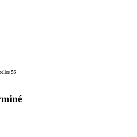
pelles 56
rminé