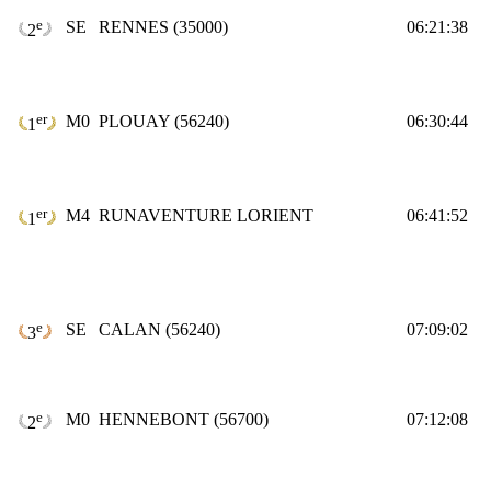
e
SE
RENNES (35000)
06:21:38
2
er
M0
PLOUAY (56240)
06:30:44
1
er
M4
RUNAVENTURE LORIENT
06:41:52
1
e
SE
CALAN (56240)
07:09:02
3
e
M0
HENNEBONT (56700)
07:12:08
2