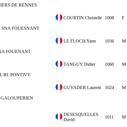
IERS DE RENNES
COURTIN Christelle
1008
F
2
SNA FOUESNANT
LE FLOCH Yann
1036
M
NA FOUENANT
TANGUY Didier
1060
M
/L RL PONTIVY
GUYADER Laurent
1024
M
GALOUPERIEN
DESESQUELLES
1011
M
David