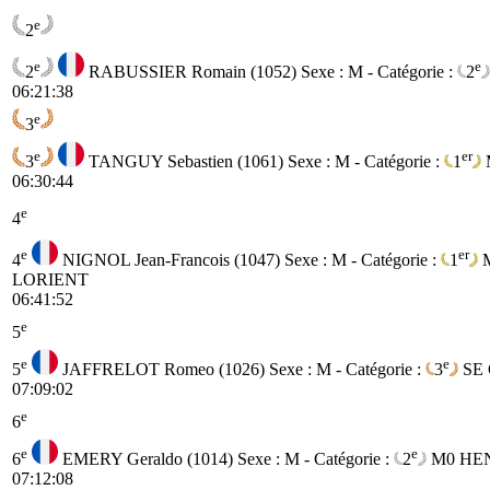
e
2
e
e
2
RABUSSIER Romain (1052)
Sexe : M - Catégorie :
2
06:21:38
e
3
e
er
3
TANGUY Sebastien (1061)
Sexe : M - Catégorie :
1
06:30:44
e
4
e
er
4
NIGNOL Jean-Francois (1047)
Sexe : M - Catégorie :
1
LORIENT
06:41:52
e
5
e
e
5
JAFFRELOT Romeo (1026)
Sexe : M - Catégorie :
3
SE
07:09:02
e
6
e
e
6
EMERY Geraldo (1014)
Sexe : M - Catégorie :
2
M0
HEN
07:12:08