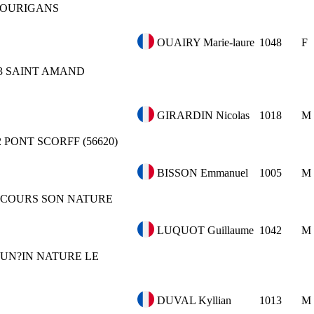
COURIGANS
OUAIRY Marie-laure
1048
F
3
SAINT AMAND
GIRARDIN Nicolas
1018
M
2
PONT SCORFF (56620)
BISSON Emmanuel
1005
M
COURS SON NATURE
LUQUOT Guillaume
1042
M
UN?IN NATURE LE
DUVAL Kyllian
1013
M