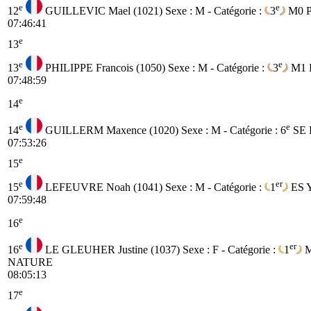
e
e
12
GUILLEVIC Mael (1021)
Sexe : M - Catégorie :
3
M0
07:46:41
e
13
e
e
13
PHILIPPE Francois (1050)
Sexe : M - Catégorie :
3
M1
07:48:59
e
14
e
e
14
GUILLERM Maxence (1020)
Sexe : M - Catégorie :
6
SE
07:53:26
e
15
e
er
15
LEFEUVRE Noah (1041)
Sexe : M - Catégorie :
1
ES
07:59:48
e
16
e
er
16
LE GLEUHER Justine (1037)
Sexe : F - Catégorie :
1
NATURE
08:05:13
e
17