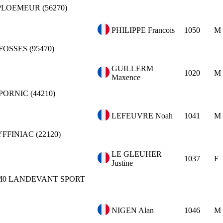
PLOEMEUR (56270)
PHILIPPE Francois
1050
M
FOSSES (95470)
GUILLERM
1020
M
Maxence
PORNIC (44210)
LEFEUVRE Noah
1041
M
YFFINIAC (22120)
LE GLEUHER
1037
F
Justine
M0
LANDEVANT SPORT
NIGEN Alan
1046
M