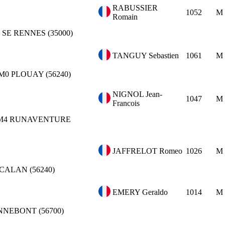
RABUSSIER
1052
M
Romain
SE
RENNES (35000)
TANGUY Sebastien
1061
M
M0
PLOUAY (56240)
NIGNOL Jean-
1047
M
Francois
M4
RUNAVENTURE
JAFFRELOT Romeo
1026
M
CALAN (56240)
EMERY Geraldo
1014
M
NEBONT (56700)