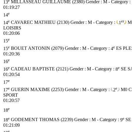
e
13
MILLASSEAU GUILLAUME (2380)
Gender : M - Category :
01:19:27
e
14
e
er
14
CAVAREC MATHIEU (2130)
Gender : M - Category :
1
M
LOISIRS
01:20:06
e
15
e
e
15
BOUET ANTONIN (2079)
Gender : M - Category :
4
ES
PLE
01:20:36
e
16
e
e
16
CADEAU BAPTISTE (2121)
Gender : M - Category :
8
SE
S
01:20:54
e
17
e
e
17
GUERIN MAXIME (2253)
Gender : M - Category :
2
M0
C
SPORT
01:20:57
e
18
e
e
18
GODEMENT THOMAS (2239)
Gender : M - Category :
9
SE
01:21:09
e