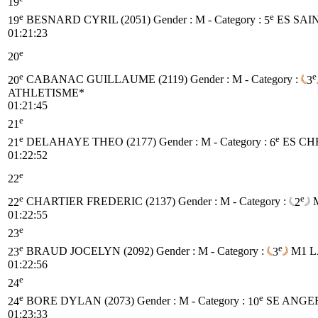
19
e
e
19
BESNARD CYRIL (2051)
Gender : M - Category :
5
ES
SAI
01:21:23
e
20
e
e
20
CABANAC GUILLAUME (2119)
Gender : M - Category :
3
ATHLETISME*
01:21:45
e
21
e
e
21
DELAHAYE THEO (2177)
Gender : M - Category :
6
ES
CH
01:22:52
e
22
e
e
22
CHARTIER FREDERIC (2137)
Gender : M - Category :
2
01:22:55
e
23
e
e
23
BRAUD JOCELYN (2092)
Gender : M - Category :
3
M1
L
01:22:56
e
24
e
e
24
BORE DYLAN (2073)
Gender : M - Category :
10
SE
ANGE
01:23:33