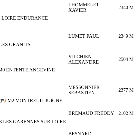
LHOMMELET
2340
M
XAVIER
0
LOIRE ENDURANCE
LUMET PAUL
2349
M
LES GRANITS
VILCHIEN
2504
M
ALEXANDRE
M0
ENTENTE ANGEVINE
MESSONNIER
2377
M
SEBASTIEN
e
3
M2
MONTREUIL JUIGNE
BREMAUD FREDDY
2102
M
3
LES GARENNES SUR LOIRE
BESNARD