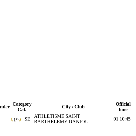
Category
Official
nder
City / Club
Cat.
time
ATHLETISME SAINT
er
SE
01:10:45
1
BARTHELEMY DANJOU