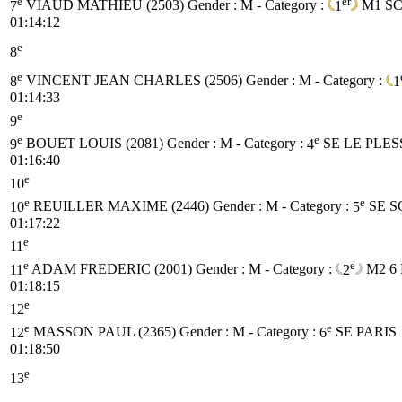
e
er
7
VIAUD MATHIEU (2503)
Gender : M - Category :
1
M1
S
01:14:12
e
8
e
8
VINCENT JEAN CHARLES (2506)
Gender : M - Category :
1
01:14:33
e
9
e
e
9
BOUET LOUIS (2081)
Gender : M - Category :
4
SE
LE PLE
01:16:40
e
10
e
e
10
REUILLER MAXIME (2446)
Gender : M - Category :
5
SE
S
01:17:22
e
11
e
e
11
ADAM FREDERIC (2001)
Gender : M - Category :
2
M2
6
01:18:15
e
12
e
e
12
MASSON PAUL (2365)
Gender : M - Category :
6
SE
PARIS
01:18:50
e
13