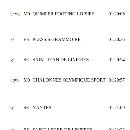
er
M0
QUIMPER FOOTING LOISIRS
01:20:06
1
e
ES
PLESSIS GRAMMOIRE
01:20:36
4
e
SE
SAINT JEAN DE LINIERES
01:20:54
8
e
M0
CHALONNES OLYMPIQUE SPORT
01:20:57
2
e
SE
NANTES
01:21:09
9
e
ES
SAINT LEGER DE LINIERES
01:21:23