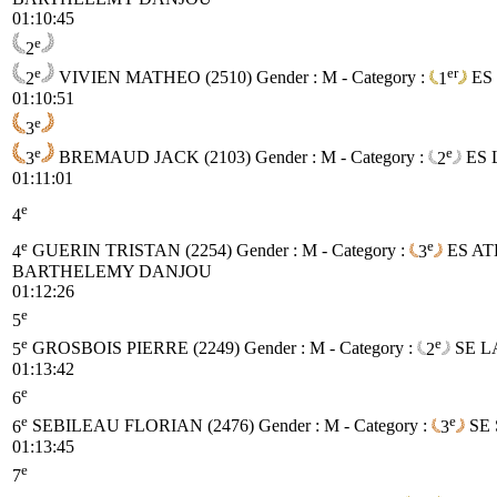
01:10:45
e
2
e
er
2
VIVIEN MATHEO (2510)
Gender : M - Category :
1
ES
01:10:51
e
3
e
e
3
BREMAUD JACK (2103)
Gender : M - Category :
2
ES
01:11:01
e
4
e
e
4
GUERIN TRISTAN (2254)
Gender : M - Category :
3
ES
AT
BARTHELEMY DANJOU
01:12:26
e
5
e
e
5
GROSBOIS PIERRE (2249)
Gender : M - Category :
2
SE
L
01:13:42
e
6
e
e
6
SEBILEAU FLORIAN (2476)
Gender : M - Category :
3
SE
01:13:45
e
7