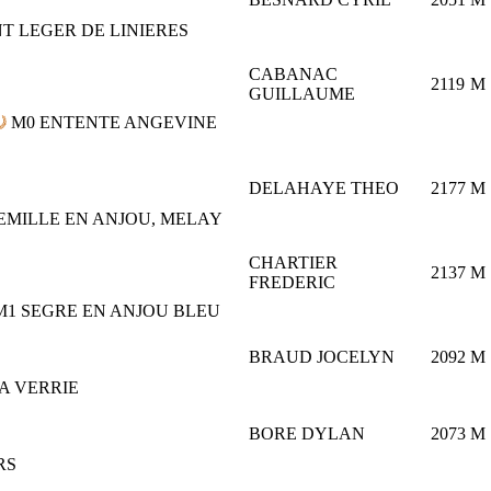
NT LEGER DE LINIERES
CABANAC
2119
M
GUILLAUME
M0
ENTENTE ANGEVINE
DELAHAYE THEO
2177
M
EMILLE EN ANJOU, MELAY
CHARTIER
2137
M
FREDERIC
M1
SEGRE EN ANJOU BLEU
BRAUD JOCELYN
2092
M
A VERRIE
BORE DYLAN
2073
M
RS