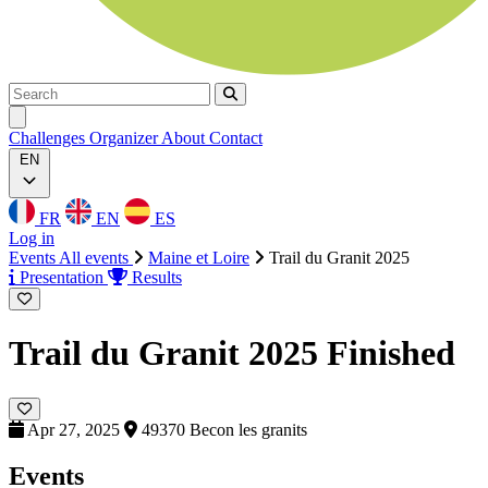
Search
Search
Ouvrir menu
Challenges
Organizer
About
Contact
EN
FR
EN
ES
Log in
Events
All events
Maine et Loire
Trail du Granit 2025
Presentation
Results
Trail du Granit 2025
Finished
Apr 27, 2025
49370 Becon les granits
Events