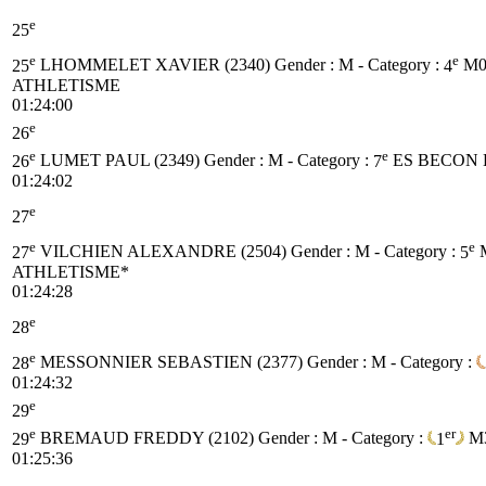
e
25
e
e
25
LHOMMELET XAVIER (2340)
Gender : M - Category :
4
M
ATHLETISME
01:24:00
e
26
e
e
26
LUMET PAUL (2349)
Gender : M - Category :
7
ES
BECON 
01:24:02
e
27
e
e
27
VILCHIEN ALEXANDRE (2504)
Gender : M - Category :
5
ATHLETISME*
01:24:28
e
28
e
28
MESSONNIER SEBASTIEN (2377)
Gender : M - Category :
01:24:32
e
29
e
er
29
BREMAUD FREDDY (2102)
Gender : M - Category :
1
M
01:25:36