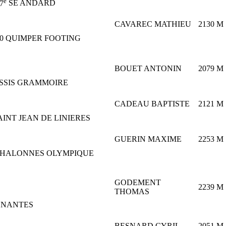
e
7
SE
ANDARD
CAVAREC MATHIEU
2130
M
0
QUIMPER FOOTING
BOUET ANTONIN
2079
M
SSIS GRAMMOIRE
CADEAU BAPTISTE
2121
M
AINT JEAN DE LINIERES
GUERIN MAXIME
2253
M
HALONNES OLYMPIQUE
GODEMENT
2239
M
THOMAS
NANTES
BESNARD CYRIL
2051
M