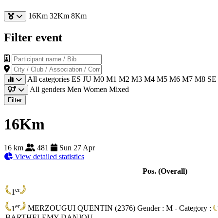
16Km
32Km
8Km
Filter event
Participant name / Bib
City / Club / Association / Company
All categories
ES
JU
M0
M1
M2
M3
M4
M5
M6
M7
M8
SE
All genders
Men
Women
Mixed
Filter
16Km
16 km
481
Sun 27 Apr
View detailed statistics
Pos. (Overall)
er
1
er
1
MERZOUGUI QUENTIN (2376)
Gender : M - Category :
BARTHELEMY DANJOU