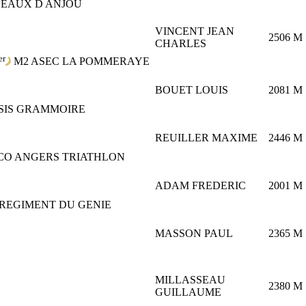
CEAUX D ANJOU
VINCENT JEAN
2506
M
CHARLES
er
M2
ASEC LA POMMERAYE
BOUET LOUIS
2081
M
SSIS GRAMMOIRE
REUILLER MAXIME
2446
M
CO ANGERS TRIATHLON
ADAM FREDERIC
2001
M
 REGIMENT DU GENIE
MASSON PAUL
2365
M
MILLASSEAU
2380
M
GUILLAUME