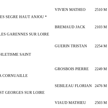
VIVIEN MATHEO
2510
M
ES SEGRE HAUT ANJOU *
BREMAUD JACK
2103
M
LES GARENNES SUR LOIRE
GUERIN TRISTAN
2254
M
HLETISME SAINT
GROSBOIS PIERRE
2249
M
A CORNUAILLE
SEBILEAU FLORIAN
2476
M
ST GEORGES SUR LOIRE
VIAUD MATHIEU
2503
M