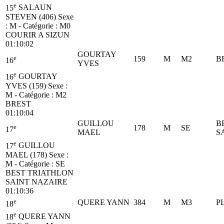
e
15
SALAUN
STEVEN (406)
Sexe
: M - Catégorie :
M0
COURIR A SIZUN
01:10:02
GOURTAY
e
159
M
M2
B
16
YVES
e
16
GOURTAY
YVES (159)
Sexe :
M - Catégorie :
M2
BREST
01:10:04
GUILLOU
B
e
178
M
SE
17
MAEL
S
e
17
GUILLOU
MAEL (178)
Sexe :
M - Catégorie :
SE
BEST TRIATHLON
SAINT NAZAIRE
01:10:36
e
QUERE YANN
384
M
M3
P
18
e
18
QUERE YANN