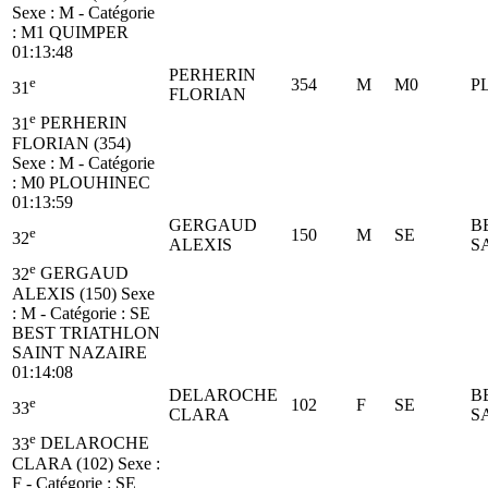
Sexe : M - Catégorie
:
M1
QUIMPER
01:13:48
PERHERIN
e
354
M
M0
P
31
FLORIAN
e
31
PERHERIN
FLORIAN (354)
Sexe : M - Catégorie
:
M0
PLOUHINEC
01:13:59
GERGAUD
B
e
150
M
SE
32
ALEXIS
S
e
32
GERGAUD
ALEXIS (150)
Sexe
: M - Catégorie :
SE
BEST TRIATHLON
SAINT NAZAIRE
01:14:08
DELAROCHE
B
e
102
F
SE
33
CLARA
S
e
33
DELAROCHE
CLARA (102)
Sexe :
F - Catégorie :
SE