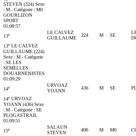
STEVEN (324)
Sexe
: M - Catégorie :
M0
GOURLIZON
SPORT
01:08:57
LE CALVEZ
L
e
224
M
SE
13
GUILLAUME
D
e
13
LE CALVEZ
GUILLAUME (224)
Sexe : M - Catégorie
:
SE
LES
SEMELLES
DOUARNENISTES
01:09:29
URVOAZ
e
436
M
SE
P
14
YOANN
e
14
URVOAZ
YOANN (436)
Sexe
: M - Catégorie :
SE
PLOGASTRAIL
01:09:51
SALAUN
e
406
M
M0
C
15
STEVEN