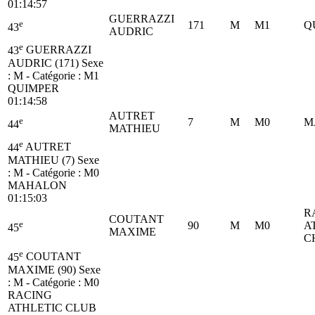
01:14:57
GUERRAZZI
e
171
M
M1
Q
43
AUDRIC
e
43
GUERRAZZI
AUDRIC (171)
Sexe
: M - Catégorie :
M1
QUIMPER
01:14:58
AUTRET
e
7
M
M0
M
44
MATHIEU
e
44
AUTRET
MATHIEU (7)
Sexe
: M - Catégorie :
M0
MAHALON
01:15:03
R
COUTANT
e
90
M
M0
A
45
MAXIME
C
e
45
COUTANT
MAXIME (90)
Sexe
: M - Catégorie :
M0
RACING
ATHLETIC CLUB