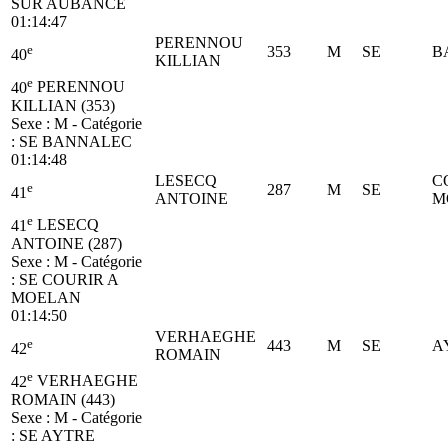
SUR AUBANCE
01:14:47
PERENNOU
e
353
M
SE
B
40
KILLIAN
e
40
PERENNOU
KILLIAN (353)
Sexe : M - Catégorie
:
SE
BANNALEC
01:14:48
LESECQ
C
e
287
M
SE
41
ANTOINE
M
e
41
LESECQ
ANTOINE (287)
Sexe : M - Catégorie
:
SE
COURIR A
MOELAN
01:14:50
VERHAEGHE
e
443
M
SE
A
42
ROMAIN
e
42
VERHAEGHE
ROMAIN (443)
Sexe : M - Catégorie
:
SE
AYTRE