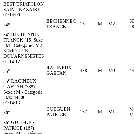
BEST TRIATHLON
SAINT NAZAIRE
01:14:09
BECHENNEC
S
e
15
M
M2
34
FRANCK
D
e
34
BECHENNEC
FRANCK (15)
Sexe
: M - Catégorie :
M2
SEMELLES
DOUARNENISTES
01:14:12
RACINEUX
e
388
M
M0
44
35
GAETAN
e
35
RACINEUX
GAETAN (388)
Sexe : M - Catégorie
:
M0
44200
01:14:13
GUEGUEN
M
e
167
M
M1
36
PATRICE
M
e
36
GUEGUEN
PATRICE (167)
Sexe : M - Catégorie