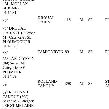
:
M1
MOELAN
SUR MER
01:14:31
DROUAL
e
116
M
SE
P
37
GABIN
e
37
DROUAL
GABIN (116)
Sexe :
M - Catégorie :
SE
PLOUMOGUER
01:14:38
e
TAMIC YRVIN
89
M
SE
P
38
e
38
TAMIC YRVIN
(89)
Sexe : M -
Catégorie :
SE
PLOMEUR
01:14:39
ROLLAND
S
e
398
M
SE
39
TANGUY
A
e
39
ROLLAND
TANGUY (398)
Sexe : M - Catégorie
:
SE
ST MELAINE