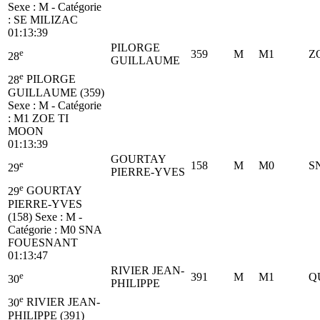
Sexe : M - Catégorie
:
SE
MILIZAC
01:13:39
PILORGE
e
359
M
M1
Z
28
GUILLAUME
e
28
PILORGE
GUILLAUME (359)
Sexe : M - Catégorie
:
M1
ZOE TI
MOON
01:13:39
GOURTAY
e
158
M
M0
S
29
PIERRE-YVES
e
29
GOURTAY
PIERRE-YVES
(158)
Sexe : M -
Catégorie :
M0
SNA
FOUESNANT
01:13:47
RIVIER JEAN-
e
391
M
M1
Q
30
PHILIPPE
e
30
RIVIER JEAN-
PHILIPPE (391)