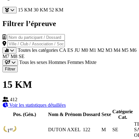
15 KM
30 KM
52 KM
Filtrer l’épreuve
Nom du participant / Dossard
Ville / Club / Association / Société
Toutes les catégories
CA
ES
JU
M0
M1
M2
M3
M4
M5
M6
M7
M8
SE
Tous les sexes
Hommes
Femmes
Mixte
Filtrer
15 KM
412
Voir les statistiques détaillées
Catégorie
Pos. (Gén.)
Nom & Prénom
Dossard
Sexe
Cat.
T
er
DUTON AXEL
122
M
SE
S
1
O