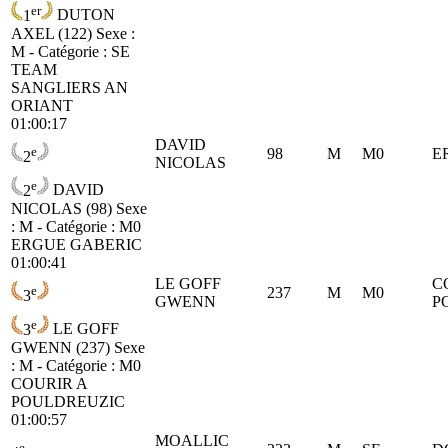
er
1
DUTON
AXEL (122)
Sexe :
M - Catégorie :
SE
TEAM
SANGLIERS AN
ORIANT
01:00:17
DAVID
e
98
M
M0
E
2
NICOLAS
e
2
DAVID
NICOLAS (98)
Sexe
: M - Catégorie :
M0
ERGUE GABERIC
01:00:41
LE GOFF
C
e
237
M
M0
3
GWENN
P
e
3
LE GOFF
GWENN (237)
Sexe
: M - Catégorie :
M0
COURIR A
POULDREUZIC
01:00:57
MOALLIC
e