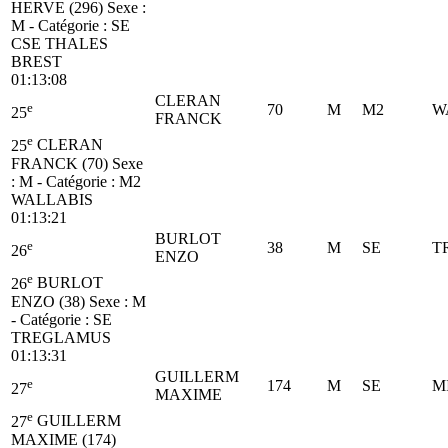
HERVE (296)
Sexe :
M - Catégorie :
SE
CSE THALES
BREST
01:13:08
CLERAN
e
70
M
M2
W
25
FRANCK
e
25
CLERAN
FRANCK (70)
Sexe
: M - Catégorie :
M2
WALLABIS
01:13:21
BURLOT
e
38
M
SE
T
26
ENZO
e
26
BURLOT
ENZO (38)
Sexe : M
- Catégorie :
SE
TREGLAMUS
01:13:31
GUILLERM
e
174
M
SE
M
27
MAXIME
e
27
GUILLERM
MAXIME (174)