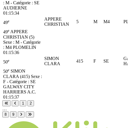
: M - Catégorie :
SE
AUDIERNE
01:15:34
APPERE
e
5
M
M4
P
49
CHRISTIAN
e
49
APPERE
CHRISTIAN (5)
Sexe : M - Catégorie
:
M4
PLOMELIN
01:15:36
SIMON
G
e
415
F
SE
50
CLARA
H
e
50
SIMON
CLARA (415)
Sexe :
F - Catégorie :
SE
GALWAY CITY
HARRIERS A.C.
01:15:37
1
2
Première page
Page précédente
…
8
9
Page suivante
Dernière page