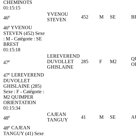
CHEMINOTS
01:15:15
YVENOU
e
452
M
SE
B
46
STEVEN
e
46
YVENOU
STEVEN (452)
Sexe
: M - Catégorie :
SE
BREST
01:15:18
LEREVEREND
Q
e
DUVOLLET
285
F
M2
47
O
GHISLAINE
e
47
LEREVEREND
DUVOLLET
GHISLAINE (285)
Sexe : F - Catégorie :
M2
QUIMPER
ORIENTATION
01:15:34
CAJEAN
e
41
M
SE
A
48
TANGUY
e
48
CAJEAN
TANGUY (41)
Sexe