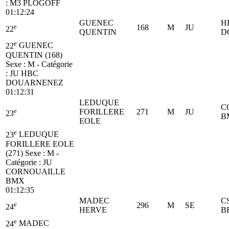
:
M3
PLOGOFF
01:12:24
GUENEC
H
e
168
M
JU
22
QUENTIN
D
e
22
GUENEC
QUENTIN (168)
Sexe : M - Catégorie
:
JU
HBC
DOUARNENEZ
01:12:31
LEDUQUE
C
e
FORILLERE
271
M
JU
23
B
EOLE
e
23
LEDUQUE
FORILLERE EOLE
(271)
Sexe : M -
Catégorie :
JU
CORNOUAILLE
BMX
01:12:35
MADEC
C
e
296
M
SE
24
HERVE
B
e
24
MADEC