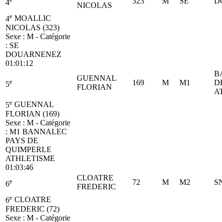
323
M
SE
D
4
NICOLAS
e
4
MOALLIC
NICOLAS (323)
Sexe : M - Catégorie
:
SE
DOUARNENEZ
01:01:12
B
GUENNAL
e
169
M
M1
D
5
FLORIAN
A
e
5
GUENNAL
FLORIAN (169)
Sexe : M - Catégorie
:
M1
BANNALEC
PAYS DE
QUIMPERLE
ATHLETISME
01:03:46
CLOATRE
e
72
M
M2
S
6
FREDERIC
e
6
CLOATRE
FREDERIC (72)
Sexe : M - Catégorie