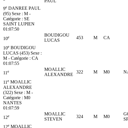
PAUL
e
9
DANREE PAUL
(95)
Sexe : M -
Catégorie :
SE
SAINT LUPIEN
01:07:50
BOUDIGOU
e
453
M
CA
10
LUCAS
e
10
BOUDIGOU
LUCAS (453)
Sexe :
M - Catégorie :
CA
01:07:55
MOALLIC
e
322
M
M0
N
11
ALEXANDRE
e
11
MOALLIC
ALEXANDRE
(322)
Sexe : M -
Catégorie :
M0
NANTES
01:07:59
MOALLIC
G
e
324
M
M0
12
STEVEN
S
e
12
MOALLIC