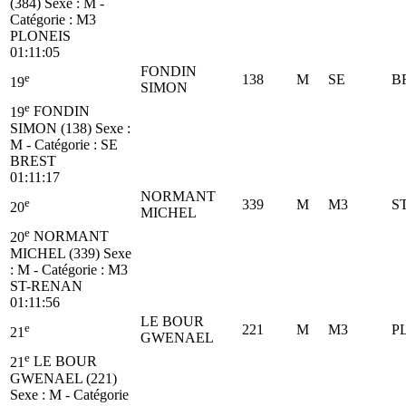
(384)
Sexe : M -
Catégorie :
M3
PLONEIS
01:11:05
FONDIN
e
138
M
SE
B
19
SIMON
e
19
FONDIN
SIMON (138)
Sexe :
M - Catégorie :
SE
BREST
01:11:17
NORMANT
e
339
M
M3
S
20
MICHEL
e
20
NORMANT
MICHEL (339)
Sexe
: M - Catégorie :
M3
ST-RENAN
01:11:56
LE BOUR
e
221
M
M3
P
21
GWENAEL
e
21
LE BOUR
GWENAEL (221)
Sexe : M - Catégorie