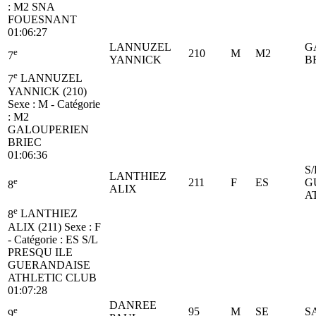
:
M2
SNA
FOUESNANT
01:06:27
LANNUZEL
G
e
210
M
M2
7
YANNICK
B
e
7
LANNUZEL
YANNICK (210)
Sexe : M - Catégorie
:
M2
GALOUPERIEN
BRIEC
01:06:36
S
LANTHIEZ
e
211
F
ES
G
8
ALIX
A
e
8
LANTHIEZ
ALIX (211)
Sexe : F
- Catégorie :
ES
S/L
PRESQU ILE
GUERANDAISE
ATHLETIC CLUB
01:07:28
DANREE
e
95
M
SE
S
9