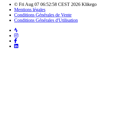
© Fri Aug 07 06:52:58 CEST 2026 Klikego
Mentions légales
Conditions Générales de Vente
Conditions Générales d'Utilisation
Strava
Instagram
Facebook
LinkedIn