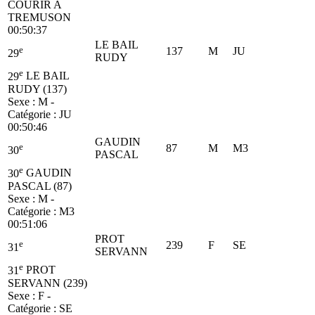
COURIR A
TREMUSON
00:50:37
LE BAIL
e
137
M
JU
29
RUDY
e
29
LE BAIL
RUDY (137)
Sexe : M -
Catégorie :
JU
00:50:46
GAUDIN
e
87
M
M3
30
PASCAL
e
30
GAUDIN
PASCAL (87)
Sexe : M -
Catégorie :
M3
00:51:06
PROT
e
239
F
SE
31
SERVANN
e
31
PROT
SERVANN (239)
Sexe : F -
Catégorie :
SE