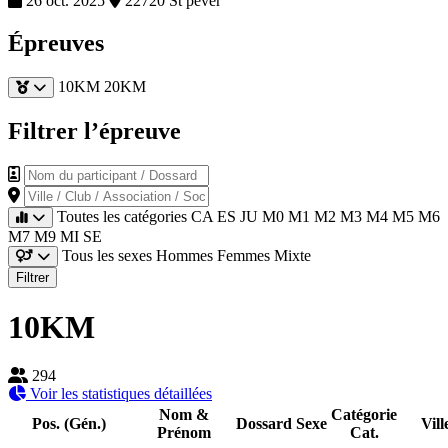
26 oct. 2025
22720 St pever
Épreuves
10KM
20KM
Filtrer l’épreuve
Nom du participant / Dossard
Ville / Club / Association / Société
Toutes les catégories
CA
ES
JU
M0
M1
M2
M3
M4
M5
M6
M7
M9
MI
SE
Tous les sexes
Hommes
Femmes
Mixte
Filtrer
10KM
294
Voir les statistiques détaillées
Nom &
Catégorie
Pos. (Gén.)
Dossard
Sexe
Vill
Prénom
Cat.