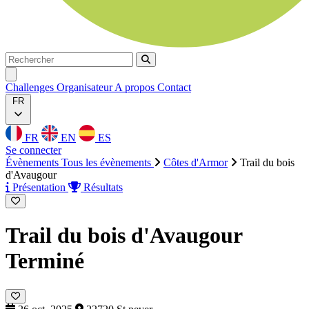
Rechercher
Rechercher
Ouvrir menu
Challenges
Organisateur
A propos
Contact
FR
FR
EN
ES
Se connecter
Évènements
Tous les évènements
Côtes d'Armor
Trail du bois
d'Avaugour
Présentation
Résultats
Trail du bois d'Avaugour
Terminé