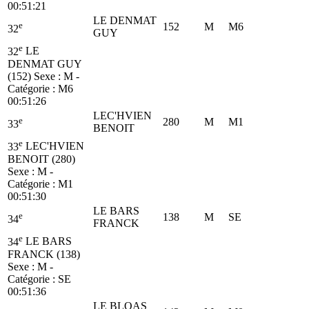
00:51:21
LE DENMAT
e
152
M
M6
32
GUY
e
32
LE
DENMAT GUY
(152)
Sexe : M -
Catégorie :
M6
00:51:26
LEC'HVIEN
e
280
M
M1
33
BENOIT
e
33
LEC'HVIEN
BENOIT (280)
Sexe : M -
Catégorie :
M1
00:51:30
LE BARS
e
138
M
SE
34
FRANCK
e
34
LE BARS
FRANCK (138)
Sexe : M -
Catégorie :
SE
00:51:36
LE BLOAS