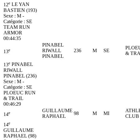
e
12
LE YAN
BASTIEN (193)
Sexe : M -
Catégorie :
SE
TEAM RUN
ARMOR
00:44:35
PINABEL
PLOE
e
RIWALL
236
M
SE
13
& TRA
PINABEL
e
13
PINABEL
RIWALL
PINABEL (236)
Sexe : M -
Catégorie :
SE
PLOEUC RUN
& TRAIL
00:46:29
GUILLAUME
ATHL
e
98
M
MI
14
RAPHAEL
CLUB
e
14
GUILLAUME
RAPHAEL (98)