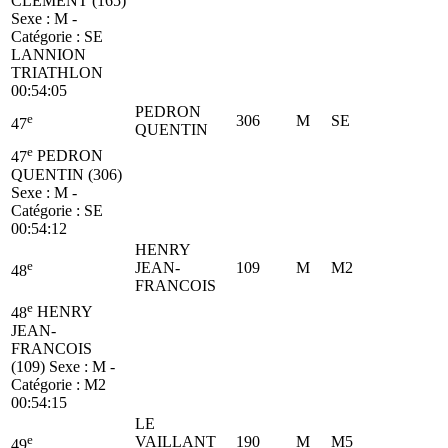
CLEMENT (165)
Sexe : M -
Catégorie :
SE
LANNION
TRIATHLON
00:54:05
PEDRON
e
306
M
SE
47
QUENTIN
e
47
PEDRON
QUENTIN (306)
Sexe : M -
Catégorie :
SE
00:54:12
HENRY
e
JEAN-
109
M
M2
48
FRANCOIS
e
48
HENRY
JEAN-
FRANCOIS
(109)
Sexe : M -
Catégorie :
M2
00:54:15
LE
e
VAILLANT
190
M
M5
49