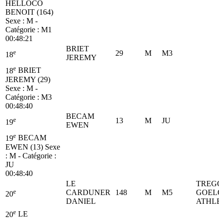
HELLOCO
BENOIT (164)
Sexe : M -
Catégorie :
M1
00:48:21
BRIET
e
29
M
M3
18
JEREMY
e
18
BRIET
JEREMY (29)
Sexe : M -
Catégorie :
M3
00:48:40
BECAM
e
13
M
JU
19
EWEN
e
19
BECAM
EWEN (13)
Sexe
: M - Catégorie :
JU
00:48:40
LE
TREG
e
CARDUNER
148
M
M5
GOEL
20
DANIEL
ATHL
e
20
LE