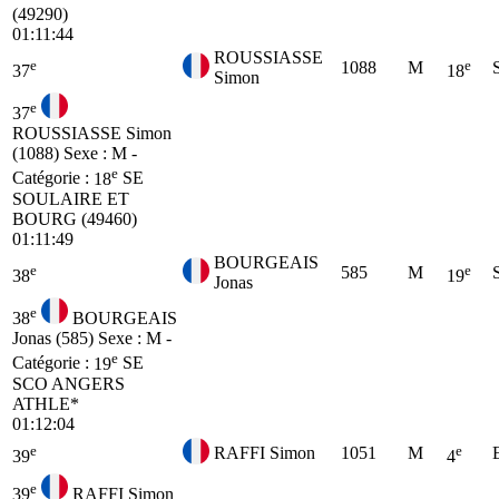
(49290)
01:11:44
ROUSSIASSE
e
e
1088
M
37
18
Simon
e
37
ROUSSIASSE Simon
(1088)
Sexe : M -
e
Catégorie :
18
SE
SOULAIRE ET
BOURG (49460)
01:11:49
BOURGEAIS
e
e
585
M
38
19
Jonas
e
38
BOURGEAIS
Jonas (585)
Sexe : M -
e
Catégorie :
19
SE
SCO ANGERS
ATHLE*
01:12:04
e
e
RAFFI Simon
1051
M
39
4
e
39
RAFFI Simon