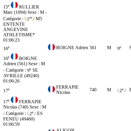
e
15
RULLIER
Marc (1094)
Sexe : M -
er
Catégorie :
1
M5
ENTENTE
ANGEVINE
ATHLETISME*
01:06:23
e
e
BOIGNE Adrien
561
M
16
9
e
16
BOIGNE
Adrien (561)
Sexe : M
e
- Catégorie :
9
SE
AVRILLE (49240)
01:06:26
FERRAPIE
e
e
740
M
17
2
Nicolas
e
17
FERRAPIE
Nicolas (740)
Sexe : M
e
- Catégorie :
2
ES
FENEU (49460)
01:06:59
ALIGON