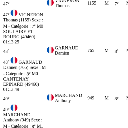
VIGNERON
e
e
1155
M
47
7
Thomas
e
47
VIGNERON
Thomas (1155)
Sexe :
e
M - Catégorie :
7
M0
SOULAIRE ET
BOURG (49460)
01:13:25
GARNAUD
e
e
765
M
48
8
Damien
e
48
GARNAUD
Damien (765)
Sexe : M
e
- Catégorie :
8
M0
CANTENAY
EPINARD (49460)
01:13:49
MARCHAND
e
e
949
M
49
8
Anthony
e
49
MARCHAND
Anthony (949)
Sexe :
e
M - Catégorie :
8
M1