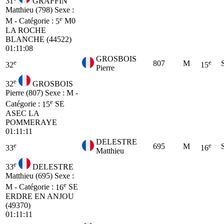
31
GRAFFIN
Matthieu (798)
Sexe :
e
M - Catégorie :
5
M0
LA ROCHE
BLANCHE (44522)
01:11:08
GROSBOIS
e
e
807
M
32
15
Pierre
e
32
GROSBOIS
Pierre (807)
Sexe : M -
e
Catégorie :
15
SE
ASEC LA
POMMERAYE
01:11:11
DELESTRE
e
e
695
M
33
16
Matthieu
e
33
DELESTRE
Matthieu (695)
Sexe :
e
M - Catégorie :
16
SE
ERDRE EN ANJOU
(49370)
01:11:11