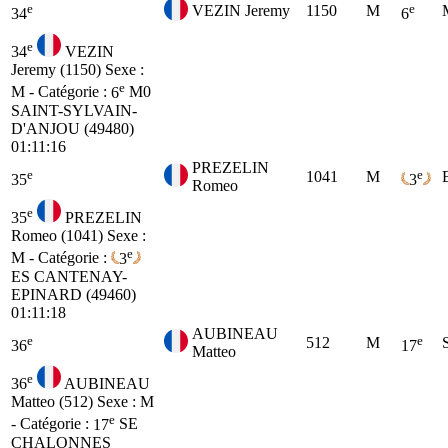
e
e
VEZIN Jeremy
1150
M
34
6
e
34
VEZIN
Jeremy (1150)
Sexe :
e
M - Catégorie :
6
M0
SAINT-SYLVAIN-
D'ANJOU (49480)
01:11:16
PREZELIN
e
e
1041
M
35
3
Romeo
e
35
PREZELIN
Romeo (1041)
Sexe :
e
M - Catégorie :
3
ES
CANTENAY-
EPINARD (49460)
01:11:18
AUBINEAU
e
e
512
M
36
17
Matteo
e
36
AUBINEAU
Matteo (512)
Sexe : M
e
- Catégorie :
17
SE
CHALONNES