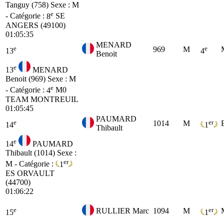
Tanguy (758)
Sexe : M
e
- Catégorie :
8
SE
ANGERS (49100)
01:05:35
MENARD
e
e
969
M
13
4
Benoit
e
13
MENARD
Benoit (969)
Sexe : M
e
- Catégorie :
4
M0
TEAM MONTREUIL
01:05:45
PAUMARD
e
er
1014
M
14
1
Thibault
e
14
PAUMARD
Thibault (1014)
Sexe :
er
M - Catégorie :
1
ES
ORVAULT
(44700)
01:06:22
e
er
RULLIER Marc
1094
M
15
1