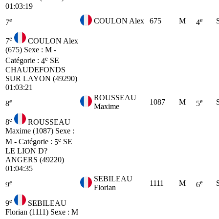
01:03:19
e
e
COULON Alex
675
M
7
4
e
7
COULON Alex
(675)
Sexe : M -
e
Catégorie :
4
SE
CHAUDEFONDS
SUR LAYON (49290)
01:03:21
ROUSSEAU
e
e
1087
M
8
5
Maxime
e
8
ROUSSEAU
Maxime (1087)
Sexe :
e
M - Catégorie :
5
SE
LE LION D?
ANGERS (49220)
01:04:35
SEBILEAU
e
e
1111
M
9
6
Florian
e
9
SEBILEAU
Florian (1111)
Sexe : M