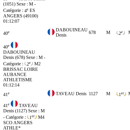
(1051)
Sexe : M -
e
Catégorie :
4
ES
ANGERS (49100)
01:12:07
DABOUINEAU
e
e
678
M
40
2
Denis
e
40
DABOUINEAU
Denis (678)
Sexe : M -
e
Catégorie :
2
M2
BRISSAC LOIRE
AUBANCE
ATHLETISME
01:12:14
e
er
TAVEAU Denis
1127
M
41
1
e
41
TAVEAU
Denis (1127)
Sexe : M
er
- Catégorie :
1
M4
SCO ANGERS
ATHLE*