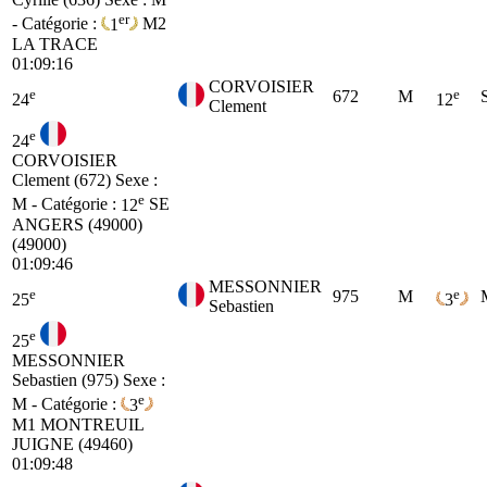
er
- Catégorie :
1
M2
LA TRACE
01:09:16
CORVOISIER
e
e
672
M
24
12
Clement
e
24
CORVOISIER
Clement (672)
Sexe :
e
M - Catégorie :
12
SE
ANGERS (49000)
(49000)
01:09:46
MESSONNIER
e
e
975
M
25
3
Sebastien
e
25
MESSONNIER
Sebastien (975)
Sexe :
e
M - Catégorie :
3
M1
MONTREUIL
JUIGNE (49460)
01:09:48