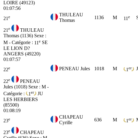
LOIRE (49123)
01:07:56
THULEAU
e
e
1136
M
21
11
Thomas
e
21
THULEAU
Thomas (1136)
Sexe :
e
M - Catégorie :
11
SE
LE LION D?
ANGERS (49220)
01:07:57
e
er
PENEAU Jules
1018
M
22
1
e
22
PENEAU
Jules (1018)
Sexe : M -
er
Catégorie :
1
JU
LES HERBIERS
(85500)
01:08:19
CHAPEAU
e
er
636
M
23
1
Cyrille
e
23
CHAPEAU
Cyrille (636)
Sexe : M