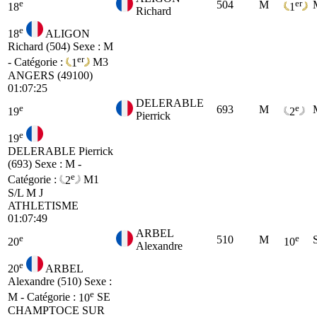
e
er
504
M
18
1
Richard
e
18
ALIGON
Richard (504)
Sexe : M
er
- Catégorie :
1
M3
ANGERS (49100)
01:07:25
DELERABLE
e
e
693
M
19
2
Pierrick
e
19
DELERABLE Pierrick
(693)
Sexe : M -
e
Catégorie :
2
M1
S/L M J
ATHLETISME
01:07:49
ARBEL
e
e
510
M
20
10
Alexandre
e
20
ARBEL
Alexandre (510)
Sexe :
e
M - Catégorie :
10
SE
CHAMPTOCE SUR