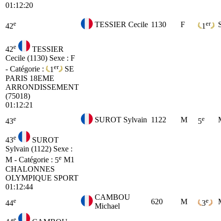
01:12:20
e
er
TESSIER Cecile
1130
F
42
1
e
42
TESSIER
Cecile (1130)
Sexe : F
er
- Catégorie :
1
SE
PARIS 18EME
ARRONDISSEMENT
(75018)
01:12:21
e
e
SUROT Sylvain
1122
M
43
5
e
43
SUROT
Sylvain (1122)
Sexe :
e
M - Catégorie :
5
M1
CHALONNES
OLYMPIQUE SPORT
01:12:44
CAMBOU
e
e
620
M
44
3
Michael
e