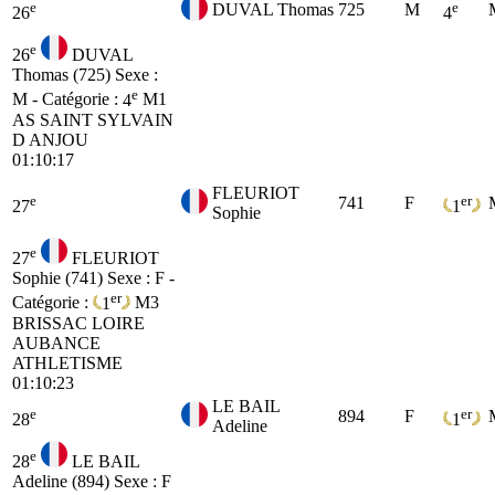
e
e
DUVAL Thomas
725
M
26
4
e
26
DUVAL
Thomas (725)
Sexe :
e
M - Catégorie :
4
M1
AS SAINT SYLVAIN
D ANJOU
01:10:17
FLEURIOT
e
er
741
F
27
1
Sophie
e
27
FLEURIOT
Sophie (741)
Sexe : F -
er
Catégorie :
1
M3
BRISSAC LOIRE
AUBANCE
ATHLETISME
01:10:23
LE BAIL
e
er
894
F
28
1
Adeline
e
28
LE BAIL
Adeline (894)
Sexe : F