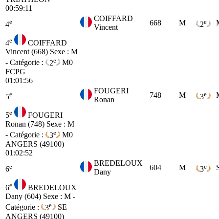
00:59:11
COIFFARD
e
e
668
M
4
2
Vincent
e
4
COIFFARD
Vincent (668)
Sexe : M
e
- Catégorie :
2
M0
FCPG
01:01:56
FOUGERI
e
e
748
M
5
3
Ronan
e
5
FOUGERI
Ronan (748)
Sexe : M
e
- Catégorie :
3
M0
ANGERS (49100)
01:02:52
BREDELOUX
e
e
604
M
6
3
Dany
e
6
BREDELOUX
Dany (604)
Sexe : M -
e
Catégorie :
3
SE
ANGERS (49100)