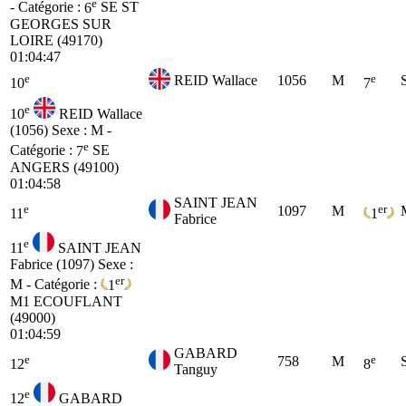
e
- Catégorie :
6
SE
ST
GEORGES SUR
LOIRE (49170)
01:04:47
e
e
REID Wallace
1056
M
10
7
e
10
REID Wallace
(1056)
Sexe : M -
e
Catégorie :
7
SE
ANGERS (49100)
01:04:58
SAINT JEAN
e
er
1097
M
11
1
Fabrice
e
11
SAINT JEAN
Fabrice (1097)
Sexe :
er
M - Catégorie :
1
M1
ECOUFLANT
(49000)
01:04:59
GABARD
e
e
758
M
12
8
Tanguy
e
12
GABARD