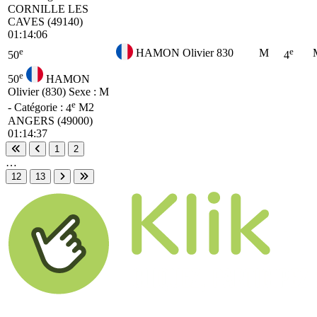
CORNILLE LES
CAVES (49140)
01:14:06
e
e
HAMON Olivier
830
M
50
4
e
50
HAMON
Olivier (830)
Sexe : M
e
- Catégorie :
4
M2
ANGERS (49000)
01:14:37
1
2
Première page
Page précédente
…
12
13
Page suivante
Dernière page