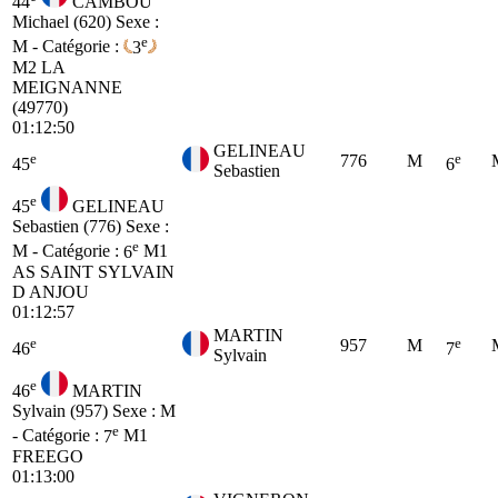
44
CAMBOU
Michael (620)
Sexe :
e
M - Catégorie :
3
M2
LA
MEIGNANNE
(49770)
01:12:50
GELINEAU
e
e
776
M
45
6
Sebastien
e
45
GELINEAU
Sebastien (776)
Sexe :
e
M - Catégorie :
6
M1
AS SAINT SYLVAIN
D ANJOU
01:12:57
MARTIN
e
e
957
M
46
7
Sylvain
e
46
MARTIN
Sylvain (957)
Sexe : M
e
- Catégorie :
7
M1
FREEGO
01:13:00