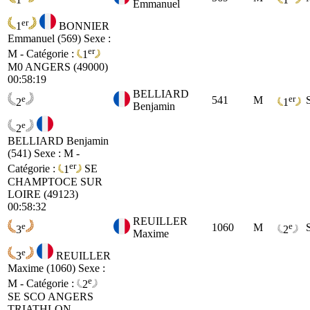
Emmanuel
er
1
BONNIER
Emmanuel (569)
Sexe :
er
M - Catégorie :
1
M0
ANGERS (49000)
00:58:19
BELLIARD
e
er
541
M
2
1
Benjamin
e
2
BELLIARD Benjamin
(541)
Sexe : M -
er
Catégorie :
1
SE
CHAMPTOCE SUR
LOIRE (49123)
00:58:32
REUILLER
e
e
1060
M
3
2
Maxime
e
3
REUILLER
Maxime (1060)
Sexe :
e
M - Catégorie :
2
SE
SCO ANGERS
TRIATHLON