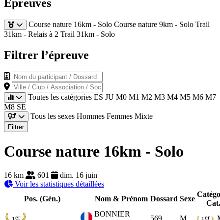
Épreuves
Course nature 16km - Solo
Course nature 9km - Solo
Trail
31km - Relais à 2
Trail 31km - Solo
Filtrer l’épreuve
Nom du participant / Dossard
Ville / Club / Association / Société
Toutes les catégories
ES
JU
M0
M1
M2
M3
M4
M5
M6
M7
M8
SE
Tous les sexes
Hommes
Femmes
Mixte
Filtrer
Course nature 16km - Solo
16 km
601
dim. 16 juin
Voir les statistiques détaillées
Catégo
Pos. (Gén.)
Nom & Prénom
Dossard
Sexe
Cat
BONNIER
er
er
569
M
1
1