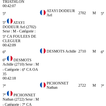
TRIATHLON
00:42:07
ATAYI DODEUR
e
e
2702
M
5
5
Ael
e
5
ATAYI
DODEUR Ael (2702)
Sexe : M - Catégorie :
e
5
CA
FOULEES DE
CLEGUER
00:42:09
e
e
DESMOTS Achille
2710
M
6
6
e
6
DESMOTS
Achille (2710)
Sexe : M
e
- Catégorie :
6
CA
OA
35
00:42:18
PICHONNET
e
e
2722
M
7
7
Nathan
e
7
PICHONNET
Nathan (2722)
Sexe : M
e
- Catégorie :
7
CA