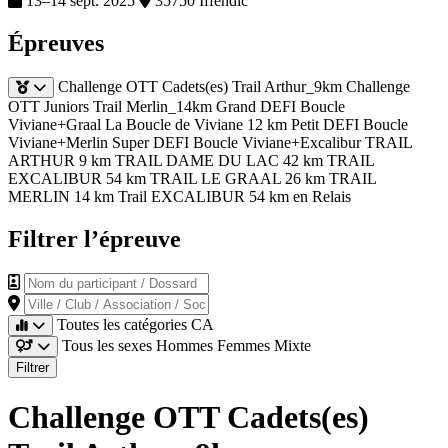
13–14 sept. 2025
35750 Iffendic
Épreuves
Challenge OTT Cadets(es) Trail Arthur_9km
Challenge
OTT Juniors Trail Merlin_14km
Grand DEFI Boucle
Viviane+Graal
La Boucle de Viviane 12 km
Petit DEFI Boucle
Viviane+Merlin
Super DEFI Boucle Viviane+Excalibur
TRAIL
ARTHUR 9 km
TRAIL DAME DU LAC 42 km
TRAIL
EXCALIBUR 54 km
TRAIL LE GRAAL 26 km
TRAIL
MERLIN 14 km
Trail EXCALIBUR 54 km en Relais
Filtrer l’épreuve
Nom du participant / Dossard
Ville / Club / Association / Société
Toutes les catégories
CA
Tous les sexes
Hommes
Femmes
Mixte
Filtrer
Challenge OTT Cadets(es)