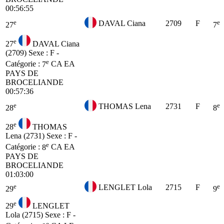
00:56:55
e
e
DAVAL Ciana
2709
F
27
7
e
27
DAVAL Ciana
(2709)
Sexe : F -
e
Catégorie :
7
CA
EA
PAYS DE
BROCELIANDE
00:57:36
e
e
THOMAS Lena
2731
F
28
8
e
28
THOMAS
Lena (2731)
Sexe : F -
e
Catégorie :
8
CA
EA
PAYS DE
BROCELIANDE
01:03:00
e
e
LENGLET Lola
2715
F
29
9
e
29
LENGLET
Lola (2715)
Sexe : F -
e