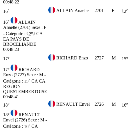
00:48:22
e
e
ALLAIN Anaelle
2701
F
16
2
e
16
ALLAIN
Anaelle (2701)
Sexe : F
e
- Catégorie :
2
CA
EA PAYS DE
BROCELIANDE
00:48:23
e
e
RICHARD Enzo
2727
M
17
15
e
17
RICHARD
Enzo (2727)
Sexe : M -
e
Catégorie :
15
CA
CA
REGION
QUESTEMBERTOISE
00:48:41
e
e
RENAULT Envel
2726
M
18
16
e
18
RENAULT
Envel (2726)
Sexe : M -
e
Catégorie :
16
CA