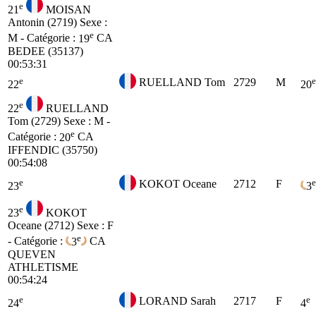
e
21
MOISAN
Antonin (2719)
Sexe :
e
M - Catégorie :
19
CA
BEDEE (35137)
00:53:31
e
e
RUELLAND Tom
2729
M
22
20
e
22
RUELLAND
Tom (2729)
Sexe : M -
e
Catégorie :
20
CA
IFFENDIC (35750)
00:54:08
e
e
KOKOT Oceane
2712
F
23
3
e
23
KOKOT
Oceane (2712)
Sexe : F
e
- Catégorie :
3
CA
QUEVEN
ATHLETISME
00:54:24
e
e
LORAND Sarah
2717
F
24
4