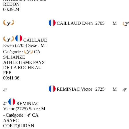
REDON
00:39:24
e
e
CAILLAUD Ewen
2705
M
3
3
e
3
CAILLAUD
Ewen (2705)
Sexe : M -
e
Catégorie :
3
CA
S/L JANZE
ATHLETISME PAYS
DE LA ROCHE AU
FEE
00:41:36
e
e
REMINIAC Victor
2725
M
4
4
e
4
REMINIAC
Victor (2725)
Sexe : M
e
- Catégorie :
4
CA
ASAEC
COETQUIDAN