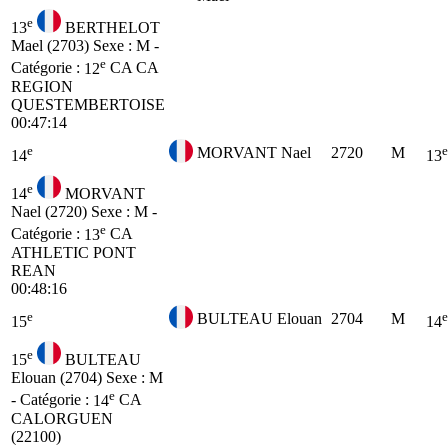
e
13
BERTHELOT
Mael (2703)
Sexe : M -
e
Catégorie :
12
CA
CA
REGION
QUESTEMBERTOISE
00:47:14
e
e
MORVANT Nael
2720
M
14
13
e
14
MORVANT
Nael (2720)
Sexe : M -
e
Catégorie :
13
CA
ATHLETIC PONT
REAN
00:48:16
e
e
BULTEAU Elouan
2704
M
15
14
e
15
BULTEAU
Elouan (2704)
Sexe : M
e
- Catégorie :
14
CA
CALORGUEN
(22100)