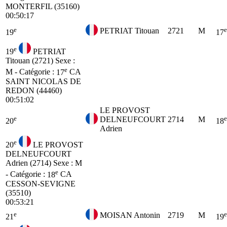
MONTERFIL (35160)
00:50:17
e
e
PETRIAT Titouan
2721
M
19
17
e
19
PETRIAT
Titouan (2721)
Sexe :
e
M - Catégorie :
17
CA
SAINT NICOLAS DE
REDON (44460)
00:51:02
LE PROVOST
e
e
DELNEUFCOURT
2714
M
20
18
Adrien
e
20
LE PROVOST
DELNEUFCOURT
Adrien (2714)
Sexe : M
e
- Catégorie :
18
CA
CESSON-SEVIGNE
(35510)
00:53:21
e
e
MOISAN Antonin
2719
M
21
19