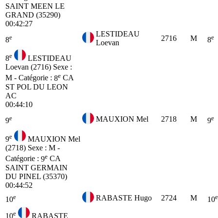
SAINT MEEN LE
GRAND (35290)
00:42:27
LESTIDEAU
e
e
2716
M
8
8
Loevan
e
8
LESTIDEAU
Loevan (2716)
Sexe :
e
M - Catégorie :
8
CA
ST POL DU LEON
AC
00:44:10
e
e
MAUXION Mel
2718
M
9
9
e
9
MAUXION Mel
(2718)
Sexe : M -
e
Catégorie :
9
CA
SAINT GERMAIN
DU PINEL (35370)
00:44:52
e
e
RABASTE Hugo
2724
M
10
10
e
10
RABASTE