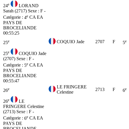
e
24
LORAND
Sarah (2717)
Sexe : F -
e
Catégorie :
4
CA
EA
PAYS DE
BROCELIANDE
00:55:25
e
e
COQUIO Jade
2707
F
25
5
e
25
COQUIO Jade
(2707)
Sexe : F -
e
Catégorie :
5
CA
EA
PAYS DE
BROCELIANDE
00:55:47
LE FRINGERE
e
e
2713
F
26
6
Celestine
e
26
LE
FRINGERE Celestine
(2713)
Sexe : F -
e
Catégorie :
6
CA
EA
PAYS DE
BROCELIANDE