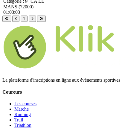
Catégorie :
9
CA
LE
MANS (72000)
01:03:03
1
Première page
Page précédente
Page suivante
Dernière page
La plateforme d'inscriptions en ligne aux évènements sportives
Coureurs
Les courses
Marche
Running
Trail
Triathlon