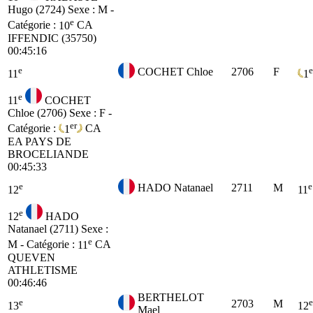
Hugo (2724)
Sexe : M -
e
Catégorie :
10
CA
IFFENDIC (35750)
00:45:16
e
e
COCHET Chloe
2706
F
11
1
e
11
COCHET
Chloe (2706)
Sexe : F -
er
Catégorie :
1
CA
EA PAYS DE
BROCELIANDE
00:45:33
e
e
HADO Natanael
2711
M
12
11
e
12
HADO
Natanael (2711)
Sexe :
e
M - Catégorie :
11
CA
QUEVEN
ATHLETISME
00:46:46
BERTHELOT
e
e
2703
M
13
12
Mael