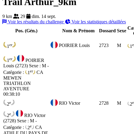
Trail Arthur_9km
9 km
29
dim. 14 sept.
Voir les résultats du challenge
Voir les statistiques détaillées
Cat
Pos. (Gén.)
Nom & Prénom
Dossard
Sexe
er
e
POIRIER Louis
2723
M
1
1
er
1
POIRIER
Louis (2723)
Sexe : M -
er
Catégorie :
1
CA
MEWEN
TRIATHLON
AVENTURE
00:38:10
e
e
RIO Victor
2728
M
2
2
e
2
RIO Victor
(2728)
Sexe : M -
e
Catégorie :
2
CA
ATHLE DU PAYS DE