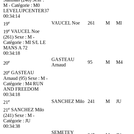
M - Catégorie :
M0
LEVELUPCENTER37
00:34:14
e
VAUCEL Noe
261
M
MI
19
e
19
VAUCEL Noe
(261)
Sexe : M -
Catégorie :
MI
S/L LE
MANS A 72
00:34:18
GASTEAU
e
95
M
M4
20
Arnaud
e
20
GASTEAU
Arnaud (95)
Sexe : M -
Catégorie :
M4
RUN
AND FREEDOM
00:34:18
e
SANCHEZ Milo
241
M
JU
21
e
21
SANCHEZ Milo
(241)
Sexe : M -
Catégorie :
JU
00:34:38
SEMETEY