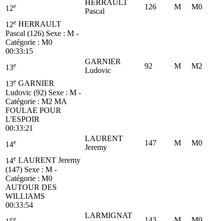
HERRAULT
e
126
M
M0
12
Pascal
e
12
HERRAULT
Pascal (126)
Sexe : M -
Catégorie :
M0
00:33:15
GARNIER
e
92
M
M2
13
Ludovic
e
13
GARNIER
Ludovic (92)
Sexe : M -
Catégorie :
M2
MA
FOULAE POUR
L'ESPOIR
00:33:21
LAURENT
e
147
M
M0
14
Jeremy
e
14
LAURENT Jeremy
(147)
Sexe : M -
Catégorie :
M0
AUTOUR DES
WILLIAMS
00:33:54
LARMIGNAT
e
143
M
M0