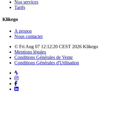
Nos services
Tarifs
Klikego
A propos
Nous contacter
© Fri Aug 07 12:12:20 CEST 2026 Klikego
Mentions légales
Conditions Générales de Vente
Conditions Générales d'Utilisation
Strava
Instagram
Facebook
LinkedIn