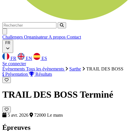
Rechercher
Rechercher
Ouvrir menu
Challenges
Organisateur
A propos
Contact
FR
FR
EN
ES
Se connecter
Évènements
Tous les évènements
Sarthe
TRAIL DES BOSS
Présentation
Résultats
TRAIL DES BOSS
Terminé
5 avr. 2026
72000 Le mans
Épreuves