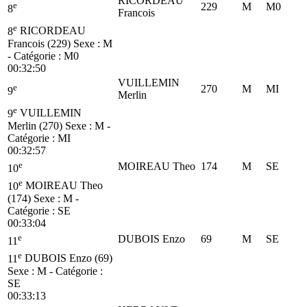
RICORDEAU
e
229
M
M0
8
Francois
e
8
RICORDEAU
Francois (229)
Sexe : M
- Catégorie :
M0
00:32:50
VUILLEMIN
e
270
M
MI
9
Merlin
e
9
VUILLEMIN
Merlin (270)
Sexe : M -
Catégorie :
MI
00:32:57
e
MOIREAU Theo
174
M
SE
10
e
10
MOIREAU Theo
(174)
Sexe : M -
Catégorie :
SE
00:33:04
e
DUBOIS Enzo
69
M
SE
11
e
11
DUBOIS Enzo (69)
Sexe : M - Catégorie :
SE
00:33:13