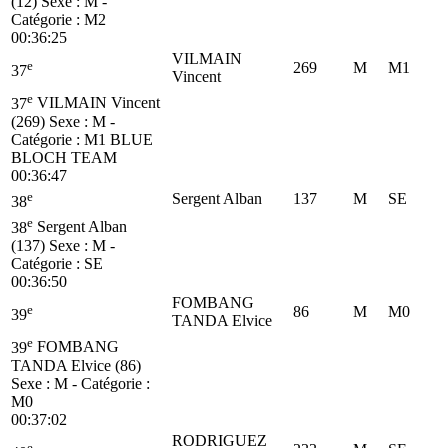
(12)
Sexe : M -
Catégorie :
M2
00:36:25
VILMAIN
e
269
M
M1
37
Vincent
e
37
VILMAIN Vincent
(269)
Sexe : M -
Catégorie :
M1
BLUE
BLOCH TEAM
00:36:47
e
Sergent Alban
137
M
SE
38
e
38
Sergent Alban
(137)
Sexe : M -
Catégorie :
SE
00:36:50
FOMBANG
e
86
M
M0
39
TANDA Elvice
e
39
FOMBANG
TANDA Elvice (86)
Sexe : M - Catégorie :
M0
00:37:02
RODRIGUEZ
e