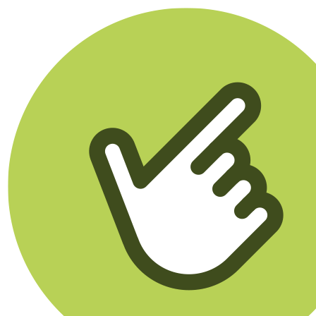
Klikego