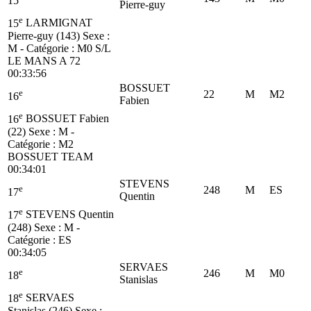
15
Pierre-guy
e
15
LARMIGNAT
Pierre-guy (143)
Sexe :
M - Catégorie :
M0
S/L
LE MANS A 72
00:33:56
BOSSUET
e
22
M
M2
16
Fabien
e
16
BOSSUET Fabien
(22)
Sexe : M -
Catégorie :
M2
BOSSUET TEAM
00:34:01
STEVENS
e
248
M
ES
17
Quentin
e
17
STEVENS Quentin
(248)
Sexe : M -
Catégorie :
ES
00:34:05
SERVAES
e
246
M
M0
18
Stanislas
e
18
SERVAES
Stanislas (246)
Sexe :