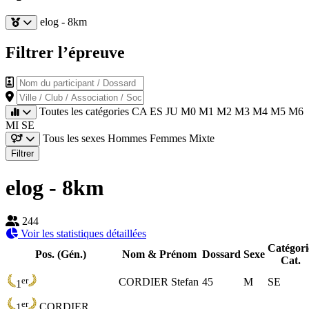
elog - 8km
Filtrer l’épreuve
Nom du participant / Dossard
Ville / Club / Association / Société
Toutes les catégories
CA
ES
JU
M0
M1
M2
M3
M4
M5
M6
MI
SE
Tous les sexes
Hommes
Femmes
Mixte
Filtrer
elog - 8km
244
Voir les statistiques détaillées
Catégori
Pos. (Gén.)
Nom & Prénom
Dossard
Sexe
Cat.
er
CORDIER Stefan
45
M
SE
1
er
1
CORDIER