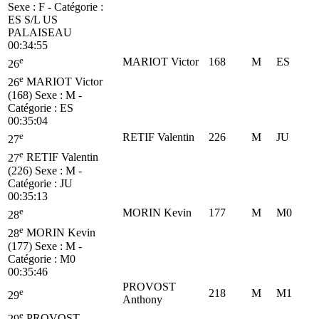
Sexe : F - Catégorie :
ES
S/L US
PALAISEAU
00:34:55
e
MARIOT Victor
168
M
ES
26
e
26
MARIOT Victor
(168)
Sexe : M -
Catégorie :
ES
00:35:04
e
RETIF Valentin
226
M
JU
27
e
27
RETIF Valentin
(226)
Sexe : M -
Catégorie :
JU
00:35:13
e
MORIN Kevin
177
M
M0
28
e
28
MORIN Kevin
(177)
Sexe : M -
Catégorie :
M0
00:35:46
PROVOST
e
218
M
M1
29
Anthony
e
29
PROVOST