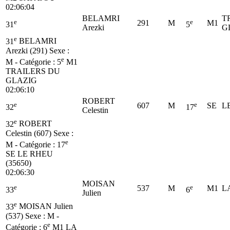
02:06:04
BELAMRI
T
e
e
291
M
M1
31
5
Arezki
G
e
31
BELAMRI
Arezki (291)
Sexe :
e
M - Catégorie :
5
M1
TRAILERS DU
GLAZIG
02:06:10
ROBERT
e
e
607
M
SE
L
32
17
Celestin
e
32
ROBERT
Celestin (607)
Sexe :
e
M - Catégorie :
17
SE
LE RHEU
(35650)
02:06:30
MOISAN
e
e
537
M
M1
L
33
6
Julien
e
33
MOISAN Julien
(537)
Sexe : M -
e
Catégorie :
6
M1
LA