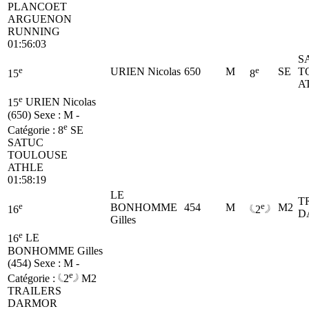
PLANCOET
ARGUENON
RUNNING
01:56:03
S
e
e
URIEN Nicolas
650
M
SE
T
15
8
A
e
15
URIEN Nicolas
(650)
Sexe : M -
e
Catégorie :
8
SE
SATUC
TOULOUSE
ATHLE
01:58:19
LE
T
e
e
BONHOMME
454
M
M2
16
2
D
Gilles
e
16
LE
BONHOMME Gilles
(454)
Sexe : M -
e
Catégorie :
2
M2
TRAILERS
DARMOR