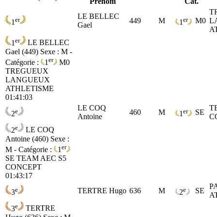
Prénom
Cat.
T
LE BELLEC
er
er
449
M
M0
L
1
1
Gael
A
er
1
LE BELLEC
Gael (449)
Sexe : M -
er
Catégorie :
1
M0
TREGUEUX
LANGUEUX
ATHLETISME
01:41:03
LE COQ
T
e
er
460
M
SE
2
1
Antoine
C
e
2
LE COQ
Antoine (460)
Sexe :
er
M - Catégorie :
1
SE
TEAM AEC S5
CONCEPT
01:43:17
P
e
e
TERTRE Hugo
636
M
SE
3
2
A
e
3
TERTRE