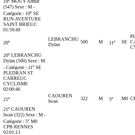
19
MOUY Arthur
(547)
Sexe : M -
e
Catégorie :
10
SE
RUN AVENTURE
SAINT BRIEUC
01:59:49
P
LEBRANCHU
e
e
500
M
SE
C
20
11
Dylan
C
e
20
LEBRANCHU
Dylan (500)
Sexe : M
e
- Catégorie :
11
SE
PLEDRAN ST
CARREUC
CYCLISME
02:00:46
CAOUREN
e
e
322
M
M0
C
21
5
Iwan
e
21
CAOUREN
Iwan (322)
Sexe : M -
e
Catégorie :
5
M0
CPB RENNES
02:01:13