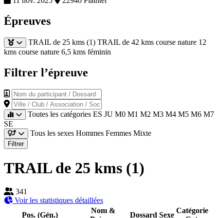
11 nov. 2025
22940 Plaintel
Épreuves
TRAIL de 25 kms (1)
TRAIL de 42 kms
course nature 12
kms
course nature 6,5 kms féminin
Filtrer l’épreuve
Nom du participant / Dossard
Ville / Club / Association / Société
Toutes les catégories
ES
JU
M0
M1
M2
M3
M4
M5
M6
M7
SE
Tous les sexes
Hommes
Femmes
Mixte
Filtrer
TRAIL de 25 kms (1)
341
Voir les statistiques détaillées
Nom &
Catégorie
Pos. (Gén.)
Dossard
Sexe