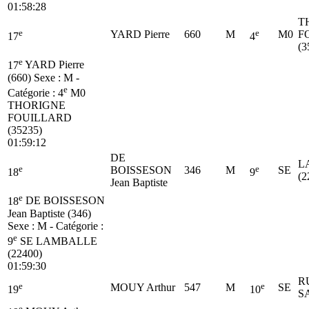
01:58:28
T
e
e
YARD Pierre
660
M
M0
F
17
4
(3
e
17
YARD Pierre
(660)
Sexe : M -
e
Catégorie :
4
M0
THORIGNE
FOUILLARD
(35235)
01:59:12
DE
L
e
e
BOISSESON
346
M
SE
18
9
(2
Jean Baptiste
e
18
DE BOISSESON
Jean Baptiste (346)
Sexe : M - Catégorie :
e
9
SE
LAMBALLE
(22400)
01:59:30
R
e
e
MOUY Arthur
547
M
SE
19
10
S
e