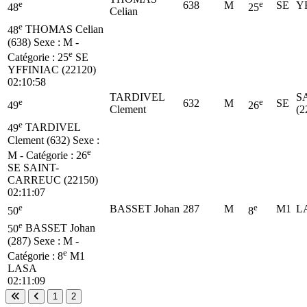
e
e
638
M
SE
Y
48
25
Celian
e
48
THOMAS Celian
(638)
Sexe : M -
e
Catégorie :
25
SE
YFFINIAC (22120)
02:10:58
TARDIVEL
S
e
e
632
M
SE
49
26
Clement
(2
e
49
TARDIVEL
Clement (632)
Sexe :
e
M - Catégorie :
26
SE
SAINT-
CARREUC (22150)
02:11:07
e
e
BASSET Johan
287
M
M1
L
50
8
e
50
BASSET Johan
(287)
Sexe : M -
e
Catégorie :
8
M1
LASA
02:11:09
1
2
Première page
Page précédente