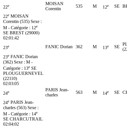
MOISAN
e
e
535
M
SE
B
22
12
Corentin
e
22
MOISAN
Corentin (535)
Sexe :
e
M - Catégorie :
12
SE
BREST (29000)
02:01:42
P
e
e
FANIC Dorian
362
M
SE
23
13
(2
e
23
FANIC Dorian
(362)
Sexe : M -
e
Catégorie :
13
SE
PLOUGUERNEVEL
(22110)
02:03:05
PARIS Jean-
e
e
563
M
SE
C
24
14
charles
e
24
PARIS Jean-
charles (563)
Sexe :
e
M - Catégorie :
14
SE
CHARCUTRAIL
02:04:02