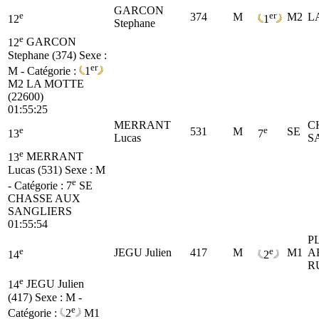
GARCON
e
er
374
M
M2
L
12
1
Stephane
e
12
GARCON
Stephane (374)
Sexe :
er
M - Catégorie :
1
M2
LA MOTTE
(22600)
01:55:25
MERRANT
C
e
e
531
M
SE
13
7
Lucas
S
e
13
MERRANT
Lucas (531)
Sexe : M
e
- Catégorie :
7
SE
CHASSE AUX
SANGLIERS
01:55:54
P
e
e
JEGU Julien
417
M
M1
A
14
2
R
e
14
JEGU Julien
(417)
Sexe : M -
e
Catégorie :
2
M1