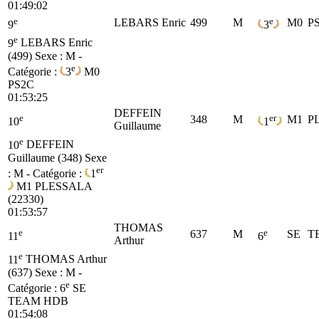
01:49:02
e
e
LEBARS Enric
499
M
M0
P
9
3
e
9
LEBARS Enric
(499)
Sexe : M -
e
Catégorie :
3
M0
PS2C
01:53:25
DEFFEIN
e
er
348
M
M1
P
10
1
Guillaume
e
10
DEFFEIN
Guillaume (348)
Sexe
er
: M - Catégorie :
1
M1
PLESSALA
(22330)
01:53:57
THOMAS
e
e
637
M
SE
T
11
6
Arthur
e
11
THOMAS Arthur
(637)
Sexe : M -
e
Catégorie :
6
SE
TEAM HDB
01:54:08