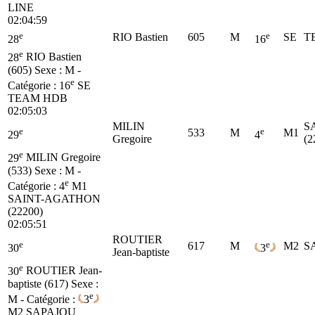
LINE
02:04:59
e
e
RIO Bastien
605
M
SE
T
28
16
e
28
RIO Bastien
(605)
Sexe : M -
e
Catégorie :
16
SE
TEAM HDB
02:05:03
MILIN
S
e
e
533
M
M1
29
4
Gregoire
(2
e
29
MILIN Gregoire
(533)
Sexe : M -
e
Catégorie :
4
M1
SAINT-AGATHON
(22200)
02:05:51
ROUTIER
e
e
617
M
M2
S
30
3
Jean-baptiste
e
30
ROUTIER Jean-
baptiste (617)
Sexe :
e
M - Catégorie :
3
M2
SAPAJOU