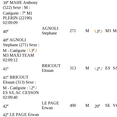
e
39
MAHE Anthony
(522)
Sexe : M -
e
Catégorie :
7
M1
PLERIN (22190)
02:09:09
AGNOLI
e
e
271
M
M3
M
40
3
Stephane
e
40
AGNOLI
Stephane (271)
Sexe :
e
M - Catégorie :
3
M3
MAXI TEAM
02:09:12
BRICOUT
e
e
313
M
ES
S
41
2
Elouan
e
41
BRICOUT
Elouan (313)
Sexe :
e
M - Catégorie :
2
ES
S/L AC CESSON
02:09:40
LE PAGE
e
e
490
M
SE
V
42
20
Erwan
e
42
LE PAGE Erwan