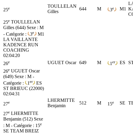
L
TOULLELAN
e
e
644
M
M1
K
25
3
Gilles
C
e
25
TOULLELAN
Gilles (644)
Sexe : M
e
- Catégorie :
3
M1
LA VAILLANTE
KADENCE RUN
COACHING
02:04:20
e
er
UGUET Oscar
649
M
ES
S
26
1
e
26
UGUET Oscar
(649)
Sexe : M -
er
Catégorie :
1
ES
ST BRIEUC (22000)
02:04:31
LHERMITTE
e
e
512
M
SE
T
27
15
Benjamin
e
27
LHERMITTE
Benjamin (512)
Sexe
e
: M - Catégorie :
15
SE
TEAM BREIZ