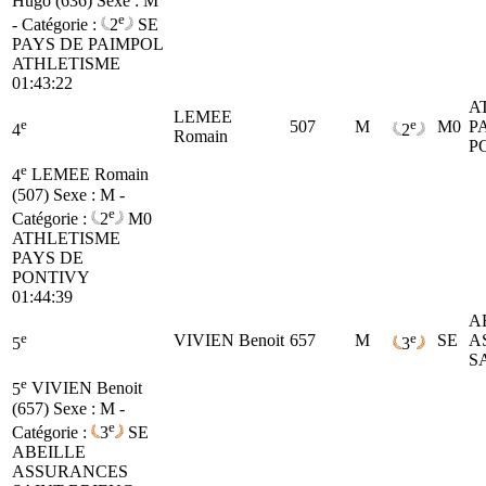
Hugo (636)
Sexe : M
e
- Catégorie :
2
SE
PAYS DE PAIMPOL
ATHLETISME
01:43:22
A
LEMEE
e
e
507
M
M0
P
4
2
Romain
P
e
4
LEMEE Romain
(507)
Sexe : M -
e
Catégorie :
2
M0
ATHLETISME
PAYS DE
PONTIVY
01:44:39
A
e
e
VIVIEN Benoit
657
M
SE
A
5
3
S
e
5
VIVIEN Benoit
(657)
Sexe : M -
e
Catégorie :
3
SE
ABEILLE
ASSURANCES