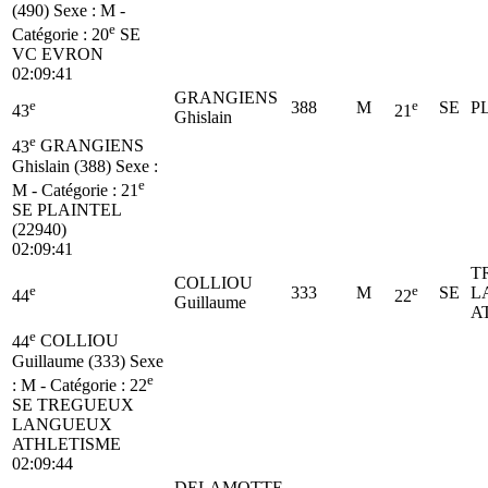
(490)
Sexe : M -
e
Catégorie :
20
SE
VC EVRON
02:09:41
GRANGIENS
e
e
388
M
SE
P
43
21
Ghislain
e
43
GRANGIENS
Ghislain (388)
Sexe :
e
M - Catégorie :
21
SE
PLAINTEL
(22940)
02:09:41
T
COLLIOU
e
e
333
M
SE
L
44
22
Guillaume
A
e
44
COLLIOU
Guillaume (333)
Sexe
e
: M - Catégorie :
22
SE
TREGUEUX
LANGUEUX
ATHLETISME
02:09:44
DELAMOTTE