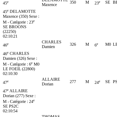
e
e
350
M
SE
B
45
23
Maxence
e
45
DELAMOTTE
Maxence (350)
Sexe :
e
M - Catégorie :
23
SE
BROONS
(22250)
02:10:21
CHARLES
e
e
326
M
M0
LE
46
6
Damien
e
46
CHARLES
Damien (326)
Sexe :
e
M - Catégorie :
6
M0
LE FOEIL (22800)
02:10:30
ALLAIRE
e
e
277
M
SE
P
47
24
Dorian
e
47
ALLAIRE
Dorian (277)
Sexe :
e
M - Catégorie :
24
SE
PS2C
02:10:54
THOMAS