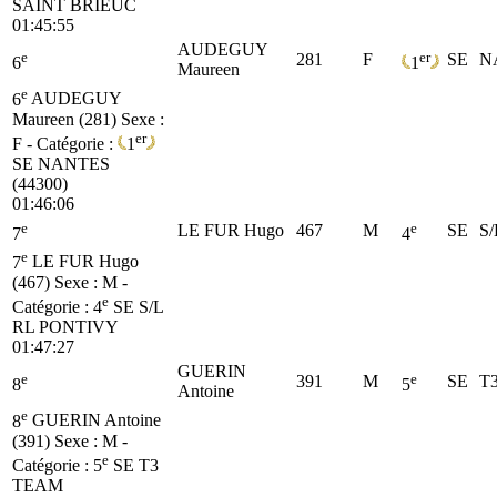
SAINT BRIEUC
01:45:55
AUDEGUY
e
er
281
F
SE
N
6
1
Maureen
e
6
AUDEGUY
Maureen (281)
Sexe :
er
F - Catégorie :
1
SE
NANTES
(44300)
01:46:06
e
e
LE FUR Hugo
467
M
SE
S
7
4
e
7
LE FUR Hugo
(467)
Sexe : M -
e
Catégorie :
4
SE
S/L
RL PONTIVY
01:47:27
GUERIN
e
e
391
M
SE
T
8
5
Antoine
e
8
GUERIN Antoine
(391)
Sexe : M -
e
Catégorie :
5
SE
T3
TEAM