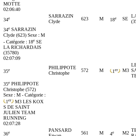
MOTTE
02:06:40
SARRAZIN
L
e
e
623
M
SE
34
18
Clyde
(3
e
34
SARRAZIN
Clyde (623)
Sexe : M
e
- Catégorie :
18
SE
LA RICHARDAIS
(35780)
02:07:09
L
PHILIPPOTE
e
er
572
M
M3
S
35
1
Christophe
T
e
35
PHILIPPOTE
Christophe (572)
Sexe : M - Catégorie :
er
1
M3
LES KOX
S DE SAINT
JULIEN TEAM
RUNNING
02:07:28
PANSARD
T
e
e
561
M
M2
36
4
Erwan
R