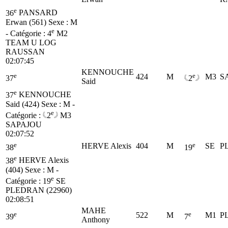
e
36
PANSARD
Erwan (561)
Sexe : M
e
- Catégorie :
4
M2
TEAM U LOG
RAUSSAN
02:07:45
KENNOUCHE
e
e
424
M
M3
S
37
2
Said
e
37
KENNOUCHE
Said (424)
Sexe : M -
e
Catégorie :
2
M3
SAPAJOU
02:07:52
e
e
HERVE Alexis
404
M
SE
P
38
19
e
38
HERVE Alexis
(404)
Sexe : M -
e
Catégorie :
19
SE
PLEDRAN (22960)
02:08:51
MAHE
e
e
522
M
M1
PL
39
7
Anthony