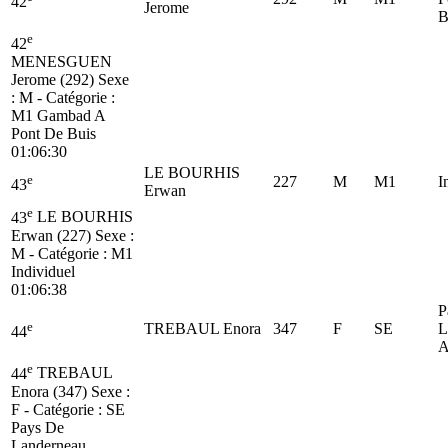
42
Jerome
B
e
42
MENESGUEN
Jerome (292)
Sexe
: M - Catégorie :
M1
Gambad A
Pont De Buis
01:06:30
LE BOURHIS
e
227
M
M1
I
43
Erwan
e
43
LE BOURHIS
Erwan (227)
Sexe :
M - Catégorie :
M1
Individuel
01:06:38
P
e
TREBAUL Enora
347
F
SE
L
44
A
e
44
TREBAUL
Enora (347)
Sexe :
F - Catégorie :
SE
Pays De
Landerneau