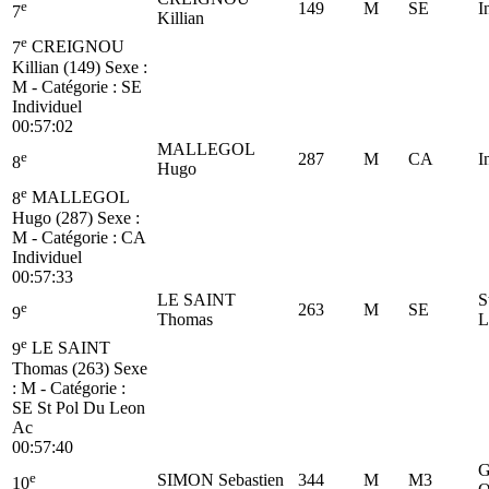
e
149
M
SE
I
7
Killian
e
7
CREIGNOU
Killian (149)
Sexe :
M - Catégorie :
SE
Individuel
00:57:02
MALLEGOL
e
287
M
CA
I
8
Hugo
e
8
MALLEGOL
Hugo (287)
Sexe :
M - Catégorie :
CA
Individuel
00:57:33
LE SAINT
S
e
263
M
SE
9
Thomas
L
e
9
LE SAINT
Thomas (263)
Sexe
: M - Catégorie :
SE
St Pol Du Leon
Ac
00:57:40
G
e
SIMON Sebastien
344
M
M3
10