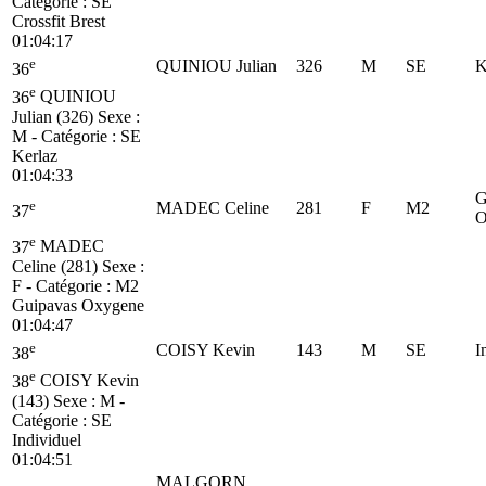
Catégorie :
SE
Crossfit Brest
01:04:17
e
QUINIOU Julian
326
M
SE
K
36
e
36
QUINIOU
Julian (326)
Sexe :
M - Catégorie :
SE
Kerlaz
01:04:33
G
e
MADEC Celine
281
F
M2
37
O
e
37
MADEC
Celine (281)
Sexe :
F - Catégorie :
M2
Guipavas Oxygene
01:04:47
e
COISY Kevin
143
M
SE
I
38
e
38
COISY Kevin
(143)
Sexe : M -
Catégorie :
SE
Individuel
01:04:51
MALGORN