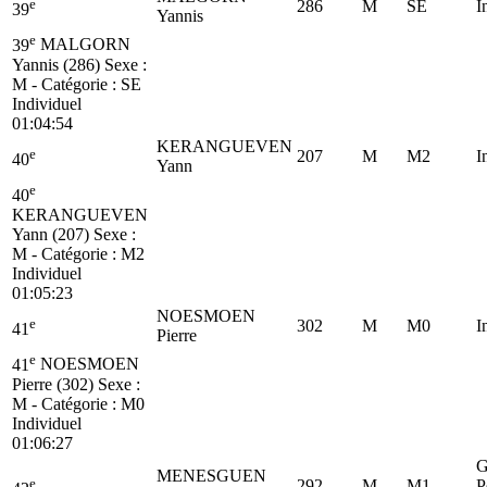
e
286
M
SE
I
39
Yannis
e
39
MALGORN
Yannis (286)
Sexe :
M - Catégorie :
SE
Individuel
01:04:54
KERANGUEVEN
e
207
M
M2
I
40
Yann
e
40
KERANGUEVEN
Yann (207)
Sexe :
M - Catégorie :
M2
Individuel
01:05:23
NOESMOEN
e
302
M
M0
I
41
Pierre
e
41
NOESMOEN
Pierre (302)
Sexe :
M - Catégorie :
M0
Individuel
01:06:27
G
MENESGUEN
e
292
M
M1
P