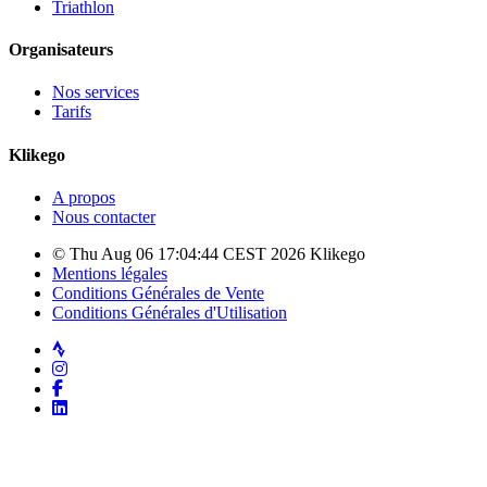
Triathlon
Organisateurs
Nos services
Tarifs
Klikego
A propos
Nous contacter
© Thu Aug 06 17:04:44 CEST 2026 Klikego
Mentions légales
Conditions Générales de Vente
Conditions Générales d'Utilisation
Strava
Instagram
Facebook
LinkedIn