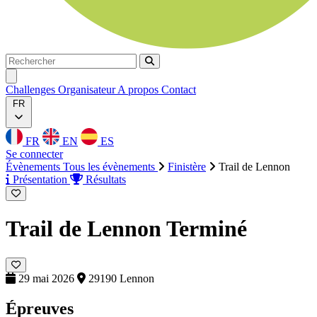
Rechercher
Rechercher
Ouvrir menu
Challenges
Organisateur
A propos
Contact
FR
FR
EN
ES
Se connecter
Évènements
Tous les évènements
Finistère
Trail de Lennon
Présentation
Résultats
Trail de Lennon
Terminé
29 mai 2026
29190 Lennon
Épreuves