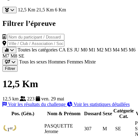
12,5 Km
21,5 Km
6 Km
Filtrer l’épreuve
Nom du participant / Dossard
Ville / Club / Association / Société
Toutes les catégories
CA
ES
JU
M0
M1
M2
M3
M4
M5
M6
M7
M8
SE
Tous les sexes
Hommes
Femmes
Mixte
Filtrer
12,5 Km
12,5 km
223
ven. 29 mai
Voir les résultats du challenge
Voir les statistiques détaillées
Catégorie
Pos. (Gén.)
Nom & Prénom
Dossard
Sexe
V
Cat.
P
PASQUETTE
er
307
M
SE
S
1
Jerome
N