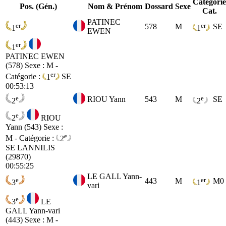
Catégorie
Pos. (Gén.)
Nom & Prénom
Dossard
Sexe
Cat.
PATINEC
er
er
578
M
SE
1
1
EWEN
er
1
PATINEC EWEN
(578)
Sexe : M -
er
Catégorie :
1
SE
00:53:13
e
e
RIOU Yann
543
M
SE
2
2
e
2
RIOU
Yann (543)
Sexe :
e
M - Catégorie :
2
SE
LANNILIS
(29870)
00:55:25
LE GALL Yann-
e
er
443
M
M0
3
1
vari
e
3
LE
GALL Yann-vari
(443)
Sexe : M -