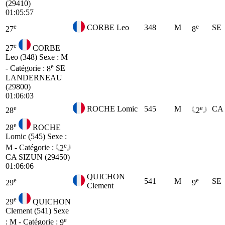
(29410)
01:05:57
e
e
CORBE Leo
348
M
SE
27
8
e
27
CORBE
Leo (348)
Sexe : M
e
- Catégorie :
8
SE
LANDERNEAU
(29800)
01:06:03
e
e
ROCHE Lomic
545
M
CA
28
2
e
28
ROCHE
Lomic (545)
Sexe :
e
M - Catégorie :
2
CA
SIZUN (29450)
01:06:06
QUICHON
e
e
541
M
SE
29
9
Clement
e
29
QUICHON
Clement (541)
Sexe
e
: M - Catégorie :
9