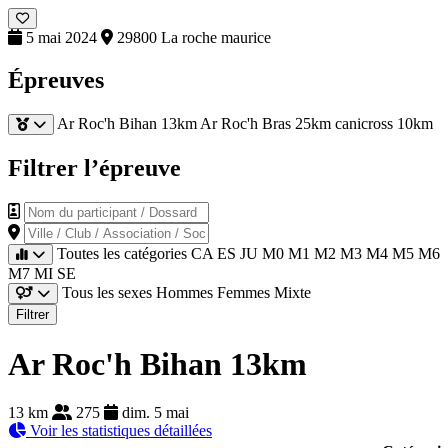
5 mai 2024
29800 La roche maurice
Épreuves
Ar Roc'h Bihan 13km
Ar Roc'h Bras 25km
canicross 10km
Filtrer l’épreuve
Nom du participant / Dossard
Ville / Club / Association / Société
Toutes les catégories
CA
ES
JU
M0
M1
M2
M3
M4
M5
M6
M7
MI
SE
Tous les sexes
Hommes
Femmes
Mixte
Filtrer
Ar Roc'h Bihan 13km
13 km
275
dim. 5 mai
Voir les statistiques détaillées