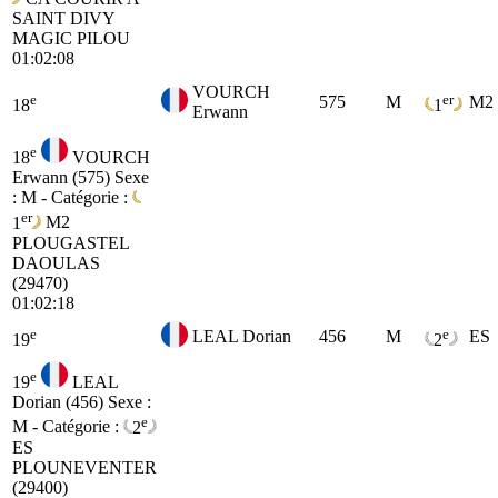
SAINT DIVY
MAGIC PILOU
01:02:08
VOURCH
e
er
575
M
M2
18
1
Erwann
e
18
VOURCH
Erwann (575)
Sexe
: M - Catégorie :
er
1
M2
PLOUGASTEL
DAOULAS
(29470)
01:02:18
e
e
LEAL Dorian
456
M
ES
19
2
e
19
LEAL
Dorian (456)
Sexe :
e
M - Catégorie :
2
ES
PLOUNEVENTER
(29400)