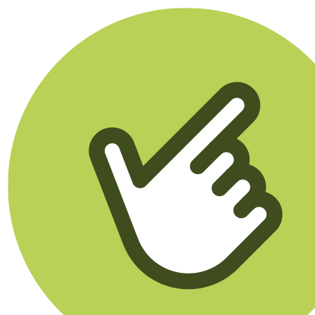
Klikego