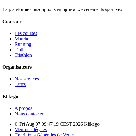
La plateforme d'inscriptions en ligne aux évènements sportives
Coureurs
Les courses
Marche
Running
Trail
Triathlon
Organisateurs
Nos services
Tarifs
Klikego
A propos
Nous contacter
© Fri Aug 07 09:47:19 CEST 2026 Klikego
Mentions légales
Conditions Générales de Vente