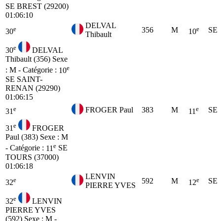
SE
BREST (29200)
01:06:10
DELVAL
e
e
356
M
SE
30
10
Thibault
e
30
DELVAL
Thibault (356)
Sexe
e
: M - Catégorie :
10
SE
SAINT-
RENAN (29290)
01:06:15
e
e
FROGER Paul
383
M
SE
31
11
e
31
FROGER
Paul (383)
Sexe : M
e
- Catégorie :
11
SE
TOURS (37000)
01:06:18
LENVIN
e
e
592
M
SE
32
12
PIERRE YVES
e
32
LENVIN
PIERRE YVES
(592)
Sexe : M -