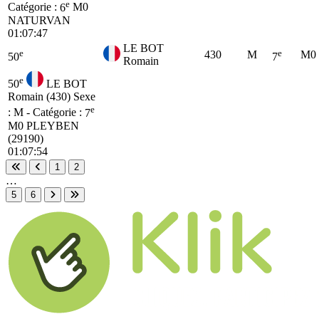
e
Catégorie :
6
M0
NATURVAN
01:07:47
LE BOT
e
e
430
M
M0
50
7
Romain
e
50
LE BOT
Romain (430)
Sexe
e
: M - Catégorie :
7
M0
PLEYBEN
(29190)
01:07:54
1
2
Première page
Page précédente
…
5
6
Page suivante
Dernière page