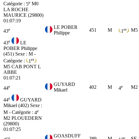
e
Catégorie :
5
M0
LA ROCHE
MAURICE (29800)
01:07:19
LE POBER
e
er
451
M
M5
43
1
Philippe
e
43
LE
POBER Philippe
(451)
Sexe : M -
er
Catégorie :
1
M5
CAB PONT L
ABBE
01:07:21
GUYARD
e
e
402
M
M2
44
4
Mikael
e
44
GUYARD
Mikael (402)
Sexe :
e
M - Catégorie :
4
M2
PLOUEDERN
(29800)
01:07:25
GOASDUFF
e
e
389
M
SE