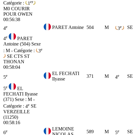
er
Catégorie :
1
M0
COURIR
POUR OWEN
00:56:38
e
e
PARET Antoine
504
M
SE
4
3
e
4
PARET
Antoine (504)
Sexe
e
: M - Catégorie :
3
SE
CTS ST
THONAN
00:58:04
EL FECHATI
e
e
371
M
SE
5
4
Ilyasse
e
5
EL
FECHATI Ilyasse
(371)
Sexe : M -
e
Catégorie :
4
SE
VERZEILLE
(11250)
00:58:16
LEMOINE
e
e
589
M
SE
6
5
NICOLAS