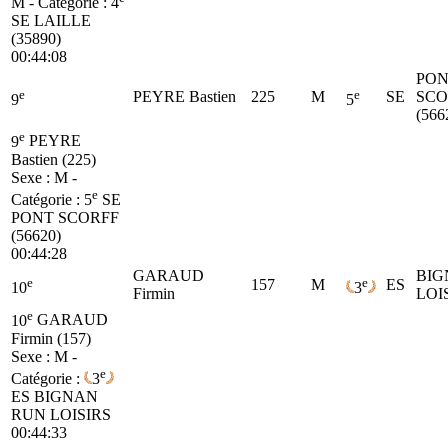
M - Catégorie :
4
SE
LAILLE
(35890)
00:44:08
PO
e
e
PEYRE Bastien
225
M
SE
SCO
9
5
(566
e
9
PEYRE
Bastien (225)
Sexe : M -
e
Catégorie :
5
SE
PONT SCORFF
(56620)
00:44:28
GARAUD
BIG
e
e
157
M
ES
10
3
Firmin
LOI
e
10
GARAUD
Firmin (157)
Sexe : M -
e
Catégorie :
3
ES
BIGNAN
RUN LOISIRS
00:44:33