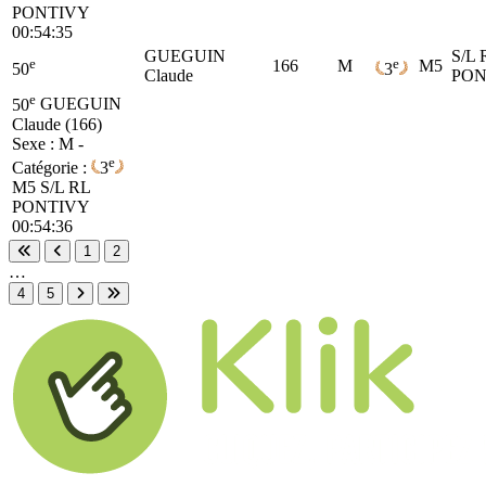
PONTIVY
00:54:35
GUEGUIN
S/L 
e
e
166
M
M5
50
3
Claude
PON
e
50
GUEGUIN
Claude (166)
Sexe : M -
e
Catégorie :
3
M5
S/L RL
PONTIVY
00:54:36
1
2
Première page
Page précédente
…
4
5
Page suivante
Dernière page