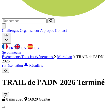
Rechercher
Rechercher
Ouvrir menu
Challenges
Organisateur
A propos
Contact
FR
FR
EN
ES
Se connecter
Évènements
Tous les évènements
Morbihan
TRAIL de l'ADN
2026
Présentation
Résultats
TRAIL de l'ADN 2026
Terminé
8 mai 2026
56920 Gueltas