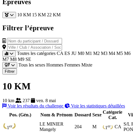
Épreuves
10 KM
15 KM
22 KM
Filtrer l’épreuve
Nom du participant / Dossard
Ville / Club / Association / Société
Toutes les catégories
CA
ES
JU
M0
M1
M2
M3
M4
M5
M6
M7
M8
M9
SE
Tous les sexes
Hommes
Femmes
Mixte
Filtrer
10 KM
10 km
237
ven. 8 mai
Voir les résultats du challenge
Voir les statistiques détaillées
Catégorie
Pos. (Gén.)
Nom & Prénom
Dossard
Sexe
Vi
Cat.
LE MINIER
S/L 
er
er
204
M
CA
1
1
Mangely
PON