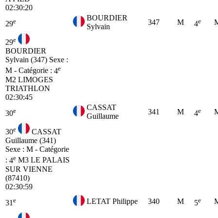
02:30:20
BOURDIER
e
e
347
M
29
4
Sylvain
e
29
BOURDIER
Sylvain (347)
Sexe :
e
M - Catégorie :
4
M2
LIMOGES
TRIATHLON
02:30:45
CASSAT
e
e
341
M
30
4
Guillaume
e
30
CASSAT
Guillaume (341)
Sexe : M - Catégorie
e
:
4
M3
LE PALAIS
SUR VIENNE
(87410)
02:30:59
e
e
LETAT Philippe
340
M
31
5