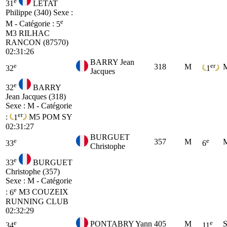
e
31
LETAT
Philippe (340)
Sexe :
e
M - Catégorie :
5
M3
RILHAC
RANCON (87570)
02:31:26
BARRY Jean
e
er
318
M
32
1
Jacques
e
32
BARRY
Jean Jacques (318)
Sexe : M - Catégorie
er
:
1
M5
POM SY
02:31:27
BURGUET
e
e
357
M
33
6
Christophe
e
33
BURGUET
Christophe (357)
Sexe : M - Catégorie
e
:
6
M3
COUZEIX
RUNNING CLUB
02:32:29
e
e
PONTABRY Yann
405
M
34
11