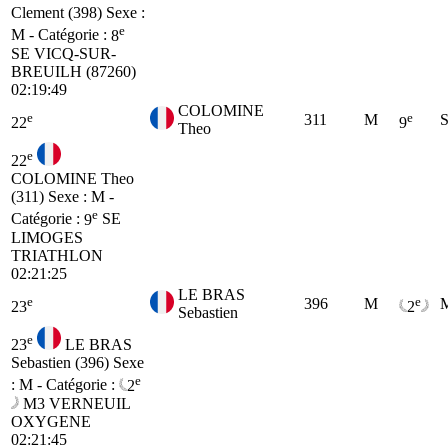
Clement (398)
Sexe :
e
M - Catégorie :
8
SE
VICQ-SUR-
BREUILH (87260)
02:19:49
COLOMINE
e
e
311
M
22
9
Theo
e
22
COLOMINE Theo
(311)
Sexe : M -
e
Catégorie :
9
SE
LIMOGES
TRIATHLON
02:21:25
LE BRAS
e
e
396
M
23
2
Sebastien
e
23
LE BRAS
Sebastien (396)
Sexe
e
: M - Catégorie :
2
M3
VERNEUIL
OXYGENE
02:21:45