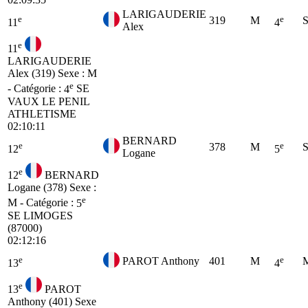
LARIGAUDERIE
e
e
319
M
11
4
Alex
e
11
LARIGAUDERIE
Alex (319)
Sexe : M
e
- Catégorie :
4
SE
VAUX LE PENIL
ATHLETISME
02:10:11
BERNARD
e
e
378
M
12
5
Logane
e
12
BERNARD
Logane (378)
Sexe :
e
M - Catégorie :
5
SE
LIMOGES
(87000)
02:12:16
e
e
PAROT Anthony
401
M
13
4
e
13
PAROT
Anthony (401)
Sexe