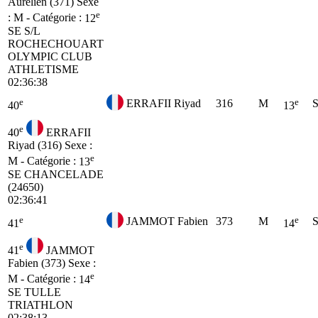
Aurelien (371)
Sexe
e
: M - Catégorie :
12
SE
S/L
ROCHECHOUART
OLYMPIC CLUB
ATHLETISME
02:36:38
e
e
ERRAFII Riyad
316
M
40
13
e
40
ERRAFII
Riyad (316)
Sexe :
e
M - Catégorie :
13
SE
CHANCELADE
(24650)
02:36:41
e
e
JAMMOT Fabien
373
M
41
14
e
41
JAMMOT
Fabien (373)
Sexe :
e
M - Catégorie :
14
SE
TULLE
TRIATHLON
02:38:13