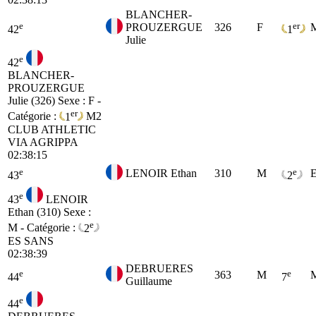
BLANCHER-
e
er
PROUZERGUE
326
F
42
1
Julie
e
42
BLANCHER-
PROUZERGUE
Julie (326)
Sexe : F -
er
Catégorie :
1
M2
CLUB ATHLETIC
VIA AGRIPPA
02:38:15
e
e
LENOIR Ethan
310
M
43
2
e
43
LENOIR
Ethan (310)
Sexe :
e
M - Catégorie :
2
ES
SANS
02:38:39
DEBRUERES
e
e
363
M
44
7
Guillaume
e
44