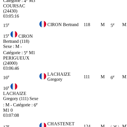
Catégorie :
4
M3
COURSAC
(24430)
03:05:16
e
e
CIRON Bertrand
118
M
M
15
5
e
15
CIRON
Bertrand (118)
Sexe : M -
e
Catégorie :
5
M1
PERIGUEUX
(24000)
03:06:46
LACHAIZE
e
e
111
M
M
16
6
Gregory
e
16
LACHAIZE
Gregory (111)
Sexe
e
: M - Catégorie :
6
M1
0
03:07:08
CHASTENET
e
e
124
M
M