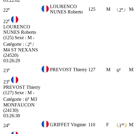
03:22:02
LOURENCO
e
e
125
M
M
22
2
NUNES Roberto
e
22
LOURENCO
NUNES Roberto
(125)
Sexe : M -
e
Catégorie :
2
M4
ST NEXANS
(24520)
03:26:29
e
e
PREVOST Thierry
127
M
M
23
6
e
23
PREVOST Thierry
(127)
Sexe : M -
e
Catégorie :
6
M3
MONFAUCON
(24130)
03:26:30
e
er
GRIFFET Virginie
110
F
M
24
1