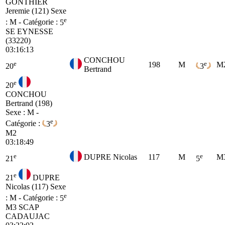
GONTHIER
Jeremie (121)
Sexe
e
: M - Catégorie :
5
SE
EYNESSE
(33220)
03:16:13
CONCHOU
e
e
198
M
M
20
3
Bertrand
e
20
CONCHOU
Bertrand (198)
Sexe : M -
e
Catégorie :
3
M2
03:18:49
e
e
DUPRE Nicolas
117
M
M
21
5
e
21
DUPRE
Nicolas (117)
Sexe
e
: M - Catégorie :
5
M3
SCAP
CADAUJAC