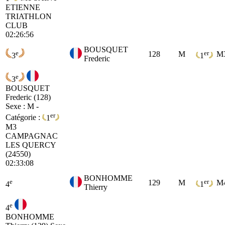
ETIENNE
TRIATHLON
CLUB
02:26:56
BOUSQUET
e
er
128
M
M
3
1
Frederic
e
3
BOUSQUET
Frederic (128)
Sexe : M -
er
Catégorie :
1
M3
CAMPAGNAC
LES QUERCY
(24550)
02:33:08
BONHOMME
e
er
129
M
M
4
1
Thierry
e
4
BONHOMME