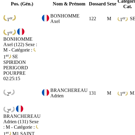
Catégor
Pos. (Gén.)
Nom & Prénom
Dossard
Sexe
Cat.
BONHOMME
er
er
122
M
S
1
1
Axel
er
1
BONHOMME
Axel (122)
Sexe :
M - Catégorie :
er
1
SE
SPIRIDON
PERIGORD
POURPRE
02:25:15
BRANCHEREAU
e
er
131
M
M
2
1
Adrien
e
2
BRANCHEREAU
Adrien (131)
Sexe
: M - Catégorie :
er
1
M1
SAINT