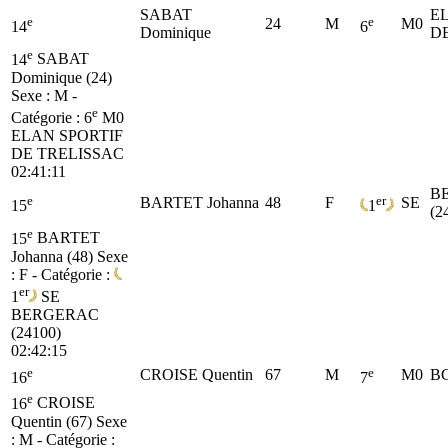
SABAT
E
e
e
24
M
M0
14
6
Dominique
D
e
14
SABAT
Dominique (24)
Sexe : M -
e
Catégorie :
6
M0
ELAN SPORTIF
DE TRELISSAC
02:41:11
B
e
er
BARTET Johanna
48
F
SE
15
1
(2
e
15
BARTET
Johanna (48)
Sexe
: F - Catégorie :
er
1
SE
BERGERAC
(24100)
02:42:15
e
e
CROISE Quentin
67
M
M0
BC
16
7
e
16
CROISE
Quentin (67)
Sexe
: M - Catégorie :