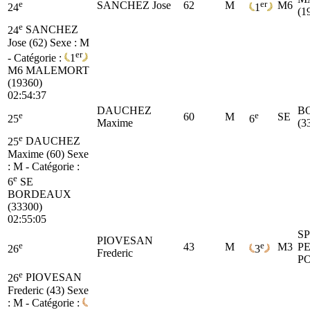
e
er
SANCHEZ Jose
62
M
M6
24
1
(1
e
24
SANCHEZ
Jose (62)
Sexe : M
er
- Catégorie :
1
M6
MALEMORT
(19360)
02:54:37
DAUCHEZ
B
e
e
60
M
SE
25
6
Maxime
(3
e
25
DAUCHEZ
Maxime (60)
Sexe
: M - Catégorie :
e
6
SE
BORDEAUX
(33300)
02:55:05
S
PIOVESAN
e
e
43
M
M3
P
26
3
Frederic
P
e
26
PIOVESAN
Frederic (43)
Sexe
: M - Catégorie :