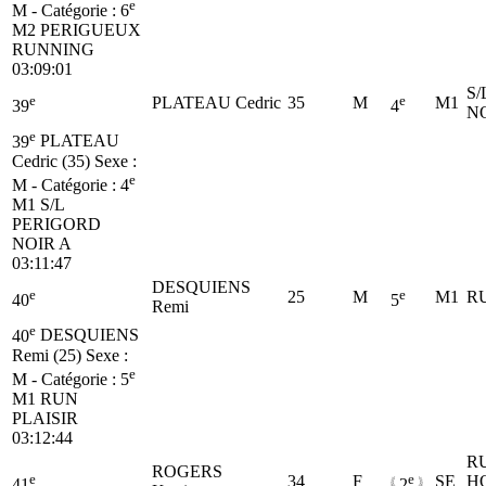
e
M - Catégorie :
6
M2
PERIGUEUX
RUNNING
03:09:01
S/
e
e
PLATEAU Cedric
35
M
M1
39
4
N
e
39
PLATEAU
Cedric (35)
Sexe :
e
M - Catégorie :
4
M1
S/L
PERIGORD
NOIR A
03:11:47
DESQUIENS
e
e
25
M
M1
R
40
5
Remi
e
40
DESQUIENS
Remi (25)
Sexe :
e
M - Catégorie :
5
M1
RUN
PLAISIR
03:12:44
R
ROGERS
e
e
34
F
SE
H
41
2