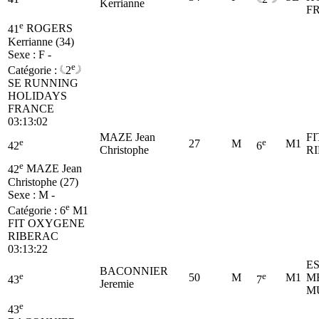
Kerrianne
F
e
41
ROGERS
Kerrianne (34)
Sexe : F -
e
Catégorie :
2
SE
RUNNING
HOLIDAYS
FRANCE
03:13:02
MAZE Jean
F
e
e
27
M
M1
42
6
Christophe
R
e
42
MAZE Jean
Christophe (27)
Sexe : M -
e
Catégorie :
6
M1
FIT OXYGENE
RIBERAC
03:13:22
E
BACONNIER
e
e
50
M
M1
M
43
7
Jeremie
M
e
43