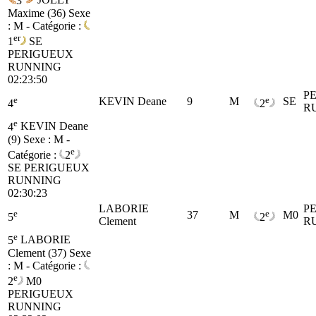
3
JOLLY
Maxime (36)
Sexe
: M - Catégorie :
er
1
SE
PERIGUEUX
RUNNING
02:23:50
P
e
e
KEVIN Deane
9
M
SE
4
2
R
e
4
KEVIN Deane
(9)
Sexe : M -
e
Catégorie :
2
SE
PERIGUEUX
RUNNING
02:30:23
LABORIE
P
e
e
37
M
M0
5
2
Clement
R
e
5
LABORIE
Clement (37)
Sexe
: M - Catégorie :
e
2
M0
PERIGUEUX
RUNNING