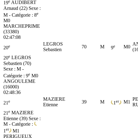
e
19
AUDIBERT
Arnaud (22)
Sexe :
e
M - Catégorie :
8
M0
MARCHEPRIME
(33380)
02:47:08
LEGROS
A
e
e
70
M
M0
20
9
Sebastien
(1
e
20
LEGROS
Sebastien (70)
Sexe : M -
e
Catégorie :
9
M0
ANGOULEME
(16000)
02:48:36
MAZIERE
P
e
er
39
M
M1
21
1
Etienne
R
e
21
MAZIERE
Etienne (39)
Sexe :
M - Catégorie :
er
1
M1
PERIGUEUX