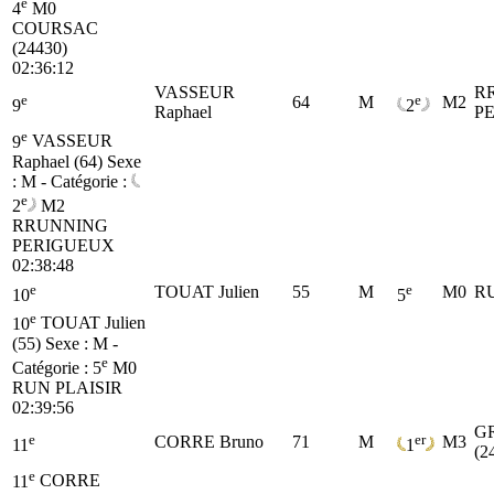
e
4
M0
COURSAC
(24430)
02:36:12
VASSEUR
R
e
e
64
M
M2
9
2
Raphael
P
e
9
VASSEUR
Raphael (64)
Sexe
: M - Catégorie :
e
2
M2
RRUNNING
PERIGUEUX
02:38:48
e
e
TOUAT Julien
55
M
M0
R
10
5
e
10
TOUAT Julien
(55)
Sexe : M -
e
Catégorie :
5
M0
RUN PLAISIR
02:39:56
G
e
er
CORRE Bruno
71
M
M3
11
1
(2
e
11
CORRE