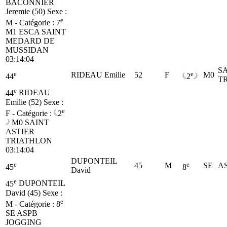
BACONNIER
Jeremie (50)
Sexe :
e
M - Catégorie :
7
M1
ESCA SAINT
MEDARD DE
MUSSIDAN
03:14:04
SA
e
e
RIDEAU Emilie
52
F
M0
44
2
T
e
44
RIDEAU
Emilie (52)
Sexe :
e
F - Catégorie :
2
M0
SAINT
ASTIER
TRIATHLON
03:14:04
DUPONTEIL
e
e
45
M
SE
A
45
8
David
e
45
DUPONTEIL
David (45)
Sexe :
e
M - Catégorie :
8
SE
ASPB
JOGGING