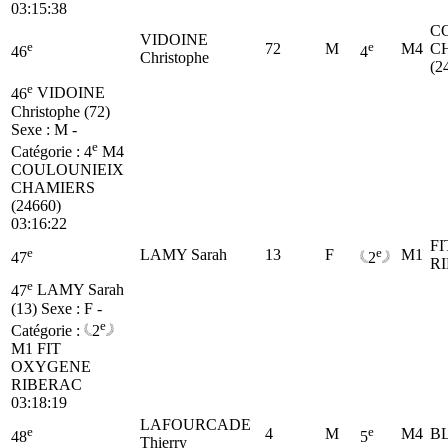
03:15:38
C
VIDOINE
e
e
72
M
M4
C
46
4
Christophe
(2
e
46
VIDOINE
Christophe (72)
Sexe : M -
e
Catégorie :
4
M4
COULOUNIEIX
CHAMIERS
(24660)
03:16:22
F
e
e
LAMY Sarah
13
F
M1
47
2
R
e
47
LAMY Sarah
(13)
Sexe : F -
e
Catégorie :
2
M1
FIT
OXYGENE
RIBERAC
03:18:19
LAFOURCADE
e
e
4
M
M4
BL
48
5
Thierry