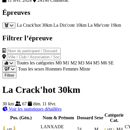
11 févr. 2024
24190 Chanterac
Épreuves
La Crack'hot 30km
La Dix'cote 10km
La Mie'cote 19km
Filtrer l’épreuve
Nom du participant / Dossard
Ville / Club / Association / Société
Toutes les catégories
M0
M1
M2
M3
M4
M5
M6
SE
Tous les sexes
Hommes
Femmes
Mixte
Filtrer
La Crack'hot 30km
30 km
67
dim. 11 févr.
Voir les statistiques détaillées
Catégorie
Pos. (Gén.)
Nom & Prénom
Dossard
Sexe
Cat.
LANXADE
C
er
er
74
M
M4