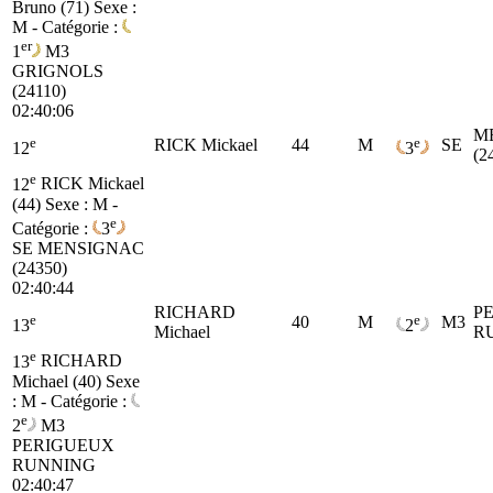
Bruno (71)
Sexe :
M - Catégorie :
er
1
M3
GRIGNOLS
(24110)
02:40:06
M
e
e
RICK Mickael
44
M
SE
12
3
(2
e
12
RICK Mickael
(44)
Sexe : M -
e
Catégorie :
3
SE
MENSIGNAC
(24350)
02:40:44
RICHARD
P
e
e
40
M
M3
13
2
Michael
R
e
13
RICHARD
Michael (40)
Sexe
: M - Catégorie :
e
2
M3
PERIGUEUX
RUNNING
02:40:47