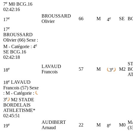
e
7
M0
BCG.16
02:42:16
BROUSSARD
e
e
66
M
SE
BC
17
4
Olivier
e
17
BROUSSARD
Olivier (66)
Sexe :
e
M - Catégorie :
4
SE
BCG.16
02:42:18
S
LAVAUD
e
e
57
M
M2
B
18
3
Francois
A
e
18
LAVAUD
Francois (57)
Sexe
: M - Catégorie :
e
3
M2
STADE
BORDELAIS
ATHLETISME*
02:45:51
AUDIBERT
M
e
e
22
M
M0
19
8
Arnaud
(3