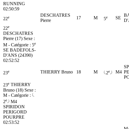
RUNNING
02:50:59
DESCHATRES
B
e
e
17
M
SE
22
5
Pierre
D'
e
22
DESCHATRES
Pierre (17)
Sexe :
e
M - Catégorie :
5
SE
BADEFOLS-
D'ANS (24390)
02:52:52
S
e
e
THIERRY Bruno
18
M
M4
P
23
2
P
e
23
THIERRY
Bruno (18)
Sexe :
M - Catégorie :
e
2
M4
SPIRIDON
PERIGORD
POURPRE
02:53:52
M