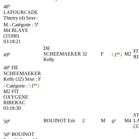
e
48
LAFOURCADE
Thierry (4)
Sexe :
e
M - Catégorie :
5
M4
BLAYE
(33390)
03:18:21
DE
F
e
er
SCHEEMAEKER
32
F
M2
49
1
R
Kelly
e
49
DE
SCHEEMAEKER
Kelly (32)
Sexe : F
er
- Catégorie :
1
M2
FIT
OXYGENE
RIBERAC
03:18:30
S
e
e
BOUINOT Eric
2
M
M4
L
50
6
(3
e
50
BOUINOT