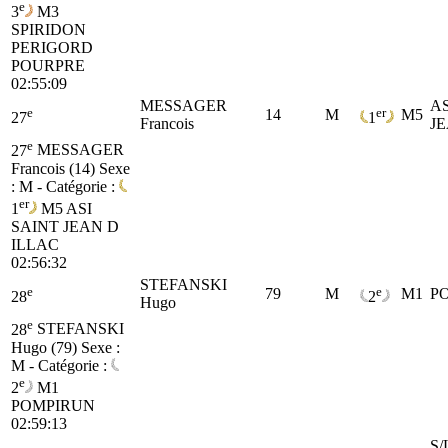
e
3
M3
SPIRIDON
PERIGORD
POURPRE
02:55:09
MESSAGER
AS
e
er
14
M
M5
27
1
Francois
JE
e
27
MESSAGER
Francois (14)
Sexe
: M - Catégorie :
er
1
M5
ASI
SAINT JEAN D
ILLAC
02:56:32
STEFANSKI
e
e
79
M
M1
P
28
2
Hugo
e
28
STEFANSKI
Hugo (79)
Sexe :
M - Catégorie :
e
2
M1
POMPIRUN
02:59:13
S/