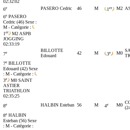
02:32:02
e
er
PASERO Cedric
46
M
M2
A
6
1
e
6
PASERO
Cedric (46)
Sexe :
M - Catégorie :
er
1
M2
ASPB
JOGGING
02:33:19
BILLOTTE
SA
e
e
42
M
M0
7
3
Edouard
T
e
7
BILLOTTE
Edouard (42)
Sexe
: M - Catégorie :
e
3
M0
SAINT
ASTIER
TRIATHLON
02:35:25
C
e
e
HALBIN Esteban
56
M
M0
8
4
(2
e
8
HALBIN
Esteban (56)
Sexe
: M - Catégorie :