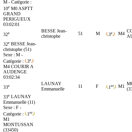
M - Catégorie :
e
10
M0
ASPTT
GRAND
PERIGUEUX
03:02:01
BESSE Jean-
C
e
e
51
M
M4
32
3
christophe
A
e
32
BESSE Jean-
christophe (51)
Sexe : M -
e
Catégorie :
3
M4
COURIR A
AUDENGE
03:02:34
LAUNAY
M
e
er
11
F
M1
33
1
Emmanuelle
(3
e
33
LAUNAY
Emmanuelle (11)
Sexe : F -
er
Catégorie :
1
M1
MONTUSSAN
(33450)