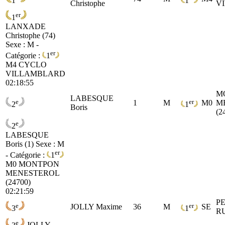
1
1
Christophe
V
er
1
LANXADE
Christophe (74)
Sexe : M -
er
Catégorie :
1
M4
CYCLO
VILLAMBLARD
02:18:55
M
LABESQUE
e
er
1
M
M0
M
2
1
Boris
(2
e
2
LABESQUE
Boris (1)
Sexe : M
er
- Catégorie :
1
M0
MONTPON
MENESTEROL
(24700)
02:21:59
P
e
er
JOLLY Maxime
36
M
SE
3
1
R
e