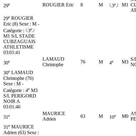
e
e
ROUGIER Eric
8
M
M1
C
29
3
A
e
29
ROUGIER
Eric (8)
Sexe : M -
e
Catégorie :
3
M1
S/L STADE
CUBZAGUAIS
ATHLETISME
03:01:41
LAMAUD
S/
e
e
76
M
M3
30
4
Christophe
N
e
30
LAMAUD
Christophe (76)
Sexe : M -
e
Catégorie :
4
M3
S/L PERIGORD
NOIR A
03:01:46
MAURICE
A
e
e
63
M
M0
31
10
Adrien
P
e
31
MAURICE
Adrien (63)
Sexe :