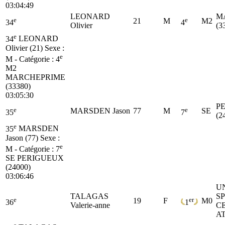
03:04:49
LEONARD
M
e
e
21
M
M2
34
4
Olivier
(3
e
34
LEONARD
Olivier (21)
Sexe :
e
M - Catégorie :
4
M2
MARCHEPRIME
(33380)
03:05:30
P
e
e
MARSDEN Jason
77
M
SE
35
7
(2
e
35
MARSDEN
Jason (77)
Sexe :
e
M - Catégorie :
7
SE
PERIGUEUX
(24000)
03:06:46
U
TALAGAS
S
e
er
19
F
M0
36
1
Valerie-anne
C
A
e