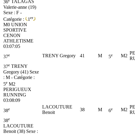
36
TALAGAS
Valerie-anne (19)
Sexe : F -
er
Catégorie :
1
M0
UNION
SPORTIVE
CENON
ATHLETISME
03:07:05
P
e
e
TRENY Gregory
41
M
M2
37
5
R
e
37
TRENY
Gregory (41)
Sexe
: M - Catégorie :
e
5
M2
PERIGUEUX
RUNNING
03:08:09
LACOUTURE
P
e
e
38
M
M2
38
6
Benoit
R
e
38
LACOUTURE
Benoit (38)
Sexe :