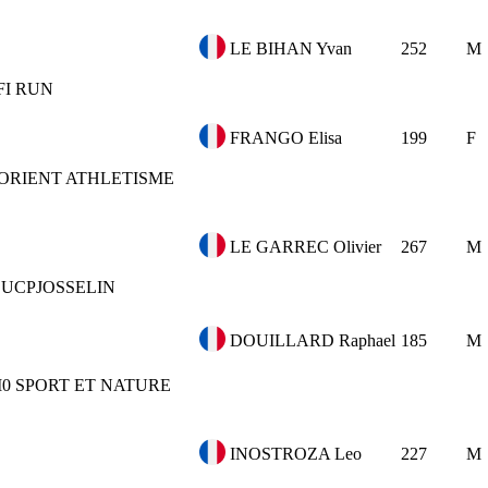
LE BIHAN Yvan
252
M
FI RUN
FRANGO Elisa
199
F
LORIENT ATHLETISME
LE GARREC Olivier
267
M
UCPJOSSELIN
DOUILLARD Raphael
185
M
0
SPORT ET NATURE
INOSTROZA Leo
227
M