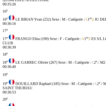
00:35:26
e
16
e
er
16
LE BIHAN Yvan (252)
Sexe : M - Catégorie :
1
JU
DE
00:36:16
e
17
e
er
17
FRANGO Elisa (199)
Sexe : F - Catégorie :
1
ES
S/L 
CLUB
00:36:39
e
18
e
e
18
LE GARREC Olivier (267)
Sexe : M - Catégorie :
2
M2
00:36:40
e
19
e
e
19
DOUILLARD Raphael (185)
Sexe : M - Catégorie :
2
M
SAINT THURIAU
00:36:53
e
20