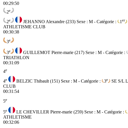
00:29:50
e
2
e
er
2
JEHANNO Alexandre (233)
Sexe : M - Catégorie :
1
ATHLETISME CLUB
00:30:38
e
3
e
3
GUILLEMOT Pierre-marie (217)
Sexe : M - Catégorie :
TRIATHLON
00:31:09
e
4
e
e
4
BELZIC Thibault (151)
Sexe : M - Catégorie :
3
SE
S/L
CLUB
00:31:54
e
5
e
5
LE CHEVILLER Pierre-marie (259)
Sexe : M - Catégorie :
ATHLETISME
00:32:06