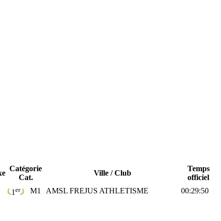
Catégorie
Temps
xe
Ville / Club
Cat.
officiel
er
M1
AMSL FREJUS ATHLETISME
00:29:50
1