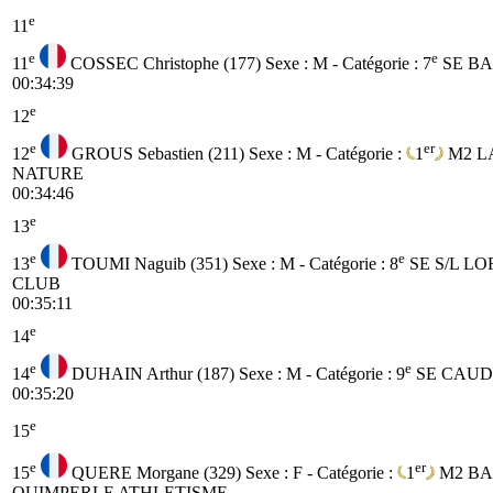
e
11
e
e
11
COSSEC Christophe (177)
Sexe : M - Catégorie :
7
SE
BA
00:34:39
e
12
e
er
12
GROUS Sebastien (211)
Sexe : M - Catégorie :
1
M2
L
NATURE
00:34:46
e
13
e
e
13
TOUMI Naguib (351)
Sexe : M - Catégorie :
8
SE
S/L L
CLUB
00:35:11
e
14
e
e
14
DUHAIN Arthur (187)
Sexe : M - Catégorie :
9
SE
CAU
00:35:20
e
15
e
er
15
QUERE Morgane (329)
Sexe : F - Catégorie :
1
M2
BA
QUIMPERLE ATHLETISME