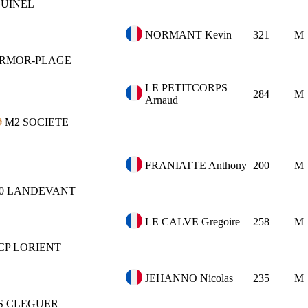
GUINEL
NORMANT Kevin
321
M
RMOR-PLAGE
LE PETITCORPS
284
M
Arnaud
M2
SOCIETE
FRANIATTE Anthony
200
M
0
LANDEVANT
LE CALVE Gregoire
258
M
CP LORIENT
JEHANNO Nicolas
235
M
S CLEGUER