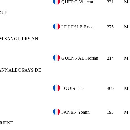
QUERO Vincent
331
M
OUP
LE LESLE Brice
275
M
M SANGLIERS AN
GUENNAL Florian
214
M
ANNALEC PAYS DE
LOUIS Luc
309
M
FANEN Yoann
193
M
RIENT