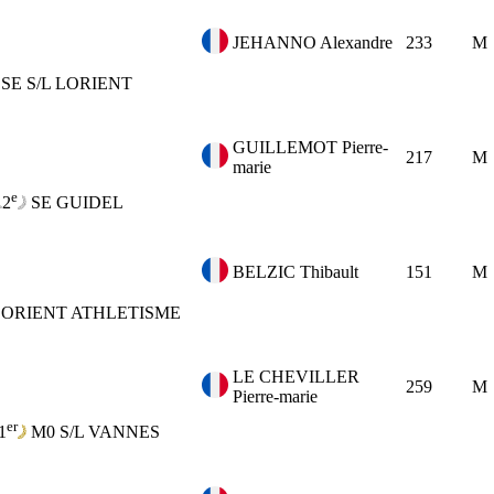
JEHANNO Alexandre
233
M
SE
S/L LORIENT
GUILLEMOT Pierre-
217
M
marie
e
2
SE
GUIDEL
BELZIC Thibault
151
M
 LORIENT ATHLETISME
LE CHEVILLER
259
M
Pierre-marie
er
1
M0
S/L VANNES