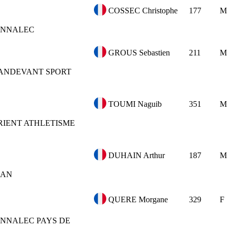
COSSEC Christophe
177
M
NNALEC
GROUS Sebastien
211
M
ANDEVANT SPORT
TOUMI Naguib
351
M
ORIENT ATHLETISME
DUHAIN Arthur
187
M
DAN
QUERE Morgane
329
F
NNALEC PAYS DE