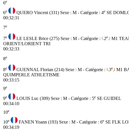
e
6
e
e
6
QUERO Vincent (331)
Sexe : M - Catégorie :
4
SE
DOML
00:32:31
e
7
e
e
7
LE LESLE Brice (275)
Sexe : M - Catégorie :
2
M1
TEA
ORIENT/LORIENT TRI
00:32:33
e
8
e
e
8
GUENNAL Florian (214)
Sexe : M - Catégorie :
3
M1
B
QUIMPERLE ATHLETISME
00:33:15
e
9
e
e
9
LOUIS Luc (309)
Sexe : M - Catégorie :
5
SE
GUIDEL
00:34:10
e
10
e
e
10
FANEN Yoann (193)
Sexe : M - Catégorie :
6
SE
FLK LO
00:34:19