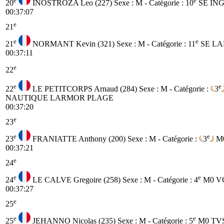
e
e
20
INOSTROZA Leo (227)
Sexe : M - Catégorie :
10
SE
IN
00:37:07
e
21
e
e
21
NORMANT Kevin (321)
Sexe : M - Catégorie :
11
SE
LA
00:37:11
e
22
e
e
22
LE PETITCORPS Arnaud (284)
Sexe : M - Catégorie :
3
NAUTIQUE LARMOR PLAGE
00:37:20
e
23
e
e
23
FRANIATTE Anthony (200)
Sexe : M - Catégorie :
3
M
00:37:21
e
24
e
e
24
LE CALVE Gregoire (258)
Sexe : M - Catégorie :
4
M0
V
00:37:27
e
25
e
e
25
JEHANNO Nicolas (235)
Sexe : M - Catégorie :
5
M0
TV