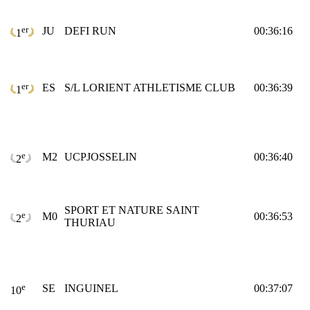
er
JU
DEFI RUN
00:36:16
1
er
ES
S/L LORIENT ATHLETISME CLUB
00:36:39
1
e
M2
UCPJOSSELIN
00:36:40
2
SPORT ET NATURE SAINT
e
M0
00:36:53
2
THURIAU
e
SE
INGUINEL
00:37:07
10