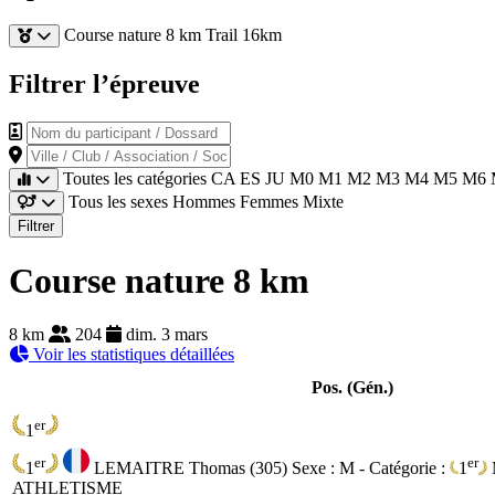
Course nature 8 km
Trail 16km
Filtrer l’épreuve
Nom du participant / Dossard
Ville / Club / Association / Société
Toutes les catégories
CA
ES
JU
M0
M1
M2
M3
M4
M5
M6
Tous les sexes
Hommes
Femmes
Mixte
Filtrer
Course nature 8 km
8 km
204
dim. 3 mars
Voir les statistiques détaillées
Pos. (Gén.)
er
1
er
er
1
LEMAITRE Thomas (305)
Sexe : M - Catégorie :
1
ATHLETISME