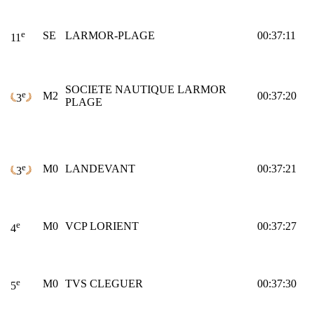
e
SE
LARMOR-PLAGE
00:37:11
11
SOCIETE NAUTIQUE LARMOR
e
M2
00:37:20
3
PLAGE
e
M0
LANDEVANT
00:37:21
3
e
M0
VCP LORIENT
00:37:27
4
e
M0
TVS CLEGUER
00:37:30
5