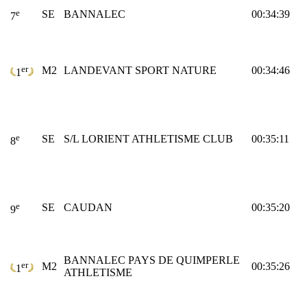
e
SE
BANNALEC
00:34:39
7
er
M2
LANDEVANT SPORT NATURE
00:34:46
1
e
SE
S/L LORIENT ATHLETISME CLUB
00:35:11
8
e
SE
CAUDAN
00:35:20
9
BANNALEC PAYS DE QUIMPERLE
er
M2
00:35:26
1
ATHLETISME