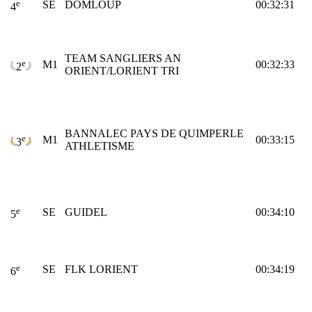
e
SE
DOMLOUP
00:32:31
4
TEAM SANGLIERS AN
e
M1
00:32:33
2
ORIENT/LORIENT TRI
BANNALEC PAYS DE QUIMPERLE
e
M1
00:33:15
3
ATHLETISME
e
SE
GUIDEL
00:34:10
5
e
SE
FLK LORIENT
00:34:19
6