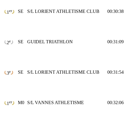
er
SE
S/L LORIENT ATHLETISME CLUB
00:30:38
1
e
SE
GUIDEL TRIATHLON
00:31:09
2
e
SE
S/L LORIENT ATHLETISME CLUB
00:31:54
3
er
M0
S/L VANNES ATHLETISME
00:32:06
1