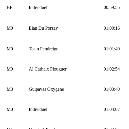
BE
Individuel
00:59:55
M0
Elan Du Porzay
01:00:16
M0
Team Pendreign
01:01:40
M0
Al Carhaix Plouguer
01:02:54
M3
Guipavas Oxygene
01:03:40
M0
Individuel
01:04:07