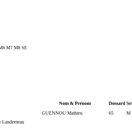
M6
M7
M8
SE
Nom & Prénom
Dossard
Se
GUENNOU Mathieu
65
M
e Landerneau