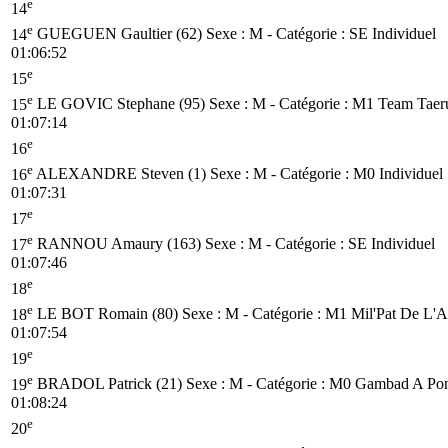
e
14
e
14
GUEGUEN Gaultier (62)
Sexe : M - Catégorie :
SE
Individuel
01:06:52
e
15
e
15
LE GOVIC Stephane (95)
Sexe : M - Catégorie :
M1
Team Taer
01:07:14
e
16
e
16
ALEXANDRE Steven (1)
Sexe : M - Catégorie :
M0
Individuel
01:07:31
e
17
e
17
RANNOU Amaury (163)
Sexe : M - Catégorie :
SE
Individuel
01:07:46
e
18
e
18
LE BOT Romain (80)
Sexe : M - Catégorie :
M1
Mil'Pat De L'A
01:07:54
e
19
e
19
BRADOL Patrick (21)
Sexe : M - Catégorie :
M0
Gambad A Pon
01:08:24
e
20