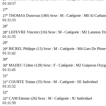
01:10:57
e
27
e
27
THOMAS Donovan (180)
Sexe : M - Catégorie :
M0
Al Carhaix
01:11:33
e
28
e
28
LEFEVRE Vincent (116)
Sexe : M - Catégorie :
M2
Lannion Tri
01:11:35
e
29
e
29
BICREL Philippe (13)
Sexe : M - Catégorie :
M4
Gars De Plone
01:11:42
e
30
e
30
MADEC Celine (128)
Sexe : F - Catégorie :
M2
Guipavas Oxyg
01:11:45
e
31
e
31
COURTE Tristan (35)
Sexe : M - Catégorie :
SE
Individuel
01:11:52
e
32
e
32
CAM Etienne (26)
Sexe : M - Catégorie :
JU
Individuel
01:11:59