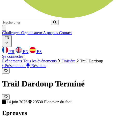
Rechercher
Rechercher
Ouvrir menu
Challenges
Organisateur
A propos
Contact
FR
FR
EN
ES
Se connecter
Évènements
Tous les évènements
Finistère
Trail Dardoup
Présentation
Résultats
Trail Dardoup
Terminé
14 juin 2026
29530 Plonevez du faou
Épreuves