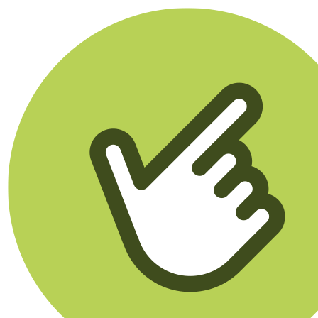
Klikego