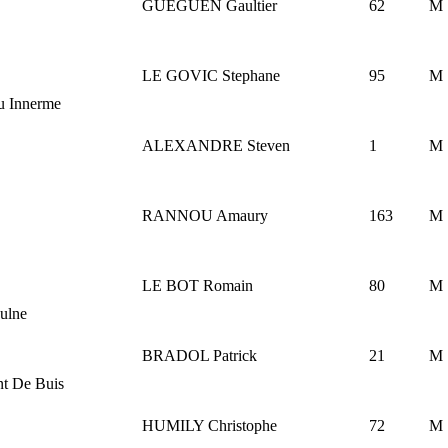
GUEGUEN Gaultier
62
M
LE GOVIC Stephane
95
M
u Innerme
ALEXANDRE Steven
1
M
RANNOU Amaury
163
M
LE BOT Romain
80
M
ulne
BRADOL Patrick
21
M
t De Buis
HUMILY Christophe
72
M