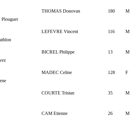
THOMAS Donovan
180
M
 Plouguer
LEFEVRE Vincent
116
M
athlon
BICREL Philippe
13
M
vez
MADEC Celine
128
F
ene
COURTE Tristan
35
M
CAM Etienne
26
M