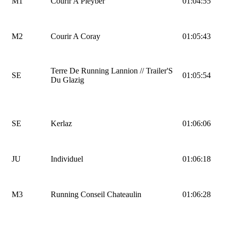
M1
Courir A Pleyber
01:04:55
M2
Courir A Coray
01:05:43
Terre De Running Lannion // Trailer'S
SE
01:05:54
Du Glazig
SE
Kerlaz
01:06:06
JU
Individuel
01:06:18
M3
Running Conseil Chateaulin
01:06:28