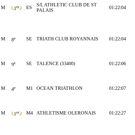
S/L ATHLETIC CLUB DE ST
er
M
ES
01:22:04
1
PALAIS
e
M
SE
TRIATH CLUB ROYANNAIS
01:22:04
8
e
M
SE
TALENCE (33400)
01:22:06
9
e
M
M1
OCEAN TRIATHLON
01:22:07
4
er
M
M4
ATHLETISME OLERONAIS
01:22:27
1