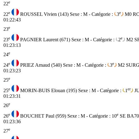
e
22
e
e
22
ROUSSEL Vivien (143)
Sexe : M - Catégorie :
3
M0
R
01:22:43
e
23
e
e
23
PAGNIER Laurent (671)
Sexe : M - Catégorie :
2
M2
S
01:23:13
e
24
e
e
24
PRIEZ Arnaud (540)
Sexe : M - Catégorie :
3
M2
SURG
01:23:23
e
25
e
er
25
MORIN-BUIS Elouan (195)
Sexe : M - Catégorie :
1
J
01:23:31
e
26
e
e
26
BOUCHET Paul (959)
Sexe : M - Catégorie :
10
SE
BA70
01:23:36
e
27