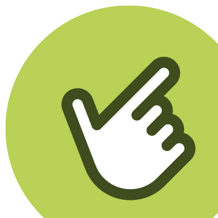
Klikego