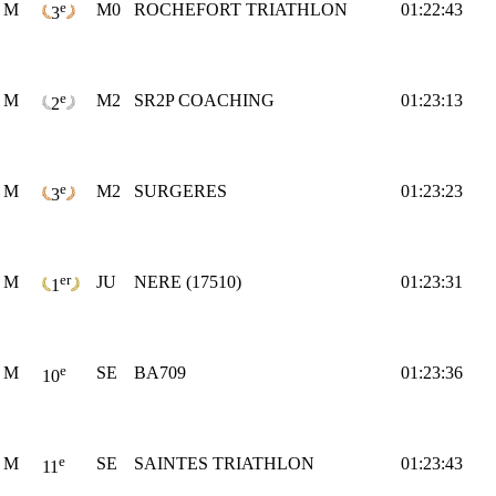
e
M
M0
ROCHEFORT TRIATHLON
01:22:43
3
e
M
M2
SR2P COACHING
01:23:13
2
e
M
M2
SURGERES
01:23:23
3
er
M
JU
NERE (17510)
01:23:31
1
e
M
SE
BA709
01:23:36
10
e
M
SE
SAINTES TRIATHLON
01:23:43
11