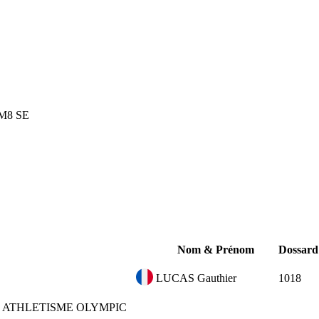
M8
SE
Nom & Prénom
Dossard
LUCAS Gauthier
1018
ATHLETISME OLYMPIC