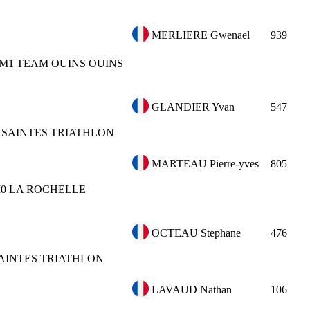
MERLIERE Gwenael
939
M1
TEAM OUINS OUINS
GLANDIER Yvan
547
SAINTES TRIATHLON
MARTEAU Pierre-yves
805
0
LA ROCHELLE
OCTEAU Stephane
476
AINTES TRIATHLON
LAVAUD Nathan
106