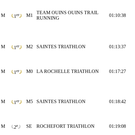
TEAM OUINS OUINS TRAIL
er
M
M1
01:10:38
1
RUNNING
er
M
M2
SAINTES TRIATHLON
01:13:37
1
er
M
M0
LA ROCHELLE TRIATHLON
01:17:27
1
er
M
M5
SAINTES TRIATHLON
01:18:42
1
e
M
SE
ROCHEFORT TRIATHLON
01:19:08
2