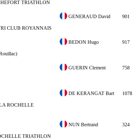
HEFORT TRIATHLON
GENERAUD David
901
TRI CLUB ROYANNAIS
BEDON Hugo
917
Rouillac)
GUERIN Clement
758
DE KERANGAT Bart
1078
LA ROCHELLE
NUN Bertrand
324
OCHELLE TRIATHLON