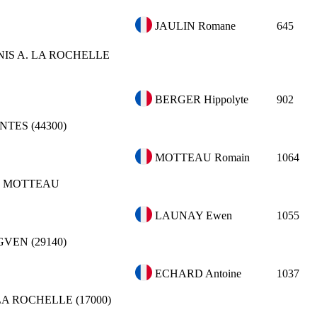
JAULIN Romane
645
IS A. LA ROCHELLE
BERGER Hippolyte
902
NTES (44300)
MOTTEAU Romain
1064
MOTTEAU
LAUNAY Ewen
1055
VEN (29140)
ECHARD Antoine
1037
LA ROCHELLE (17000)