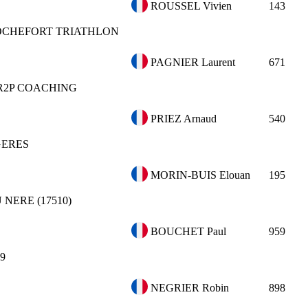
ROUSSEL Vivien
143
OCHEFORT TRIATHLON
PAGNIER Laurent
671
R2P COACHING
PRIEZ Arnaud
540
ERES
MORIN-BUIS Elouan
195
U
NERE (17510)
BOUCHET Paul
959
9
NEGRIER Robin
898