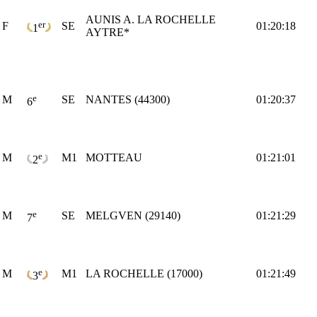
AUNIS A. LA ROCHELLE
er
F
SE
01:20:18
1
AYTRE*
e
M
SE
NANTES (44300)
01:20:37
6
e
M
M1
MOTTEAU
01:21:01
2
e
M
SE
MELGVEN (29140)
01:21:29
7
e
M
M1
LA ROCHELLE (17000)
01:21:49
3